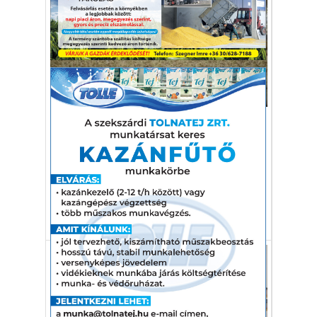
Gazdaság
Tévesen számolt fel egy 27
ezres kacsaállományt a Nébih
A hatóság továbbra is minden gyanús
esetnél a lehető legszigorúbban lép fel.
baromfi
nÉbih
madárinfluenza
kacsa