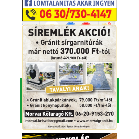
KAFI Reklám és Kommunikációs Bt.
1993-2026.
Alapító - főszerkesztő: Kapfinger András
Kiadó és szerkesztőség címe: 7100 Szekszárd, Csokonai
u. 3.
Telefon: 74/414-853, 74/511-709
⋅
Fax: 74/414-853
E-mail:
tolnamegyeikronika@gmail.com
Adószám: 26457567-2-17
⋅
Cégjegyzékszám: Cg. 17-06-
001816
© Minden jog fenntartva.