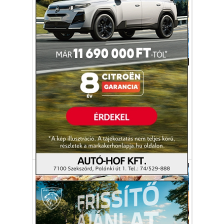
Gazdaság
BÁT-GRILL Kft.: Brandépítés és
generációváltás
A minőség garanciája a bátaszéki Prémium
Gold darabolt csirke.
BÁT-GRILL Kft.
Bátaszék
baromfi