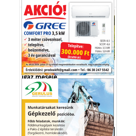
Aktuális
A pórul járt róka és a tyúkok
igaz meséje
Összefogtak egy francia iskolagazdaság
tyúkjai, és megöltek egy rókát – írja a
Guardian című brit lap.
tyúk
róka
támadás
baromfi