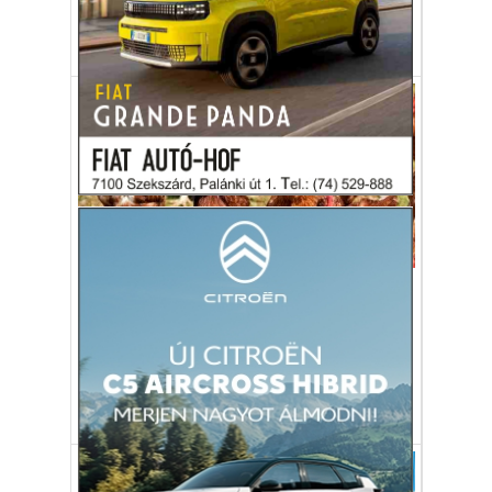
tojás
baromfi
élelmiszer
drágulás
Aktuális
Marihuánával etetett csirkék
Antibiotikum helyett marihuánát adnak a
csirkéknek egy thaiföldi farmon.
Thaiföld
csirke
baromfi
marihuána