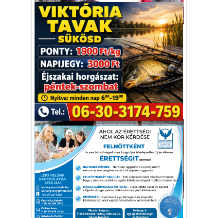
Gazdaság
Válasz a tojásár-emelkedésre:
tartsunk krédlit!
A krédli egy sváb őstörpe tyúk, amely
egész éven át tojik.
krédli
baromfi
tojás
tojásár-emelkedés
Gazdaság
Európa élmezőnyében a