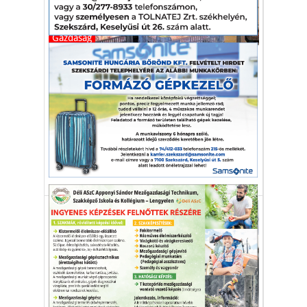
Gazdaság
Bővítés és technológiai
korszerűsítés a BÁT-GRILL Kft-
nél, Dél-Dunántúl legnagyobb
brojlercsirke vágóhídján
Megduplázták a kapacitást.
Bát-Grill Baromfifeldolgozó Kft.
Bátaszék
fejlesztés