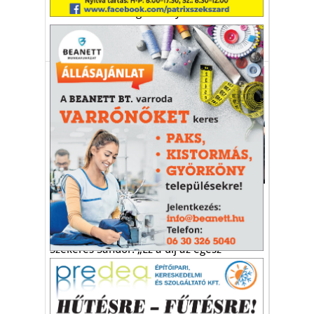
intézkedéssel megakadályozni.
madárinfluenza
baromfi
járvány
vírus
Aktuális
Bát-Grill Kft.: modernizálás és
dolgozói program
Szekeres Sándor: „Ez a díj az egész
kollektívát illeti.”
Szekeres Sándor
Bát-Grill Baromfifeldolgozó Kft.
Év Vállalkozója Díj