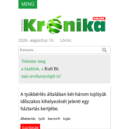
MENÜ
2026. augusztus 10.
Lörinc
Tekintse meg
a kiadónk, a
Kafi Bt.
Béreljünk tyúkot!
más tevékenységét is!
Gazdaság
A tyúkbérlés általában két-három tojótyúk
időszakos kihelyezését jelenti egy
háztartás kertjébe.
állattartás
tyúk
baromfi
tojás
Gazdaság