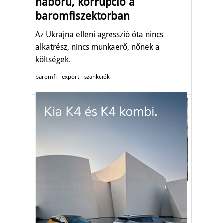
háború, korrupció a
baromfiszektorban
Az Ukrajna elleni agresszió óta nincs
alkatrész, nincs munkaerő, nőnek a
költségek.
baromfi
export
szankciók
Gazdaság
Tojáskörkép, elárasztotta
Európát az ukrán tojás