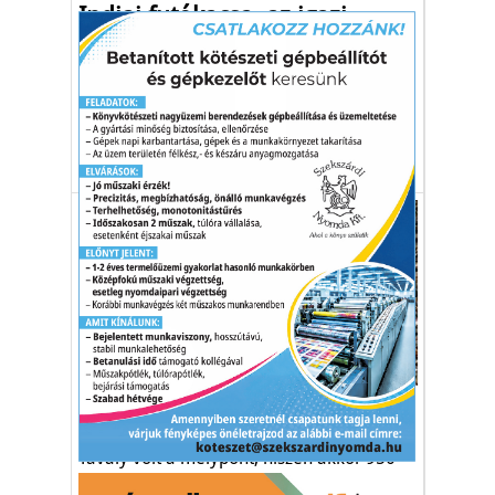
Indiai futókacsa, az igazi
biológiai szuperfegyver
Nemcsak a kifejlett csigákat fogyasztja el,
hanem a petéket is.
baromfi
kártevőírtás
futókacsa
Gazdaság
Tyúkdömping a Dunántúlon
Tavaly volt a mélypont, hiszen akkor 950
ezer körül volt a vasi tyúkszám.