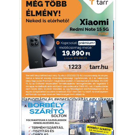
tyúk
baromfi
KSH
Gazdaság
BÁT-GRILL Kft.: 25 év a
baromfifeldolgozásban
Hagyomány és generációváltás egy sikeres
magyar tulajdonú cégnél.
BÁT-Grill Kft.
baromfifeldolgozás
Bátaszék