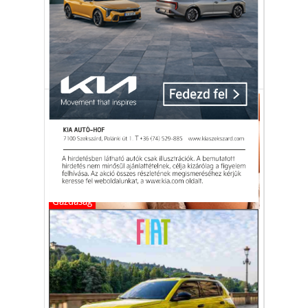
Ha valaminek, akkor kiegyensúlyozztnak
nem lehet mondani a hazai
baromfiágazatot.
tojás
baromfi
tojástermelés
tojáspiac
Gazdaság
A tojás ára mérsékelten nő,
egyre többet eszünk belőle
A tojástermelők a kedvezőtlen gazdasági
környezet és az aszálykárok miatt
kényszerültek áremelésre.