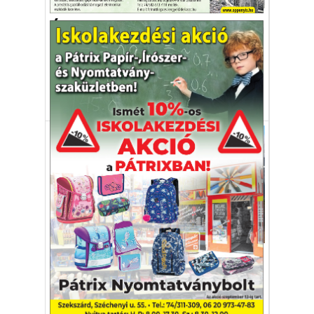
Lakás-Otthon-Építkezés
Úszó tojótyúkfarm a kikötőben
Fontolgatják egy úszó, függőleges
zöldségtermesztő üzem kialakítását is.
állattartás
baromfi
tojótyúk
Gazdaság
Miért kell elzárni a
baromfiakat?
A madárinfluenza terjedését próbálják az