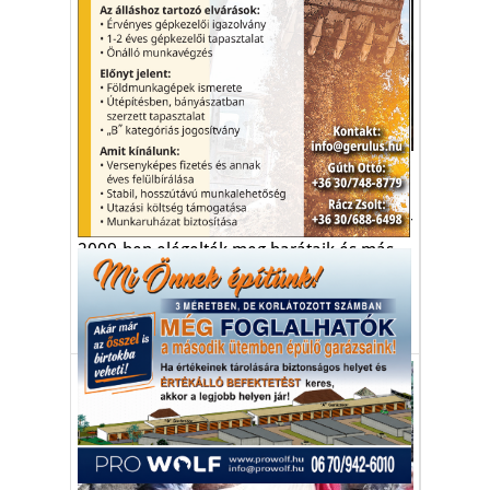
Egészség-életmód
Bérelj tyúkot!
A michigani házaspár, Leslie és Mark Suitor
2009-ben elégelték meg barátaik és más
ismerőseik bénázását.
baromfi
tyúk
gazdaság
(Rent-a-Chicken