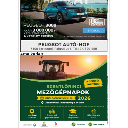
Gazdaság
Egyre több csirke kerül az
asztalra
Nőtt a belföldi csirkefeldolgozás az idén, de
közben a csirkehús termelői ára is
emelkedett.
csirke
baromfi
mezőgazdaság
élelmiszer
Gazdaság