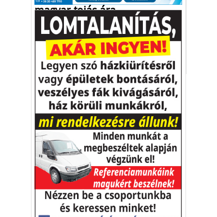
magyar tojás ára
A madárinfluenza-járvány és az uniós
rovarölőszer-botrány áll a háttérben.
tojás
baromfi
áremelkedés
Vakációs őrület
A nyaralás extrém
helyzeteket teremt, nagyon
sokan kalandot, kihívást
Kaktusz
keresnek.
Vélemény rovat cikkei
Újságlapozó
A nagyvilág képekben