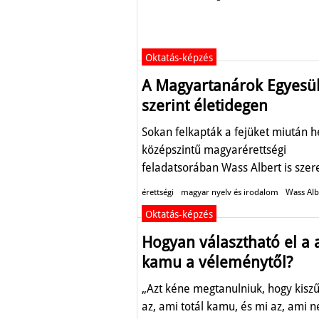
Oktatás-képzés
A Magyartanárok Egyesü
szerint életidegen
Sokan felkapták a fejüket miután h
középszintű magyarérettségi
feladatsorában Wass Albert is szere
érettségi
magyar nyelv és irodalom
Wass Alb
Oktatás-képzés
Hogyan választható el a a
kamu a véleménytől?
„Azt kéne megtanulniuk, hogy kiszű
az, ami totál kamu, és mi az, ami 