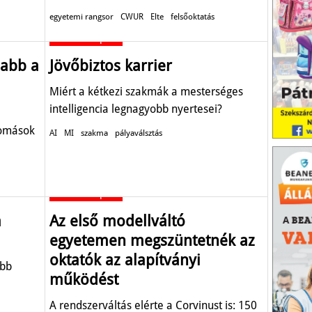
egyetemi rangsor
CWUR
Elte
felsőoktatás
Oktatás-képzés
sabb a
Jövőbiztos karrier
Miért a kétkezi szakmák a mesterséges
intelligencia legnagyobb nyertesei?
plomások
AI
MI
szakma
pályaválsztás
Oktatás-képzés
a
Az első modellváltó
egyetemen megszüntetnék az
oktatók az alapítványi
ebb
működést
A rendszerváltás elérte a Corvinust is: 150