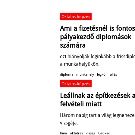
Oktatás-képzés
Ami a fizetésnél is fonto
pályakezdő diplomások
számára
ezt hiányolják leginkább a frissdi
a munkahelyükön.
diploma
munkahely
légkör
állás
Oktatás-képzés
Leállnak az építkezések 
felvételi miatt
Három napig tart a világ legnehez
vizsgája.
Kína
oktatrás
vizsga
Gaokao