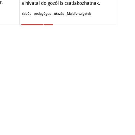
r.
a hivatal dolgozói is csatlakozhatnak.
Babót
pedagógus
utazás
Maldív-szigetek
Oktatás-képzés
Ököllel ment tanárának
A fiatal az óraközi szünetben rátámadt a
tanárára, a többi diáknak kellett
C Apponyi
közbeavatkozni.
Baja
bántalmazás
tanár
Oktatás-képzés
8-kor
A nyolcadikosok több mint
húsz százaléka funkcionális
analfabéta
s egyes