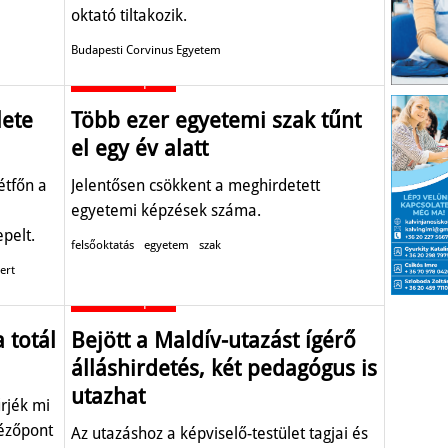
oktató tiltakozik.
Budapesti Corvinus Egyetem
Oktatás-képzés
lete
Több ezer egyetemi szak tűnt
el egy év alatt
étfőn a
Jelentősen csökkent a meghirdetett
egyetemi képzések száma.
pelt.
felsőoktatás
egyetem
szak
ert
Oktatás-képzés
 totál
Bejött a Maldív-utazást ígérő
álláshirdetés, két pedagógus is
utazhat
rjék mi
nézőpont
Az utazáshoz a képviselő-testület tagjai és