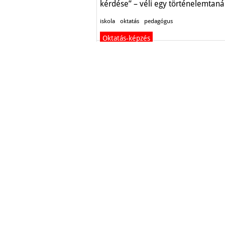
kérdése” – véli egy történelemtaná
iskola
oktatás
pedagógus
Oktatás-képzés
Modernizálás, felújítás
Lengyelen
Felújítás, korszerűsítés a Déli ASz
Sándor Mezőgazdasági Technikum,
Szakképző Iskola és Kollégium
intézményében, Lengyelen.
Apponyi Sándor Szakképző Iskola
Lengyel
korszerűsítés
Oktatás-képzés
Miért jó, ha nem reggel 
kezdik a tanítás?
Túl korai a reggel 8-as iskolakezdé