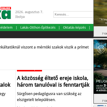
2026. augusztus 7.
ákkal lehet a legjobb
Ibolya
ítani
tvédelem
Lakás-Otthon-Építkezés
Oktatás-képzés
Egészség
Sz
áltatóknál viszont a mérnöki szakok viszik a prímet
Kaktu
Oktatás-képzés
A közösség éltető ereje iskola,
Vélemé
talok
három tanulóval is fenntartják
Újságl
 egy
Sürgősen pedagógusra van szükség az
A nagy
elszigetelt településen.