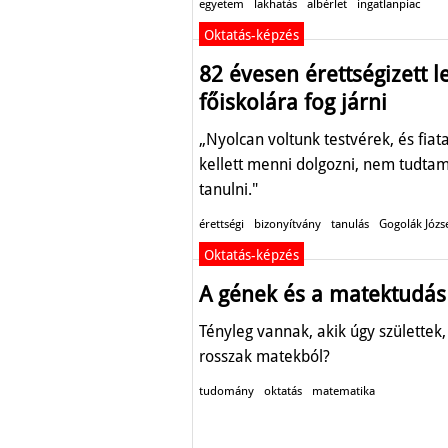
egyetem
lakhatás
albérlet
ingatlanpiac
Oktatás-képzés
82 évesen érettségizett le
főiskolára fog járni
„Nyolcan voltunk testvérek, és fiata
kellett menni dolgozni, nem tudta
tanulni."
érettségi
bizonyítvány
tanulás
Gogolák Józs
Oktatás-képzés
A gének és a matektudás
Tényleg vannak, akik úgy születtek
rosszak matekból?
tudomány
oktatás
matematika