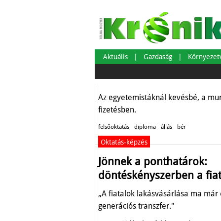
Ezekkel a diplom
fizetésekre szám
Aktuális
Gazdaság
Környeze
Oktatás-képzés
Az egyetemistáknál kevésbé, a munk
fizetésben.
felsőoktatás
diploma
állás
bér
Oktatás-képzés
Jönnek a ponthatárok:
döntéskényszerben a fia
„A fiatalok lakásvásárlása ma már
generációs transzfer."