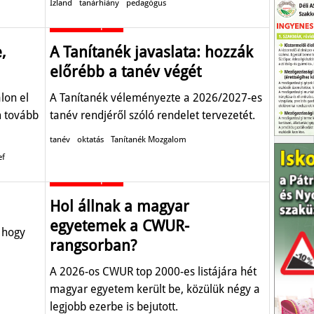
Izland
tanárhiány
pedagógus
Oktatás-képzés
,
A Tanítanék javaslata: hozzák
előrébb a tanév végét
lon el
A Tanítanék véleményezte a 2026/2027-es
m tovább
tanév rendjéről szóló rendelet tervezetét.
tanév
oktatás
Tanítanék Mozgalom
ef
Oktatás-képzés
Hol állnak a magyar
egyetemek a CWUR-
, hogy
rangsorban?
A 2026-os CWUR top 2000-es listájára hét
magyar egyetem került be, közülük négy a
legjobb ezerbe is bejutott.