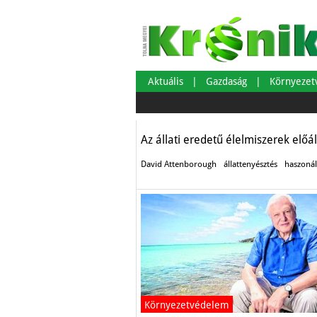
Attenborough és
Aktuális
Gazdaság
Környeze
Környezetvédelem
Az állati eredetű élelmiszerek előá
David Attenborough
állattenyésztés
haszonál
Környezetvédelem