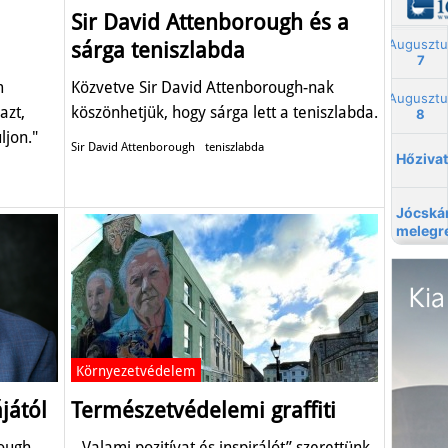
Sir David Attenborough és a
sárga teniszlabda
m
Közvetve Sir David Attenborough-nak
azt,
köszönhetjük, hogy sárga lett a teniszlabda.
ljon."
Sir David Attenborough
teniszlabda
Környezetvédelem
jától
Természetvédelemi graffiti
ough
„Valami pozitívat és inspirálót” szerettünk