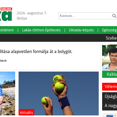
2026. augusztus 7.
Ibolya
 a haszonállatok
tvédelem
Lakás-Otthon-Építkezés
Oktatás-képzés
Egészség
Szabadságra men
llítása alapvetően formálja át a bolygót.
latok
Kaktu
Vélemé
Újságl
A nagy
Aktuális