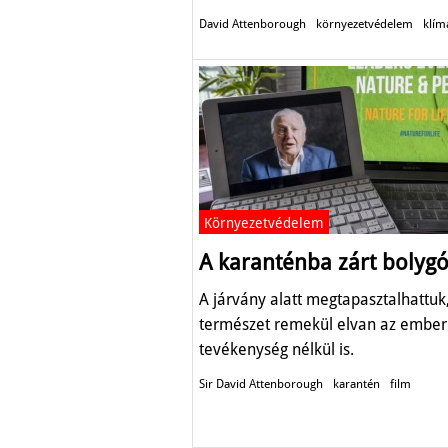
David Attenborough
környezetvédelem
klím
Környezetvédelem
A karanténba zárt bolyg
A járvány alatt megtapasztalhattuk
természet remekül elvan az ember
tevékenység nélkül is.
Sir David Attenborough
karantén
film