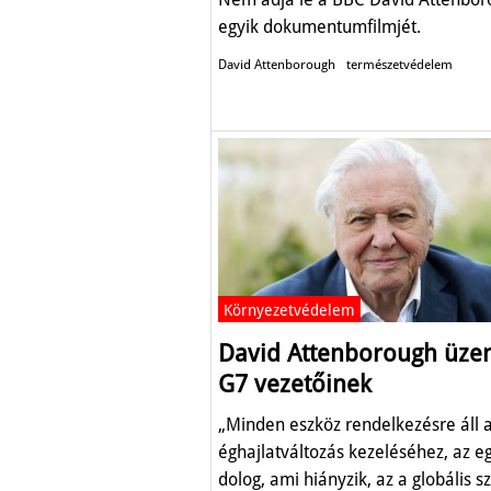
egyik dokumentumfilmjét.
David Attenborough
természetvédelem
Környezetvédelem
David Attenborough üzen
G7 vezetőinek
„Minden eszköz rendelkezésre áll 
éghajlatváltozás kezeléséhez, az e
dolog, ami hiányzik, az a globális s