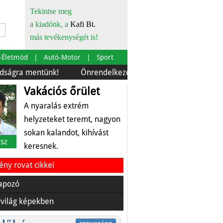
Tekintse meg
a kiadónk, a
Kafi Bt.
más tevékenységét is!
-Életmód
Autó-Motor
Sport
tünk!
Önrendelkezés és szürkebarát
Európára is sz
Vakációs őrület
A nyaralás extrém
helyzeteket teremt, nagyon
sokan kalandot, kihívást
sz
keresnek.
ny rovat cikkei
apozó
világ képekben