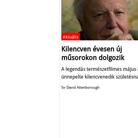
Aktuális
Kilencven évesen új
műsorokon dolgozik
A legendás természetfilmes május 
ünnepelte kilencvenedik születésna
Sir David Attenborough