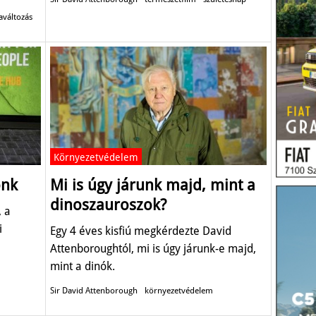
aváltozás
Környezetvédelem
ónk
Mi is úgy járunk majd, mint a
dinoszauroszok?
, a
i
Egy 4 éves kisfiú megkérdezte David
Attenboroughtól, mi is úgy járunk-e majd,
mint a dinók.
Sir David Attenborough
környezetvédelem