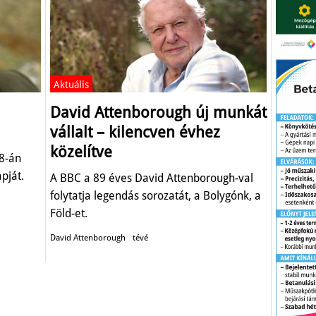
Aktuális
David Attenborough új munkát
vállalt – kilencven évhez
közelítve
8-án
pját.
A BBC a 89 éves David Attenborough-val
folytatja legendás sorozatát, a Bolygónk, a
Föld-et.
David Attenborough
tévé