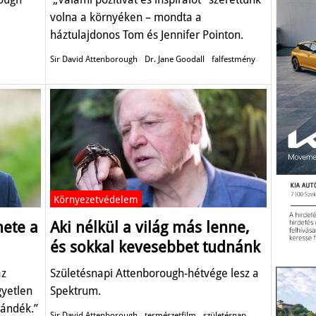
volna a környéken – mondta a
háztulajdonos Tom és Jennifer Pointon.
Sir David Attenborough
Dr. Jane Goodall
falfestmény
Környezetvédelem
ete a
Aki nélkül a világ más lenne,
és sokkal kevesebbet tudnánk
az
Születésnapi Attenborough-hétvége lesz a
gyetlen
Spektrum.
zándék.”
Sir David Attenborough
természetfilm
születésnap