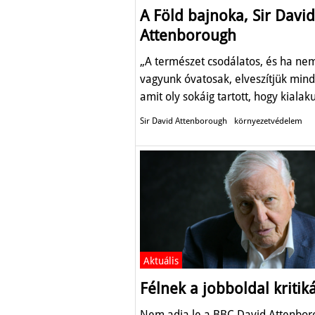
A Föld bajnoka, Sir David
Attenborough
„A természet csodálatos, és ha ne
vagyunk óvatosak, elveszítjük mind
amit oly sokáig tartott, hogy kialaku
Sir David Attenborough
környezetvédelem
Aktuális
Félnek a jobboldal kritiká
Nem adja le a BBC David Attenbor