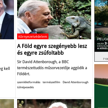
Környezetvédelem
A Föld egyre szegényebb lesz
és egyre zsúfoltabb
Sir David Attenborough, a BBC
természettudós műsorvezetője aggódik a
g kell
Földért.
szemléletformálás
természetfilm
David Attenborough
túlnépesedés