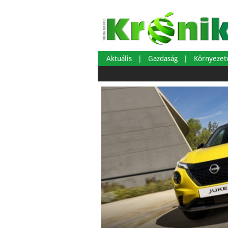
Aktuális
Gazdaság
Környeze