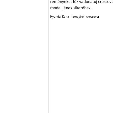
reményeket fűz vadonatúj crossov
modelljének sikeréhez.
Hyundai Kona
terepjáró
crossover