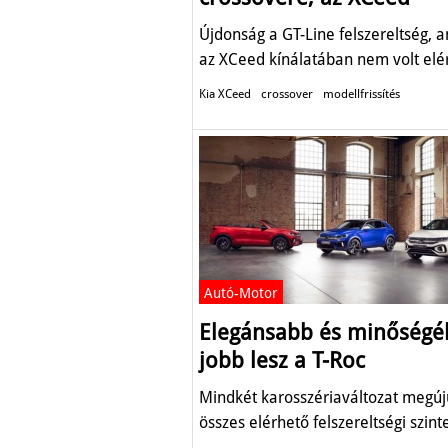
Újdonság a GT-Line felszereltség, 
az XCeed kínálatában nem volt elé
Kia XCeed
crossover
modellfrissítés
Autó-Motor
Elegánsabb és minőség
jobb lesz a T-Roc
Mindkét karosszériaváltozat megúj
összes elérhető felszereltségi szint