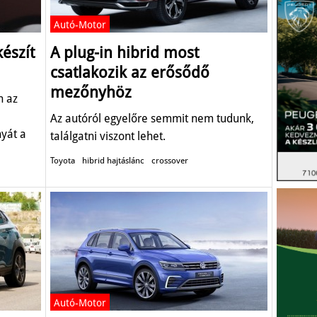
Autó-Motor
készít
A plug-in hibrid most
csatlakozik az erősődő
mezőnyhöz
n az
Az autóról egyelőre semmit nem tudunk,
yát a
találgatni viszont lehet.
Toyota
hibrid hajtáslánc
crossover
Autó-Motor