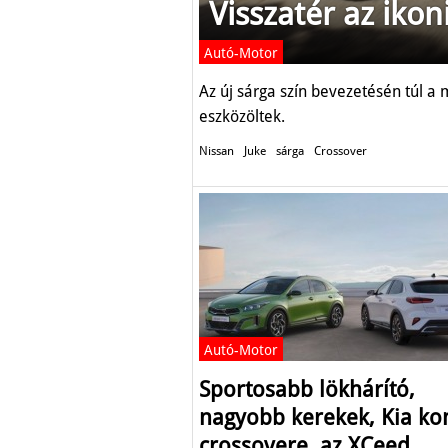
Visszatér az ikon
Autó-Motor
Az új sárga szín bevezetésén túl a
eszközöltek.
Nissan
Juke
sárga
Crossover
Autó-Motor
Sportosabb lökhárító,
nagyobb kerekek, Kia k
crossovere, az XCeed