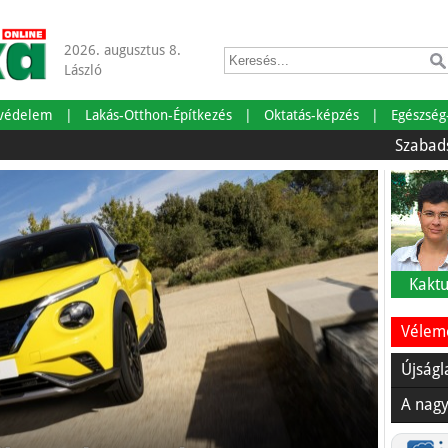
2026. augusztus 8.
László
tvédelem
Lakás-Otthon-Építkezés
Oktatás-képzés
Egészség
Szabadságra ment
Kaktu
Vélemé
Újságl
A nagy