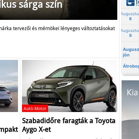
ikus sárga szín
 márka tervezői és mérnökei lényeges változtatásokat
Autó-Motor
Szabadidőre faragták a Toyota
ompakt
Aygo X-et