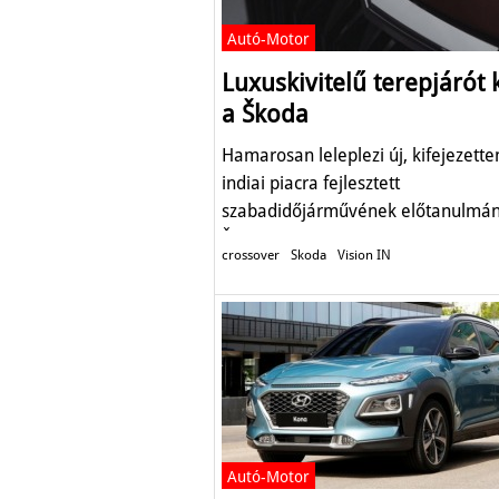
Autó-Motor
Luxuskivitelű terepjárót 
a Škoda
Hamarosan leleplezi új, kifejezette
indiai piacra fejlesztett
szabadidőjárművének előtanulmán
Škoda.
crossover
Skoda
Vision IN
Autó-Motor