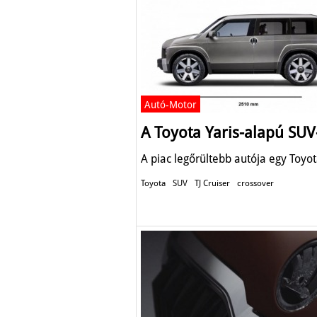
Autó-Motor
A Toyota Yaris-alapú SUV
A piac legőrültebb autója egy Toyot
Toyota
SUV
TJ Cruiser
crossover