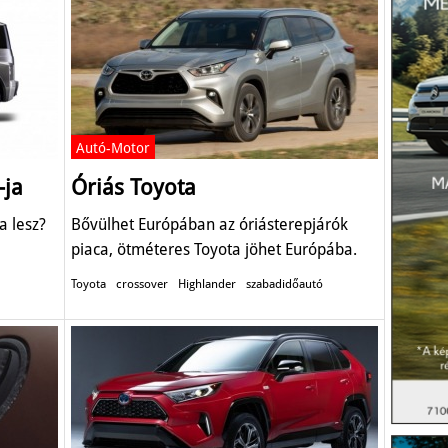
Autó-Motor
-ja
Óriás Toyota
a lesz?
Bővülhet Európában az óriásterepjárók
piaca, ötméteres Toyota jöhet Európába.
Toyota
crossover
Highlander
szabadidőautó