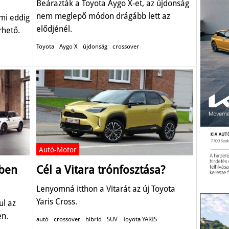
Beárazták a Toyota Aygo X-et, az újdonság
nem meglepő módon drágább lett az
ami eddig
elődjénél.
rhető.
Toyota
Aygo X
újdonság
crossover
Autó-Motor
ében
Cél a Vitara trónfosztása?
Lenyomná itthon a Vitarát az új Toyota
Yaris Cross.
ul az
en.
autó
crossover
hibrid
SUV
Toyota YARIS