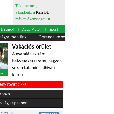
Tekintse meg
a kiadónk, a
Kafi Bt.
más tevékenységét is!
-Életmód
Autó-Motor
Sport
ünk!
Önrendelkezés és szürkebarát
Európára is szab
Vakációs őrület
A nyaralás extrém
helyzeteket teremt, nagyon
sokan kalandot, kihívást
sz
keresnek.
ny rovat cikkei
apozó
világ képekben