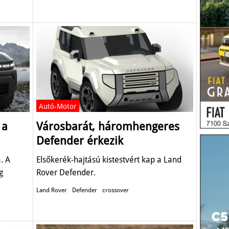
Autó-Motor
 a
Városbarát, háromhengeres
Defender érkezik
. A
Elsőkerék-hajtású kistestvért kap a Land
g
Rover Defender.
Land Rover
Defender
crossover