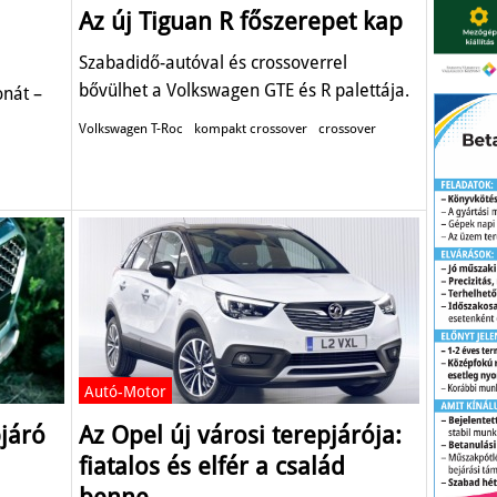
Az új Tiguan R főszerepet kap
Szabadidő-autóval és crossoverrel
bővülhet a Volkswagen GTE és R palettája.
nát –
Volkswagen T-Roc
kompakt crossover
crossover
Autó-Motor
pjáró
Az Opel új városi terepjárója:
fiatalos és elfér a család