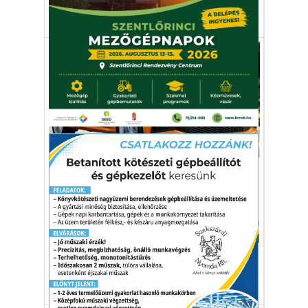
Skoda
Slavia
újdonság
Autó-Motor
Ha ritkán akar tankolni, jó
választás a Skoda Fabia
A VW konszern cseh márkájának újdonsága
dízelmotor nélkül is igen komoly hatótávval
büszkélkedhet.
Skoda Fabia
tankolás
üzemanyag