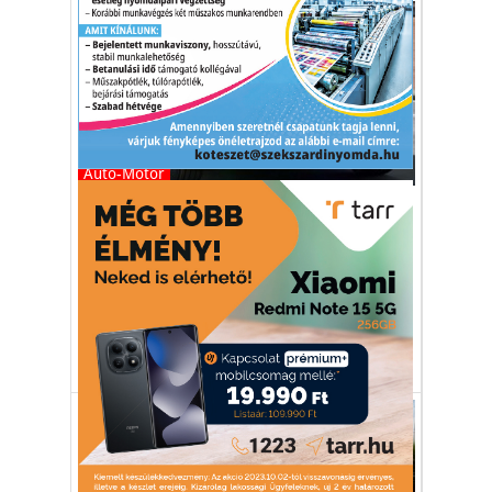
Autó-Motor
Generációváltás: itt az új
Skoda Octavia Sportline
A sportos újdonság a Style és az RS
kivitelek közötti űr betöltésére hivatott.
Skoda
Octavia
Sportline