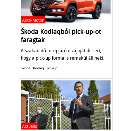
Autó-Motor
Škoda Kodiaqból pick-up-ot
faragtak
A szabadidő-terepjáró dizájnját dicséri,
hogy a pick-up forma is remekül áll neki.
Skoda
Kodiaq
pickup
Aktuális