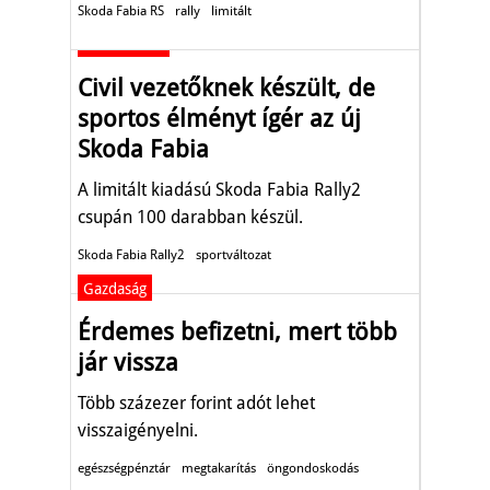
Skoda Fabia RS
rally
limitált
Autó-Motor
Civil vezetőknek készült, de
sportos élményt ígér az új
Skoda Fabia
A limitált kiadású Skoda Fabia Rally2
csupán 100 darabban készül.
Skoda Fabia Rally2
sportváltozat
Gazdaság
Érdemes befizetni, mert több
jár vissza
Több százezer forint adót lehet
visszaigényelni.
egészségpénztár
megtakarítás
öngondoskodás