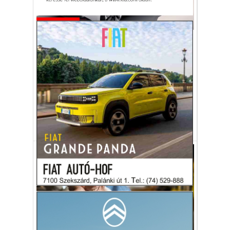
Autó-Motor
A Škoda bemutatta az Enyaq
iV kupéváltozatát, és az első
elektromos sportmodelljét
Kupéval és sportverzióval bővül a Škoda
villanyautó-kínálata.
Škoda
Enyaq
Coupé iV
sportváltozat
Gazdaság