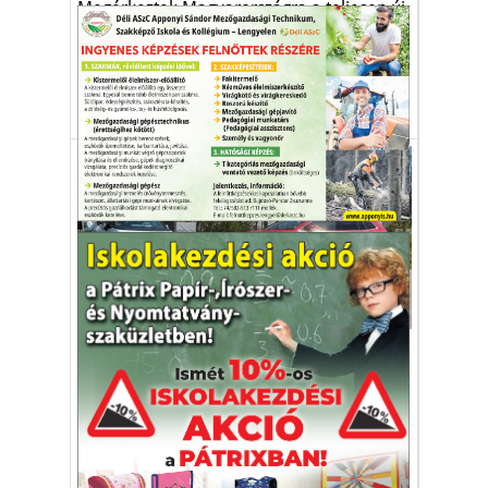
Megérkeztek Magyarországra a teljesen új
fejlesztésű Enyaq szabadidő-autó első
példányai.
Skoda
farmotor
Enyaq
villanymotor
Autó-Motor
Farmotoros és villany
Nem maradtak el a márkára jellemző okos
részletmegoldások.
Škoda Enyaq
elektromos autó