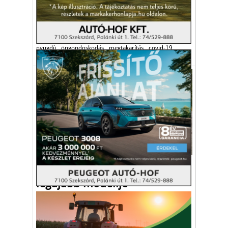
A megkérdezettek háromnegyede szerint
az állam feladata a nyugdíjasok eltartása.
nyugdíj
öngondoskodás
megtakarítás
covid-19
Autó-Motor
Slavia néven érkezik a Škoda
legújabb modellje
A Škoda Slavia csak egy országban lesz
kapható a világon: Indiában.