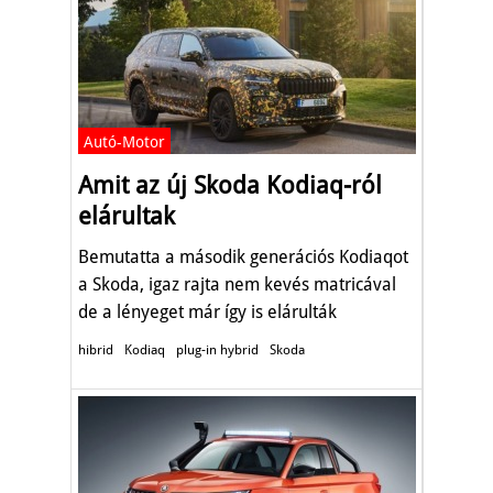
Autó-Motor
Amit az új Skoda Kodiaq-ról
elárultak
Bemutatta a második generációs Kodiaqot
a Skoda, igaz rajta nem kevés matricával
de a lényeget már így is elárulták
hibrid
Kodiaq
plug-in hybrid
Skoda