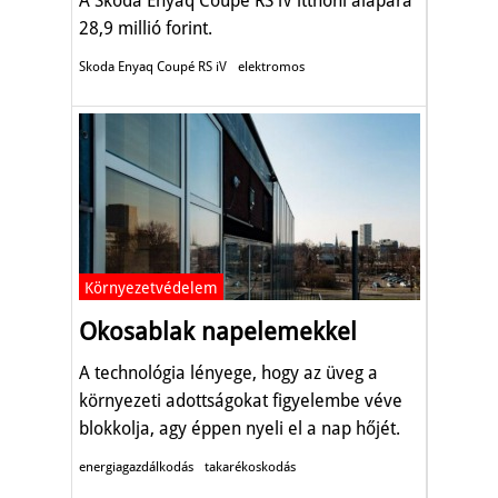
A Skoda Enyaq Coupé RS iV itthoni alapára
28,9 millió forint.
Skoda Enyaq Coupé RS iV
elektromos
Környezetvédelem
Okosablak napelemekkel
A technológia lényege, hogy az üveg a
környezeti adottságokat figyelembe véve
blokkolja, agy éppen nyeli el a nap hőjét.
energiagazdálkodás
takarékoskodás