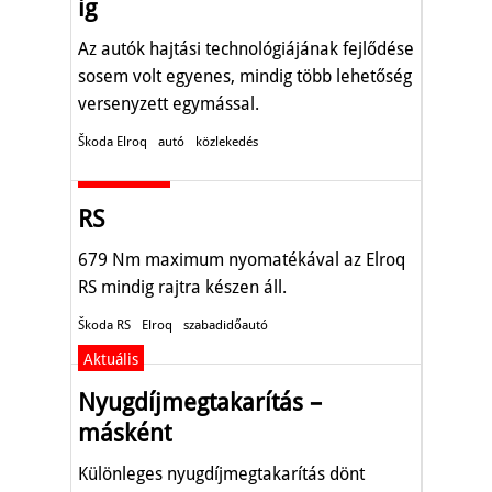
ig
Az autók hajtási technológiájának fejlődése
sosem volt egyenes, mindig több lehetőség
versenyzett egymással.
Škoda Elroq
autó
közlekedés
Autó-Motor
RS
679 Nm maximum nyomatékával az Elroq
RS mindig rajtra készen áll.
Škoda RS
Elroq
szabadidőautó
Aktuális
Nyugdíjmegtakarítás –
másként
Különleges nyugdíjmegtakarítás dönt