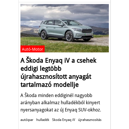
Autó-Motor
A Škoda Enyaq iV a csehek
eddigi legtöbb
újrahasznosított anyagát
tartalmazó modellje
A Škoda minden eddiginél nagyobb
arányban alkalmaz hulladékból kinyert
nyersanyagokat az új Enyaq SUV-okhoz.
autóipar
hulladék
Skoda Enyaq iV
újrahasznosítás