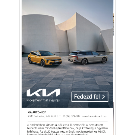
Autó-Motor
Felújították az 1950-es évek
versenyre szánt Škodáját
A Škoda az 1950-es évek végén mindössze
két példányt készített az 1100 OHC
Coupéból.
Škoda
1100 OHC
felújítás