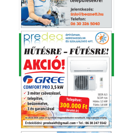
KAFI Reklám és Kommunikációs Bt.
1993-2026.
Alapító - főszerkesztő: Kapfinger András
Kiadó és szerkesztőség címe: 7100 Szekszárd, Csokonai
u. 3.
Telefon: 74/414-853, 74/511-709
⋅
Fax: 74/414-853
E-mail:
tolnamegyeikronika@gmail.com
Adószám: 26457567-2-17
⋅
Cégjegyzékszám: Cg. 17-06-
001816
© Minden jog fenntartva.