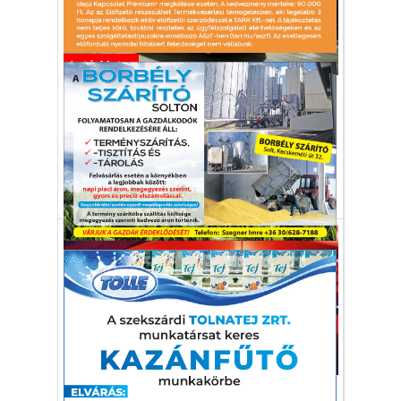
Autó-Motor
Csak benzines
Felismerhető maradt a típus, pedig immár
410 centis.
Škoda Fabia
újdonság
benzines
Autó-Motor
Kiálltak a csehek mellett, ezért