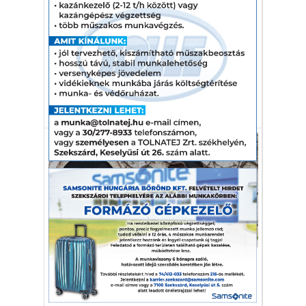
betiltották a Skodák
forgalmazását
Politikai okokból tiltották be az autók
forgalmazását Fehéroroszországban.
Skoda
Fehéroroszország
tiltás
Autó-Motor
A farmotoros Skoda modern
változata