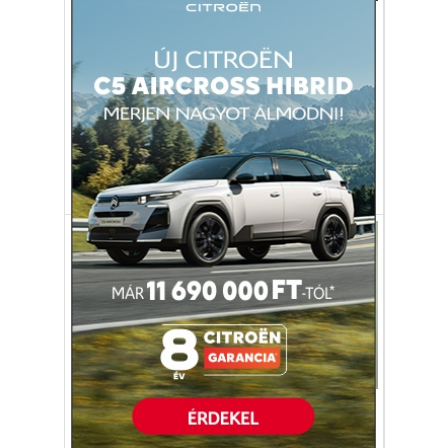
Így gazdagodhatsz meg
kockázat nélkül
Ne azt takarítsd meg, amit nem költöttél el,
hanem költsd el azt, amit nem takarítottál
meg.
Warren Buffett
vagyon
takarékoskodás
Gazdaság
Mit jelent a
nyugdíjparadoxon?