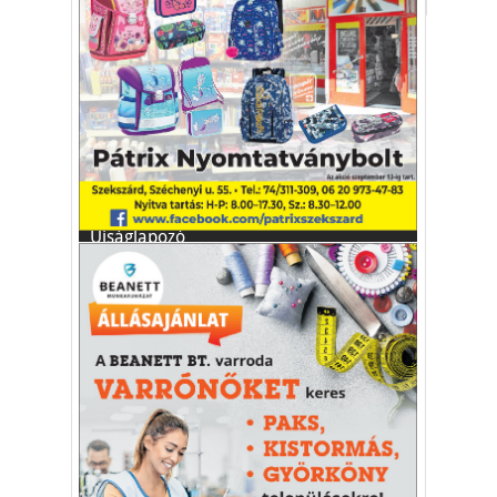
Vakációs őrület
A nyaralás extrém
helyzeteket teremt, nagyon
sokan kalandot, kihívást
Kaktusz
keresnek.
Vélemény rovat cikkei
Újságlapozó
A nagyvilág képekben