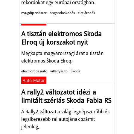
rekordokat egy európai országban.
nyugdíjrendszer
öngondoskodás
életjáradék
Autó-Motor
A tisztán elektromos Skoda
Elroq új korszakot nyit
Megkapta magyarországi árát a tisztán
elektromos Škoda Elroq.
elektromos autó
villanyautó
Škoda
Autó-Motor
A rally2 változatot idézi a
limitált szériás Skoda Fabia RS
A Rally2 változat a világ legnépszerűbb és
legsikeresebb raliautójának számít
jelenleg,