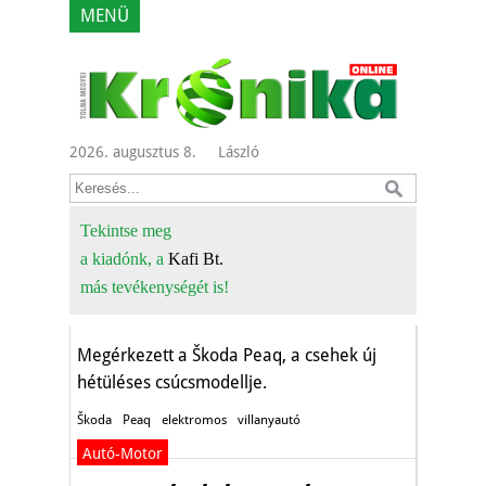
MENÜ
2026. augusztus 8.
László
A sarkkörön és a
Szaharában is
Tekintse meg
a kiadónk, a
Kafi Bt.
tesztelték
más tevékenységét is!
Autó-Motor
Megérkezett a Škoda Peaq, a csehek új
hétüléses csúcsmodellje.
Škoda
Peaq
elektromos
villanyautó
Autó-Motor