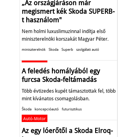
„Az országjáráson már
megismert kék Skoda SUPERB-
t használom"
Nem holmi luxuslimuzinnal indítja első
miniszterelnöki korszakát Magyar Péter.
miniszterelnök
Skoda
Superb
szolgálati autó
Autó-Motor
A feledés homályából egy
furcsa Skoda-feltámadás
Több évtizedes kupét támasztottak fel, több
mint kívánatos csomagolásban.
Škoda
koncepcióautó
futurisztikus
Autó-Motor
Az egy lóerőtől a Skoda Elroq-