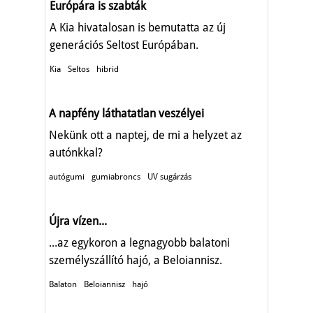
Európára is szabták
A Kia hivatalosan is bemutatta az új
generációs Seltost Európában.
Kia
Seltos
hibrid
A napfény láthatatlan veszélyei
Nekünk ott a naptej, de mi a helyzet az
autónkkal?
autógumi
gumiabroncs
UV sugárzás
Újra vízen...
...az egykoron a legnagyobb balatoni
személyszállító hajó, a Beloiannisz.
Balaton
Beloiannisz
hajó