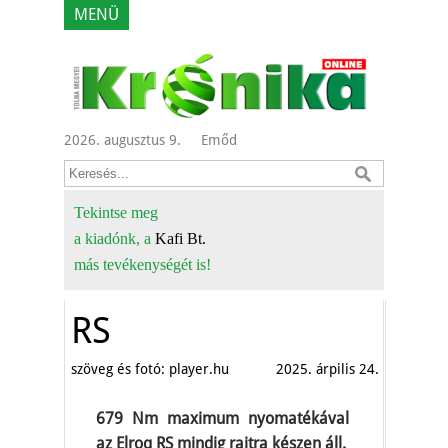
MENÜ
2026. augusztus 9.
Emőd
Tekintse meg
a kiadónk, a
Kafi Bt.
más tevékenységét is!
RS
szöveg és fotó: player.hu
2025. árpilis 24.
679 Nm maximum nyomatékával
az Elroq RS mindig rajtra készen áll.