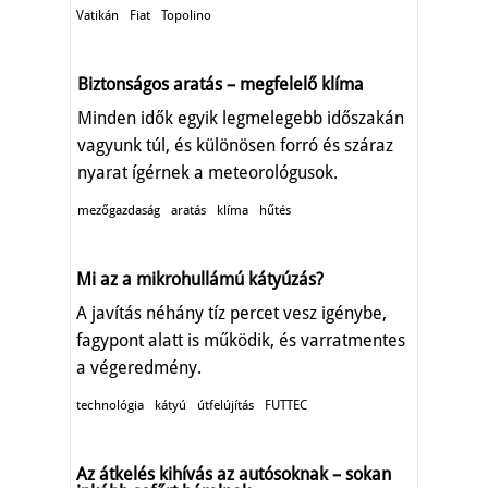
Vatikán
Fiat
Topolino
Biztonságos aratás – megfelelő klíma
Minden idők egyik legmelegebb időszakán
vagyunk túl, és különösen forró és száraz
nyarat ígérnek a meteorológusok.
mezőgazdaság
aratás
klíma
hűtés
Mi az a mikrohullámú kátyúzás?
A javítás néhány tíz percet vesz igénybe,
fagypont alatt is működik, és varratmentes
a végeredmény.
technológia
kátyú
útfelújítás
FUTTEC
Az átkelés kihívás az autósoknak – sokan