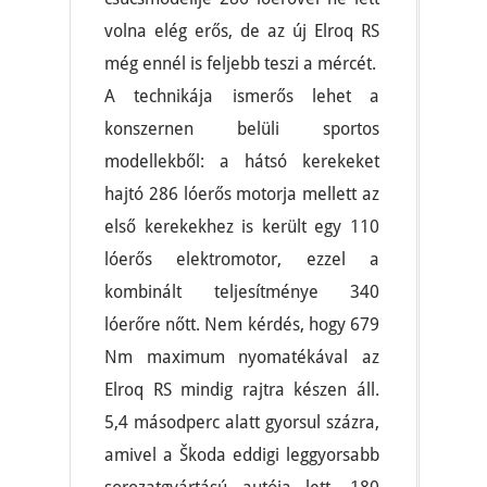
volna elég erős, de az új Elroq RS
még ennél is feljebb teszi a mércét.
A technikája ismerős lehet a
konszernen belüli sportos
modellekből: a hátsó kerekeket
hajtó 286 lóerős motorja mellett az
első kerekekhez is került egy 110
lóerős elektromotor, ezzel a
kombinált teljesítménye 340
lóerőre nőtt. Nem kérdés, hogy 679
Nm maximum nyomatékával az
Elroq RS mindig rajtra készen áll.
5,4 másodperc alatt gyorsul százra,
amivel a Škoda eddigi leggyorsabb