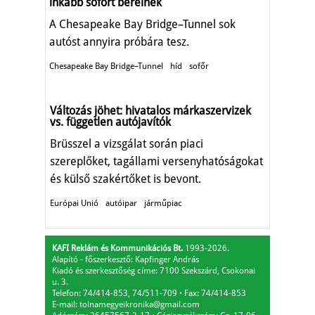
inkább sofőrt bérelnek
A Chesapeake Bay Bridge–Tunnel sok
autóst annyira próbára tesz.
Chesapeake Bay Bridge–Tunnel
híd
sofőr
Változás jöhet: hivatalos márkaszervizek
vs. független autójavítók
Brüsszel a vizsgálat során piaci
szereplőket, tagállami versenyhatóságokat
és külső szakértőket is bevont.
Európai Unió
autóipar
járműpiac
KAFI Reklám és Kommunikációs Bt.
1993-2026.
Alapító - főszerkesztő: Kapfinger András
Kiadó és szerkesztőség címe: 7100 Szekszárd, Csokonai
u. 3.
Telefon: 74/414-853, 74/511-709
⋅
Fax: 74/414-853
E-mail:
tolnamegyeikronika@gmail.com