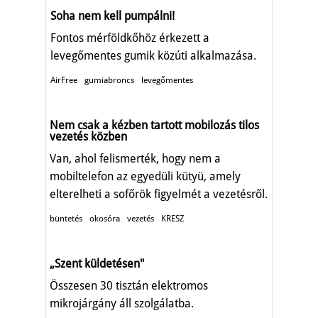
Soha nem kell pumpálni!
Fontos mérföldkőhöz érkezett a
levegőmentes gumik közúti alkalmazása.
AirFree
gumiabroncs
levegőmentes
Nem csak a kézben tartott mobilozás tilos
vezetés közben
Van, ahol felismerték, hogy nem a
mobiltelefon az egyedüli kütyü, amely
elterelheti a sofőrök figyelmét a vezetésről.
büntetés
okosóra
vezetés
KRESZ
„Szent küldetésen"
Összesen 30 tisztán elektromos
mikrojárgány áll szolgálatba.