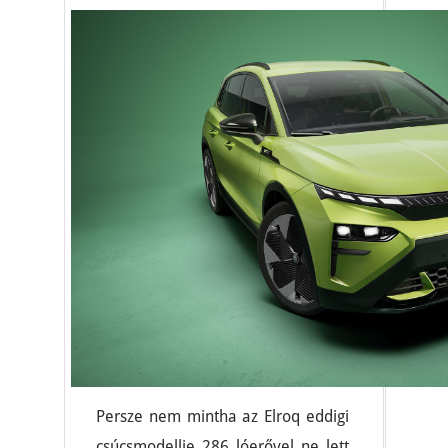
Persze nem mintha az Elroq eddigi
csúcsmodellje 286 lóerővel ne lett