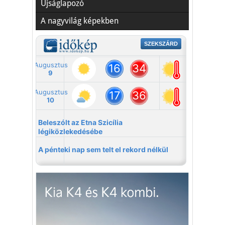
Újságlapozó
A nagyvilág képekben