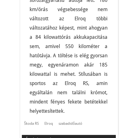
sorozatgyártású autója lett. 180
km/órás végsebessége nem
változott az Elroq többi
változatához képest, mint ahogyan
a 84 kilowattórás akkukapacitása
sem, amivel 550 kilométer a
hatótávja. A töltése is elég gyorsan
megy, egyenáramon akár 185
kilowattal is mehet. Stílusában is
sportos az Elroq RS, amin
egyáltalán nem találni krómot,
mindent fényes fekete betétekkel
helyettesítettek.
Škoda RS
Elroq
szabadidőautó