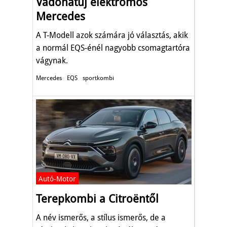
Vadonatúj elektromos
Mercedes
A T-Modell azok számára jó választás, akik
a normál EQS-énél nagyobb csomagtartóra
vágynak.
Mercedes
EQS
sportkombi
Autó-Motor
Terepkombi a Citroëntől
A név ismerős, a stílus ismerős, de a