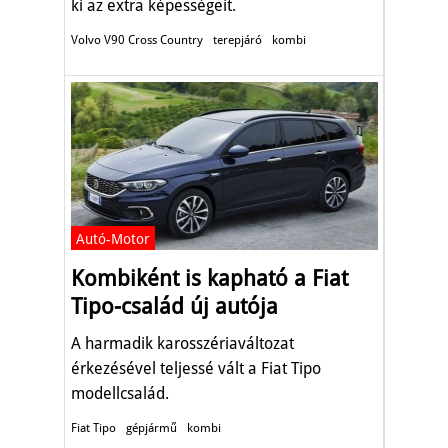
ki az extra képességeit.
Volvo V90 Cross Country
terepjáró
kombi
Autó-Motor
Kombiként is kapható a Fiat
Tipo-család új autója
A harmadik karosszériaváltozat
érkezésével teljessé vált a Fiat Tipo
modellcsalád.
Fiat Tipo
gépjármű
kombi