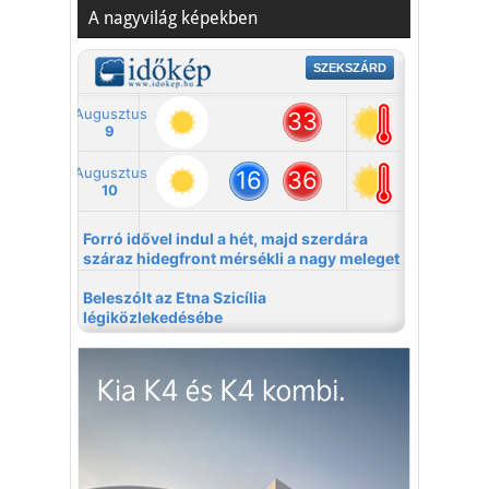
A nagyvilág képekben