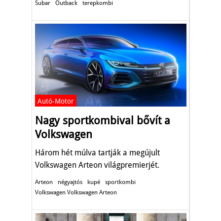
Subar
Outback
terepkombi
Autó-Motor
Nagy sportkombival bővít a
Volkswagen
Három hét múlva tartják a megújult
Volkswagen Arteon világpremierjét.
Arteon
négyajtós
kupé
sportkombi
Volkswagen Volkswagen Arteon