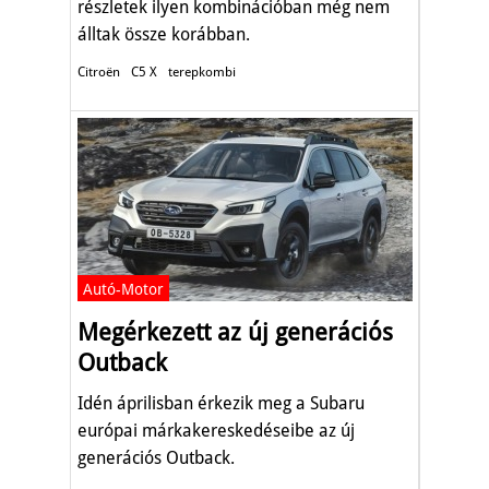
részletek ilyen kombinációban még nem
álltak össze korábban.
Citroën
C5 X
terepkombi
Autó-Motor
Megérkezett az új generációs
Outback
Idén áprilisban érkezik meg a Subaru
európai márkakereskedéseibe az új
generációs Outback.