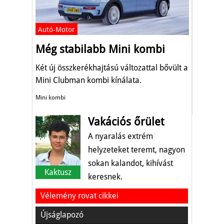
Autó-Motor
Még stabilabb Mini kombi
Két új összkerékhajtású változattal bővült a
Mini Clubman kombi kínálata.
Mini kombi
Vakációs őrület
A nyaralás extrém
helyzeteket teremt, nagyon
sokan kalandot, kihívást
Kaktusz
keresnek.
Vélemény rovat cikkei
Újságlapozó