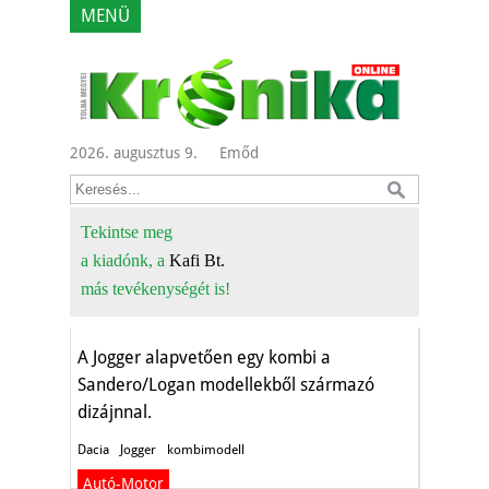
MENÜ
2026. augusztus 9.
Emőd
A Dacia Jogger
Tekintse meg
a kiadónk, a
Kafi Bt.
sikere
más tevékenységét is!
Autó-Motor
A Jogger alapvetően egy kombi a
Sandero/Logan modellekből származó
dizájnnal.
Dacia
Jogger
kombimodell
Autó-Motor