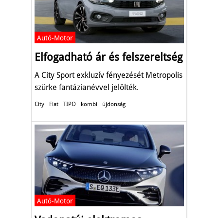
Autó-Motor
Elfogadható ár és felszereltség
A City Sport exkluzív fényezését Metropolis
szürke fantázianévvel jelölték.
City
Fiat
TIPO
kombi
újdonság
Autó-Motor