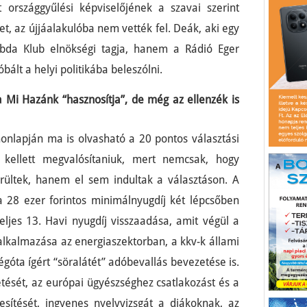
 országgyűlési képviselőjének a szavai szerint
t, az újjáalakulóba nem vették fel. Deák, aki egy
abda Klub elnökségi tagja, hanem a Rádió Eger
óbált a helyi politikába beleszólni.
 Mi Hazánk “hasznosítja”, de még az ellenzék is
honlapján ma is olvasható a 20 pontos választási
kellett megvalósítaniuk, mert nemcsak, hogy
rültek, hanem el sem indultak a választáson. A
 28 ezer forintos minimálnyugdíj két lépcsőben
ljes 13. Havi nyugdíj visszaadása, amit végül a
 alkalmazása az energiaszektorban, a kkv-k állami
góta ígért “söralátét” adóbevallás bevezetése is.
etését, az európai ügyészséghez csatlakozást és a
sítését, ingyenes nyelvvizsgát a diákoknak, az