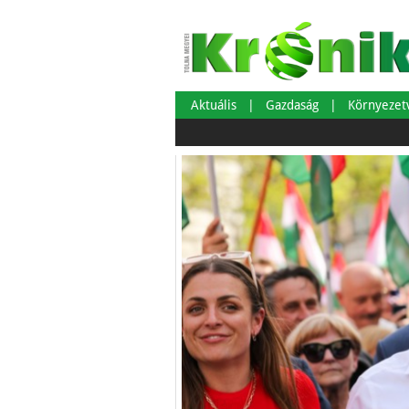
Aktuális
Gazdaság
Környeze