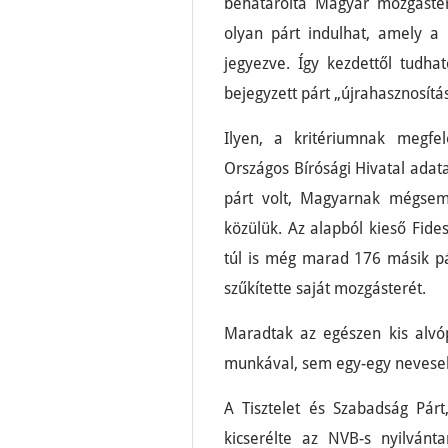
behatárolta Magyar mozgáster
olyan párt indulhat, amely a 
jegyezve. Így kezdettől tudh
bejegyzett párt „újrahasznosítás
Ilyen, a kritériumnak megfe
Országos Bírósági Hivatal adat
párt volt, Magyarnak mégsem 
közülük. Az alapból kieső Fide
túl is még marad 176 másik pár
szűkítette saját mozgásterét.
Maradtak az egészen kis alvó
munkával, sem egy-egy neveseb
A Tisztelet és Szabadság Pár
kicserélte az NVB-s nyilvánt