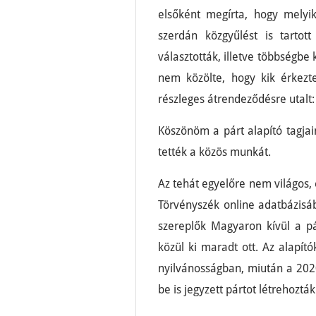
elsőként megírta, hogy melyik
szerdán közgyűlést is tarto
választották, illetve többségbe
nem közölte, hogy kik érkezt
részleges átrendeződésre utalt:
Köszönöm a párt alapító tagjai
tették a közös munkát.
Az tehát egyelőre nem világos, 
Törvényszék online adatbázisáb
szereplők Magyaron kívül a p
közül ki maradt ott. Az alapít
nyilvánosságban, miután a 20
be is jegyzett pártot létrehoztá