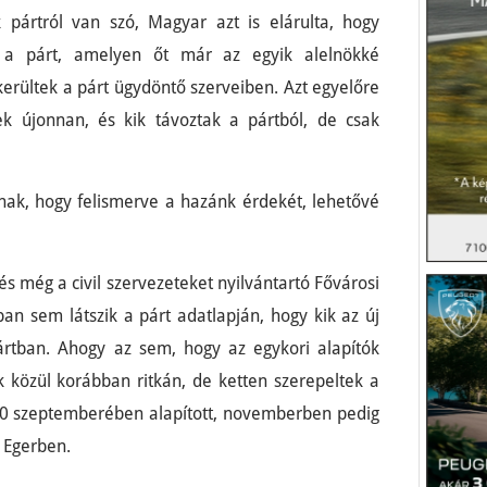
 pártról van szó, Magyar azt is elárulta, hogy
tt a párt, amelyen őt már az egyik alelnökké
 kerültek a párt ügydöntő szerveiben. Azt egyelőre
ek újonnan, és kik távoztak a pártból, de csak
nak, hogy felismerve a hazánk érdekét, lehetővé
és még a civil szervezeteket nyilvántartó Fővárosi
an sem látszik a párt adatlapján, hogy kik az új
ártban. Ahogy az sem, hogy az egykori alapítók
ók közül korábban ritkán, de ketten szerepeltek a
20 szeptemberében alapított, novemberben pedig
k Egerben.