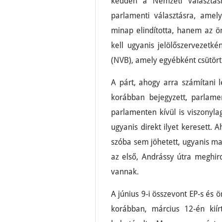
kedden a Nemzeti Választás
parlamenti választásra, amely
minap elindította, hanem az ö
kell ugyanis jelölőszervezetké
(NVB), amely egyébként csütörtö
A párt, ahogy arra számítani 
korábban bejegyzett, parla
parlamenten kívül is viszonyl
ugyanis direkt ilyet keresett. A
szóba sem jöhetett, ugyanis ma
az első, Andrássy útra meghird
vannak.
A június 9-i összevont EP-s és
korábban, március 12-én kiír