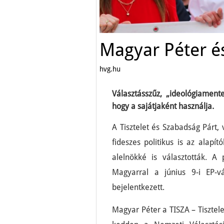
Magyar Péter é
hvg.hu
Választásszűz, „ideológiament
hogy a sajátjaként használja.
A Tisztelet és Szabadság Párt, 
fideszes politikus is az alapí
alelnökké is választották. A
Magyarral a június 9-i EP-v
bejelentkezett.
Magyar Péter a TISZA – Tisztele