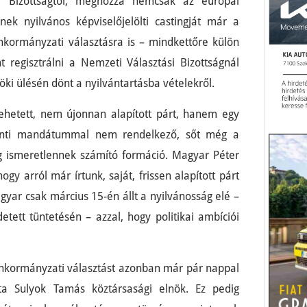
i Bizottságtól, méghozzá nemcsak az európai
nek nyilvános képviselőjelölti castingját már a
nkormányzati választásra is – mindkettőre külön
nt regisztrálni a Nemzeti Választási Bizottságnál
ki ülésén dönt a nyilvántartásba vételekről.
lehetett, nem újonnan alapított párt, hanem egy
menti mandátummal nem rendelkező, sőt még a
ag ismeretlennek számító formáció. Magyar Péter
hogy arról már írtunk, saját, frissen alapított párt
gyar csak március 15-én állt a nyilvánosság elé –
etett tüntetésén – azzal, hogy politikai ambíciói
 önkormányzati választást azonban már pár nappal
ta Sulyok Tamás köztársasági elnök. Ez pedig