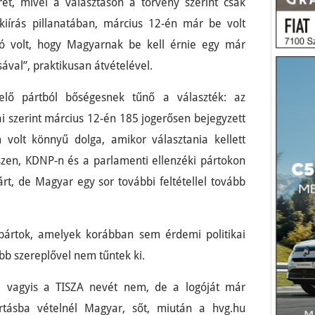
ét, mivel a választáson a törvény szerint csak
kiírás pillanatában, március 12-én már be volt
ató volt, hogy Magyarnak be kell érnie egy már
ával”, praktikusan átvételével.
lelő pártból bőségesnek tűnő a választék: az
ai szerint március 12-én 185 jogerősen bejegyzett
volt könnyű dolga, amikor választania kellett
szen, KDNP-n és a parlamenti ellenzéki pártokon
t, de Magyar egy sor további feltétellel tovább
pártok, amelyek korábban sem érdemi politikai
b szereplővel nem tűntek ki.
t, vagyis a TISZA nevét nem, de a logóját már
artásba vételnél Magyar, sőt, miután a hvg.hu