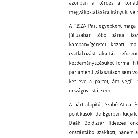
azonban a kérdés a korlátla
megváltoztatására irányult, vél
A TISZA Párt egyébként maga 
júliusában több párttal k
kampányígéretei között ma
csatlakozást akarták refere
kezdeményezésüket formai hiba
parlamenti választáson sem volt
két éve a pártot, ám végül n
országos listát sem.
A párt alapítói, Szabó Attila
politikusok, de Egerben tudják
Deák Boldizsár fideszes ön
önszántából szakított, hanem a