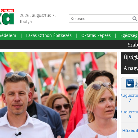
2026. augusztus 7.
Ibolya
tvédelem
Lakás-Otthon-Építkezés
Oktatás-képzés
Egészség
Szabadságra 
Újság
A nag