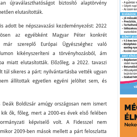
n újraválaszthatóságot biztosító alaptörvény
hetően elutasították.
is adott be népszavazási kezdeményezést: 2022
özösen az egyébként Magyar Péter konkrét
 már szereplő Európai Ügyészséghez való
ndumon kikényszeríteni a törvényhozásból, ám
 miatt elutasították. Előzőleg, a 2022. tavaszi
 túl sikeres a párt: nyilvántartásba vették ugyan
em állítottak egyetlen egyéni jelöltet sem, és
 és Deák Boldizsár amúgy országosan nem ismert
, kik ők, főleg, mert a 2000-es évek első felében
kormányzati képviselő volt. A Fidesszel nem
mikor 2009-ben mások mellett a párt feloszlatta