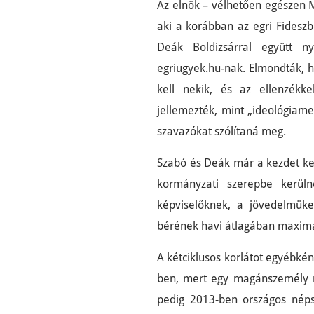
Az elnök – vélhetően egészen M
aki a korábban az egri Fideszb
Deák Boldizsárral együtt ny
egriugyek.hu-nak. Elmondták,
kell nekik, és az ellenzékk
jellemezték, mint „ideológiame
szavazókat szólítaná meg.
Szabó és Deák már a kezdet kez
kormányzati szerepbe kerüln
képviselőknek, a jövedelmüket
bérének havi átlagában maxim
A kétciklusos korlátot egyébkén
ben, mert egy magánszemély m
pedig 2013-ben országos néps