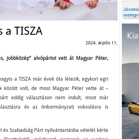
s a TISZA
2024. árpilis 11.
es, jobbközép” alvópártot vett át Magyar Péter,
vagyis a TISZA már évek óta létezik, egykori egri
tók között volt, de most Magyar Péter vette át –
 párt eddig választáson nem indult, most már
álasztásra és az önkormányzati voksolásra is
t és Szabadság Párt nyilvántartásba vételét kérte