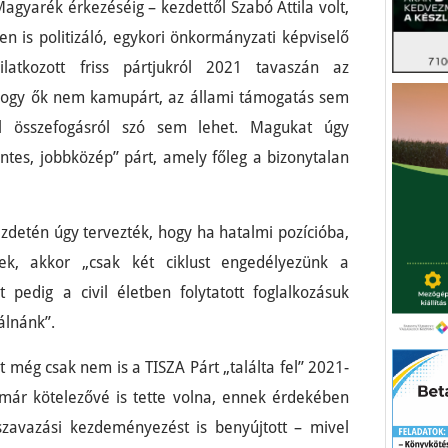
agyarék érkezéséig – kezdettől Szabó Attila volt,
en is politizáló, egykori önkormányzati képviselő
ilatkozott friss pártjukról 2021 tavaszán az
 hogy ők nem kamupárt, az állami támogatás sem
el összefogásról szó sem lehet. Magukat úgy
ntes, jobbközép” párt, amely főleg a bizonytalan
detén úgy tervezték, hogy ha hatalmi pozícióba,
ek, akkor „csak két ciklust engedélyezünk a
 pedig a civil életben folytatott foglalkozásuk
álnánk”.
t még csak nem is a TISZA Párt „találta fel” 2021-
ár kötelezővé is tette volna, ennek érdekében
zavazási kezdeményezést is benyújtott – mivel