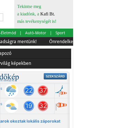
Tekintse meg
a kiadónk, a
Kafi Bt.
más tevékenységét is!
-Életmód
Autó-Motor
Sport
mentünk!
Önrendelkezés és szürkebarát
Európára is
lapozó
yvilág képekben