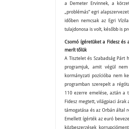
a Demeter Ervinnek, a körzet
„problémás” egri alapszervezete
időben nemcsak az Egri Vízil
tulajdonosa is volt, később is pr
Csomó ígéretüket a Fidesz és a
merít tőlük
A Tisztelet és Szabadság Párt 
programjuk, amit végül nem 
kormányzati pozícióba nem ke
programban szerepelt a régóta
110 ezerre emelése, aztán a te
Fidesz megtett, világpiaci árak
támogatása és az Orbán által ré
Emellett ígérték az euró bevez
közbeszerzések korrupciómente