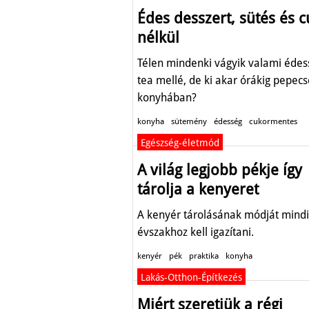
Édes desszert, sütés és 
nélkül
Télen mindenki vágyik valami édes
tea mellé, de ki akar órákig pepecs
konyhában?
konyha
sütemény
édesség
cukormentes
Egészség-életmód
A világ legjobb pékje így
tárolja a kenyeret
A kenyér tárolásának módját mindi
évszakhoz kell igazítani.
kenyér
pék
praktika
konyha
Lakás-Otthon-Építkezés
Miért szeretjük a régi