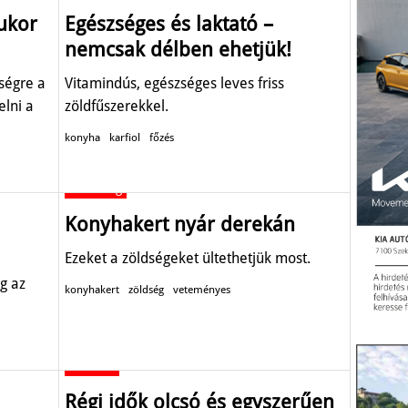
cukor
Egészséges és laktató –
nemcsak délben ehetjük!
ségre a
Vitamindús, egészséges leves friss
elni a
zöldfűszerekkel.
konyha
karfiol
főzés
Gazdaság
Konyhakert nyár derekán
Ezeket a zöldségeket ültethetjük most.
g az
konyhakert
zöldség
veteményes
Aktuális
Régi idők olcsó és egyszerűen