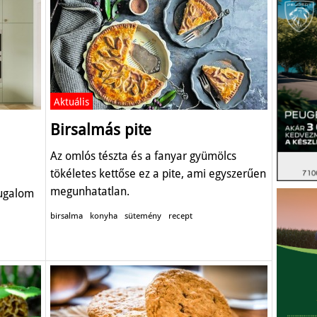
Aktuális
Birsalmás pite
Az omlós tészta és a fanyar gyümölcs
tökéletes kettőse ez a pite, ami egyszerűen
megunhatatlan.
yugalom
birsalma
konyha
sütemény
recept