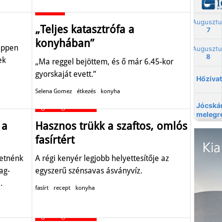
Aktuális
„Teljes katasztrófa a
konyhában”
 éppen
ek
„Ma reggel bejöttem, és ő már 6.45-kor
gyorskaját evett.”
Selena Gomez
étkezés
konyha
Egészség-életmód
 a
Hasznos trükk a szaftos, omlós
fasírtért
retnénk
A régi kenyér legjobb helyettesítője az
ag-
egyszerű szénsavas ásványvíz.
.
fasírt
recept
konyha
Egészség-életmód