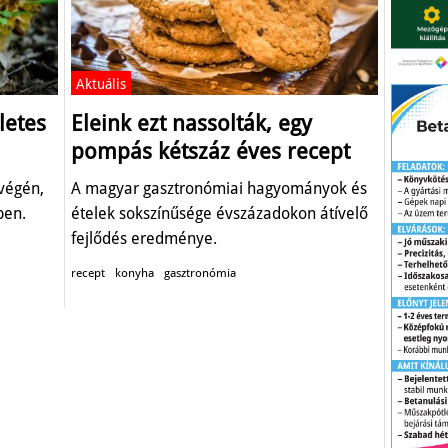
Aktuális
letes
Eleink ezt nassolták, egy
pompás kétszáz éves recept
végén,
A magyar gasztronómiai hagyományok és
ben.
ételek sokszínűsége évszázadokon átívelő
fejlődés eredménye.
recept
konyha
gasztronómia