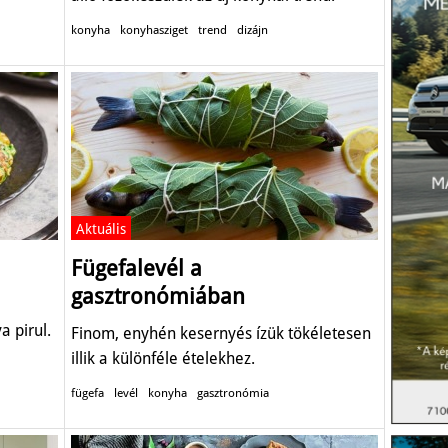
konyha
konyhasziget
trend
dizájn
Aktuális
Fügefalevél a
gasztronómiában
a pirul.
Finom, enyhén kesernyés ízük tökéletesen
illik a különféle ételekhez.
fügefa
levél
konyha
gasztronómia