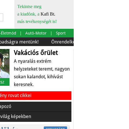
Tekintse meg
a kiadónk, a
Kafi Bt.
más tevékenységét is!
-Életmód
Autó-Motor
Sport
 mentünk!
Önrendelkezés és szürkebarát
Európára i
Vakációs őrület
A nyaralás extrém
helyzeteket teremt, nagyon
sokan kalandot, kihívást
sz
keresnek.
ny rovat cikkei
apozó
világ képekben