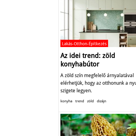
Lakás-Otthon-Építkezés
Az idei trend: zöld
konyhabútor
A zöld szín megfelelő árnyalatával
elérhetjük, hogy az otthonunk a n
szigete legyen.
konyha
trend
zöld
dizájn