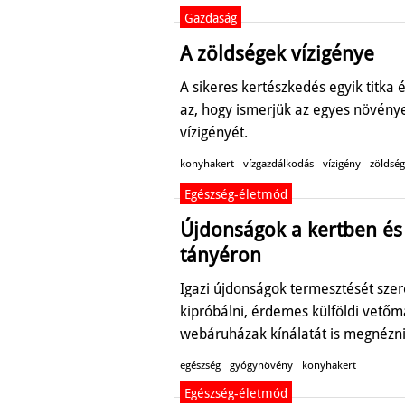
Gazdaság
A zöldségek vízigénye
A sikeres kertészkedés egyik titka
az, hogy ismerjük az egyes növény
vízigényét.
konyhakert
vízgazdálkodás
vízigény
zöldség
Egészség-életmód
Újdonságok a kertben és
tányéron
Igazi újdonságok termesztését sze
kipróbálni, érdemes külföldi vetőm
webáruházak kínálatát is megnézni
egészség
gyógynövény
konyhakert
Egészség-életmód