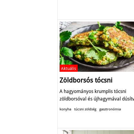
Aktuális
Zöldborsós tócsni
A hagyományos krumplis tócsni
zöldborsóval és újhagymával dúsítv
konyha
túcsni zöldség
gasztronómia