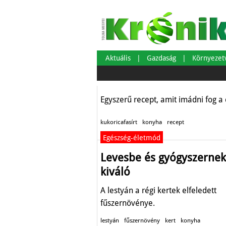
Gyors, ropogós k
Aktuális
Gazdaság
Környeze
Egészség-életmód
Egyszerű recept, amit imádni fog a 
kukoricafasírt
konyha
recept
Egészség-életmód
Levesbe és gyógyszernek
kiváló
A lestyán a régi kertek elfeledett
fűszernövénye.
lestyán
fűszernövény
kert
konyha