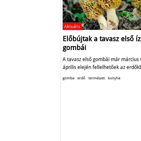
Aktuális
Előbújtak a tavasz első íz
gombái
A tavasz első gombái már március 
április elején fellelhetőek az erdők
gomba
erdő
természet
konyha