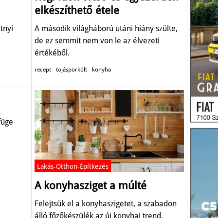
elkészíthető étele
tnyi
A második világháború utáni hiány szülte,
de ez semmit nem von le az élvezeti
értékéből.
recept
tojáspörkölt
konyha
füge
Lakás-Otthon-Építkezés
A konyhasziget a múlté
Felejtsük el a konyhaszigetet, a szabadon
álló főzőkészülék az új konyhai trend.