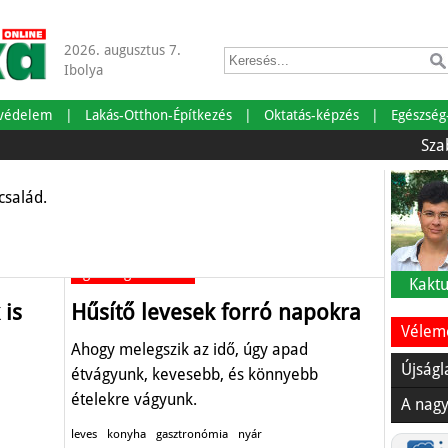
2026. augusztus 7.
Ibolya
ukoricafasírt
tvédelem
Lakás-Otthon-Építkezés
Oktatás-képzés
Egészség
Szabadságra
család.
Egészség-életmód
Kaktu
 is
Hűsítő levesek forró napokra
Vélemé
Ahogy melegszik az idő, úgy apad
Újságl
étvágyunk, kevesebb, és könnyebb
ételekre vágyunk.
A nagy
leves
konyha
gasztronómia
nyár