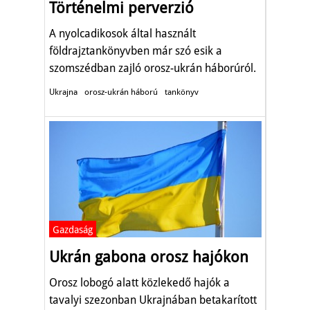
Történelmi perverzió
A nyolcadikosok által használt
földrajztankönyvben már szó esik a
szomszédban zajló orosz-ukrán háborúról.
Ukrajna
orosz-ukrán háború
tankönyv
Gazdaság
Ukrán gabona orosz hajókon
Orosz lobogó alatt közlekedő hajók a
tavalyi szezonban Ukrajnában betakarított