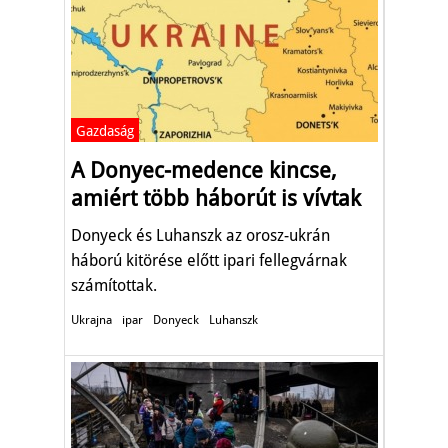
Gazdaság
A Donyec-medence kincse,
amiért több háborút is vívtak
Donyeck és Luhanszk az orosz-ukrán
háború kitörése előtt ipari fellegvárnak
számítottak.
Ukrajna
ipar
Donyeck
Luhanszk