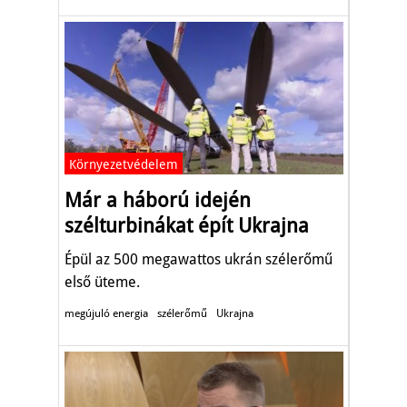
Környezetvédelem
Már a háború idején
szélturbinákat épít Ukrajna
Épül az 500 megawattos ukrán szélerőmű
első üteme.
megújuló energia
szélerőmű
Ukrajna