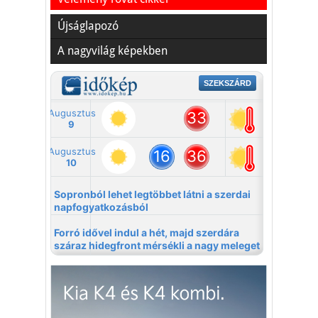
Újságlapozó
A nagyvilág képekben