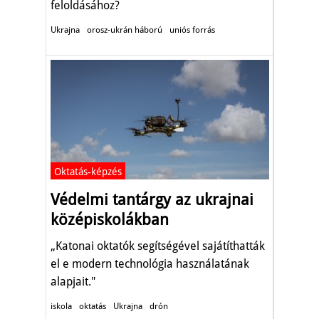
feloldásához?
Ukrajna
orosz-ukrán háború
uniós forrás
Oktatás-képzés
Védelmi tantárgy az ukrajnai
középiskolákban
„Katonai oktatók segítségével sajátíthatták
el e modern technológia használatának
alapjait."
iskola
oktatás
Ukrajna
drón