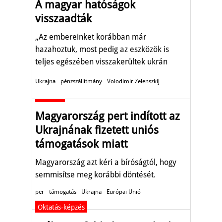
A magyar hatóságok
visszaadták
„Az embereinket korábban már
hazahoztuk, most pedig az eszközök is
teljes egészében visszakerültek ukrán
területre."
Ukrajna
pénzszállítmány
Volodimir Zelenszkij
Aktuális
Magyarország pert indított az
Ukrajnának fizetett uniós
támogatások miatt
Magyarország azt kéri a bíróságtól, hogy
semmisítse meg korábbi döntését.
per
támogatás
Ukrajna
Európai Unió
Oktatás-képzés