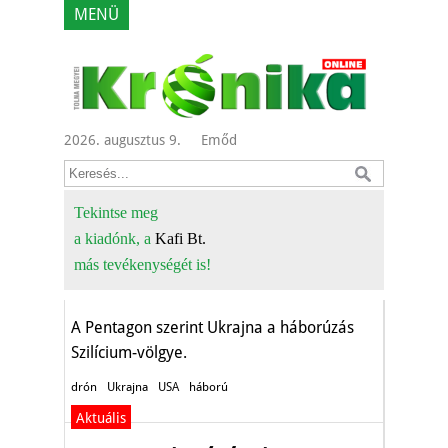
MENÜ
Az ukrán harctéren
tanulmányozzák az
2026. augusztus 9.
Emőd
amerikaiak a
legmodernebb
Tekintse meg
a kiadónk, a
Kafi Bt.
drónokat
más tevékenységét is!
Aktuális
A Pentagon szerint Ukrajna a háborúzás
Szilícium-völgye.
drón
Ukrajna
USA
háború
Aktuális