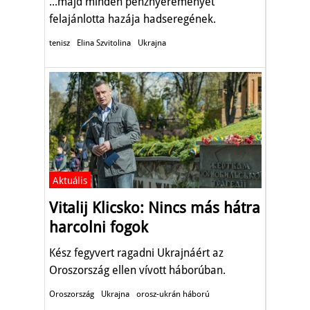
...majd minden pénznyereményét
felajánlotta hazája hadseregének.
tenisz
Elina Szvitolina
Ukrajna
Aktuális
Vitalij Klicsko: Nincs más hátra
harcolni fogok
Kész fegyvert ragadni Ukrajnáért az
Oroszország ellen vívott háborúban.
Oroszország
Ukrajna
orosz-ukrán háború