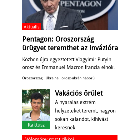
Aktuális
Pentagon: Oroszország
ürügyet teremthet az invázióra
Közben újra egyeztetett Vlagyimir Putyin
orosz és Emmanuel Macron francia elnök.
Oroszország
Ukrajna
orosz-ukrán háború
Vakációs őrület
A nyaralás extrém
helyzeteket teremt, nagyon
sokan kalandot, kihívást
Kaktusz
keresnek.
Vélemény rovat cikkei