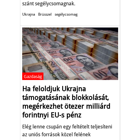
szánt segélycsomagnak.
Ukrajna
Brüsszel
segélycsomag
Gazdaság
Ha feloldjuk Ukrajna
támogatásának blokkolását,
megérkezhet ötezer milliárd
forintnyi EU-s pénz
Elég lenne csupán egy feltételt teljesíteni
az uniós források közel felének