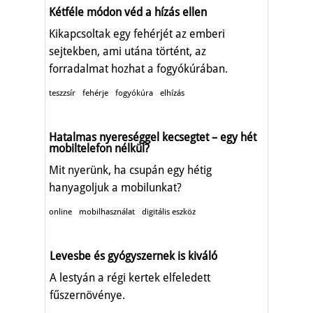
Kétféle módon véd a hízás ellen
Kikapcsoltak egy fehérjét az emberi
sejtekben, ami utána történt, az
forradalmat hozhat a fogyókúrában.
teszzsír
fehérje
fogyókúra
elhízás
Hatalmas nyereséggel kecsegtet – egy hét
mobiltelefon nélkül?
Mit nyerünk, ha csupán egy hétig
hanyagoljuk a mobilunkat?
online
mobilhasználat
digitális eszköz
Levesbe és gyógyszernek is kiváló
A lestyán a régi kertek elfeledett
fűszernövénye.