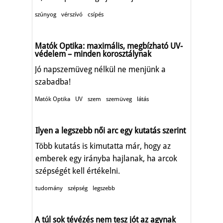
szúnyog
vérszívó
csípés
Matók Optika: maximális, megbízható UV-
védelem – minden korosztálynak
Jó napszemüveg nélkül ne menjünk a
szabadba!
Matók Optika
UV
szem
szemüveg
látás
Ilyen a legszebb női arc egy kutatás szerint
Több kutatás is kimutatta már, hogy az
emberek egy irányba hajlanak, ha arcok
szépségét kell értékelni.
tudomány
szépség
legszebb
A túl sok tévézés nem tesz jót az agynak