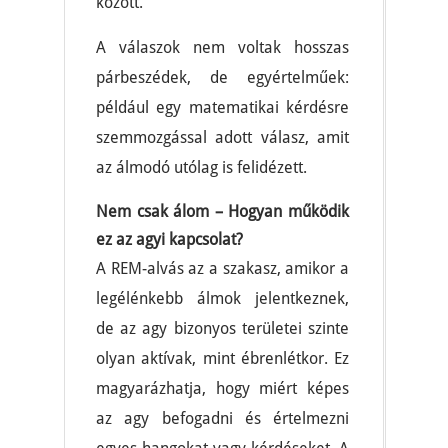
között.
A válaszok nem voltak hosszas
párbeszédek, de egyértelműek:
például egy matematikai kérdésre
szemmozgással adott válasz, amit
az álmodó utólag is felidézett.
Nem csak álom – Hogyan működik
ez az agyi kapcsolat?
A REM-alvás az a szakasz, amikor a
legélénkebb álmok jelentkeznek,
de az agy bizonyos területei szinte
olyan aktívak, mint ébrenlétkor. Ez
magyarázhatja, hogy miért képes
az agy befogadni és értelmezni