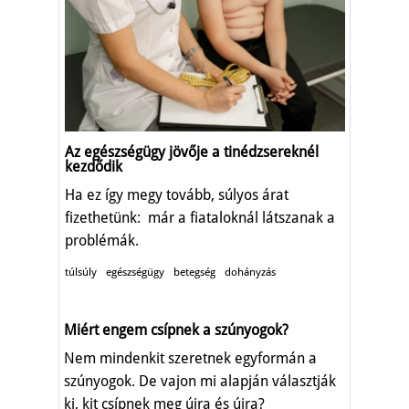
Az egészségügy jövője a tinédzsereknél
kezdődik
Ha ez így megy tovább, súlyos árat
fizethetünk: már a fiataloknál látszanak a
problémák.
túlsúly
egészségügy
betegség
dohányzás
Miért engem csípnek a szúnyogok?
Nem mindenkit szeretnek egyformán a
szúnyogok. De vajon mi alapján választják
ki, kit csípnek meg újra és újra?