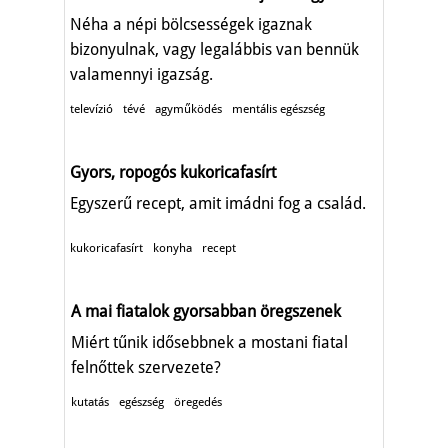
Néha a népi bölcsességek igaznak
bizonyulnak, vagy legalábbis van bennük
valamennyi igazság.
televízió
tévé
agyműködés
mentális egészség
Gyors, ropogós kukoricafasírt
Egyszerű recept, amit imádni fog a család.
kukoricafasírt
konyha
recept
A mai fiatalok gyorsabban öregszenek
Miért tűnik idősebbnek a mostani fiatal
felnőttek szervezete?
kutatás
egészség
öregedés