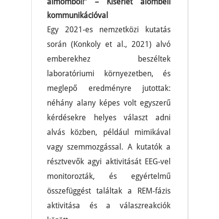
álmomból!” – Kísérlet álombeli
kommunikációval
Egy 2021-es nemzetközi kutatás
során (Konkoly et al., 2021) alvó
emberekhez beszéltek
laboratóriumi környezetben, és
meglepő eredményre jutottak:
néhány alany képes volt egyszerű
kérdésekre helyes választ adni
alvás közben, például mimikával
vagy szemmozgással. A kutatók a
résztvevők agyi aktivitását EEG-vel
monitorozták, és egyértelmű
összefüggést találtak a REM-fázis
aktivitása és a válaszreakciók