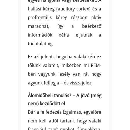
egyes hangokat vagy kérdéseket. A
hallási kéreg (auditory cortex) és a
prefrontális kéreg részben aktív
maradhat, így a beérkező
információk néha eljutnak a
tudatalattiig.
Ez azt jelenti, hogy ha valaki kérdez
tőlünk valamit, miközben mi REM-
ben vagyunk, esély van rá, hogy
agyunk felfogja – és visszajelez.
Álomidőbeli tanulás? – A jövő (még
nem) kezdődött el
Bár a felfedezés izgalmas, egyelőre
nem kell attól tartani, hogy valaki
franciául tanít minket álmunkban.