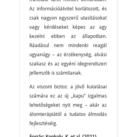
Az információátvitel korlátozott, és
csak nagyon egyszerű utasításokat
vagy kérdéseket képes az agy
kezelni ebben az állapotban.
Ráadásul nem mindenki reagál
ugyanúgy – az érzékenység, alvási
szakasz és az egyéni idegrendszeri
jellemzők is számítanak.
Az viszont biztos: a jövő kutatásai
számára ez az új „kapu” izgalmas
lehetőségeket nyit meg – akár az
álomterápiától a tudatos álmodás
fejlesztéséig.
Forrás: Konkoly, K. et al. (2021).