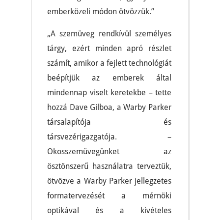
emberközeli módon ötvözzük.”
„A szemüveg rendkívül személyes
tárgy, ezért minden apró részlet
számít, amikor a fejlett technológiát
beépítjük az emberek által
mindennap viselt keretekbe – tette
hozzá Dave Gilboa, a Warby Parker
társalapítója és
társvezérigazgatója. –
Okosszemüvegünket az
ösztönszerű használatra terveztük,
ötvözve a Warby Parker jellegzetes
formatervezését a mérnöki
optikával és a kivételes