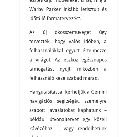
esztétikájú modelleket kínál, míg a
Warby Parker inkább letisztult és
időtálló formatervezést.
Az új okosszemüveget úgy
tervezték, hogy valós időben, a
felhasználókkal együtt értelmezze
a világot. Az eszköz egésznapos
támogatást nyújt, miközben a
felhasználó keze szabad marad.
Hangutasítással kérhetjük a Gemini
navigációs segítségét, személyre
szabott javaslatokat kaphatunk –
például útvonaltervet egy közeli
kávézóhoz –, vagy rendelhetünk