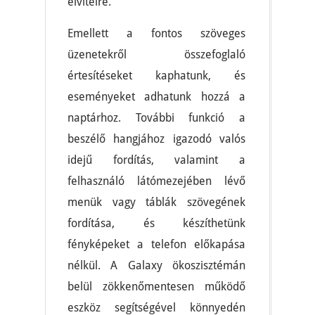
elvitelre.
Emellett a fontos szöveges
üzenetekről összefoglaló
értesítéseket kaphatunk, és
eseményeket adhatunk hozzá a
naptárhoz. További funkció a
beszélő hangjához igazodó valós
idejű fordítás, valamint a
felhasználó látómezejében lévő
menük vagy táblák szövegének
fordítása, és készíthetünk
fényképeket a telefon előkapása
nélkül. A Galaxy ökoszisztémán
belül zökkenőmentesen működő
eszköz segítségével könnyedén