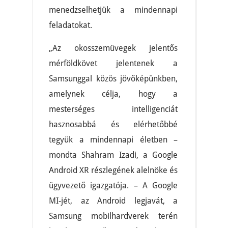
menedzselhetjük a mindennapi
feladatokat.
„Az okosszemüvegek jelentős
mérföldkövet jelentenek a
Samsunggal közös jövőképünkben,
amelynek célja, hogy a
mesterséges intelligenciát
hasznosabbá és elérhetőbbé
tegyük a mindennapi életben –
mondta Shahram Izadi, a Google
Android XR részlegének alelnöke és
ügyvezető igazgatója. – A Google
MI-jét, az Android legjavát, a
Samsung mobilhardverek terén