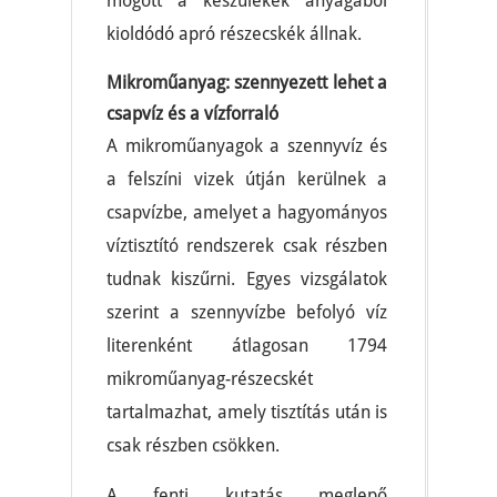
mögött a készülékek anyagából
kioldódó apró részecskék állnak.
Mikroműanyag: szennyezett lehet a
csapvíz és a vízforraló
A mikroműanyagok a szennyvíz és
a felszíni vizek útján kerülnek a
csapvízbe, amelyet a hagyományos
víztisztító rendszerek csak részben
tudnak kiszűrni. Egyes vizsgálatok
szerint a szennyvízbe befolyó víz
literenként átlagosan 1794
mikroműanyag-részecskét
tartalmazhat, amely tisztítás után is
csak részben csökken.
A fenti kutatás meglepő