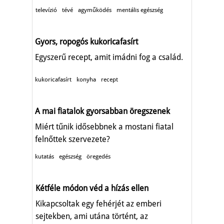
televízió
tévé
agyműködés
mentális egészség
Gyors, ropogós kukoricafasírt
Egyszerű recept, amit imádni fog a család.
kukoricafasírt
konyha
recept
A mai fiatalok gyorsabban öregszenek
Miért tűnik idősebbnek a mostani fiatal
felnőttek szervezete?
kutatás
egészség
öregedés
Kétféle módon véd a hízás ellen
Kikapcsoltak egy fehérjét az emberi
sejtekben, ami utána történt, az