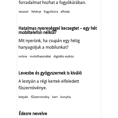
forradalmat hozhat a fogyókúrában.
teszzsír
fehérje
fogyókúra
elhízás
Hatalmas nyereséggel kecsegtet – egy hét
mobiltelefon nélkül?
Mit nyerünk, ha csupán egy hétig
hanyagoljuk a mobilunkat?
online
mobilhasználat
digitális eszköz
Levesbe és gyógyszernek is kiváló
A lestyán a régi kertek elfeledett
fűszernövénye.
lestyán
fűszernövény
kert
konyha
Édesre nevelve