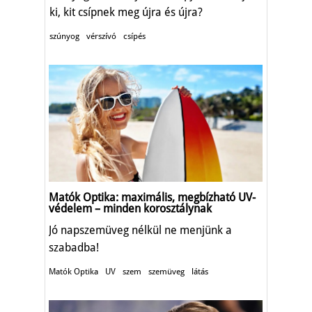
ki, kit csípnek meg újra és újra?
szúnyog
vérszívó
csípés
Matók Optika: maximális, megbízható UV-
védelem – minden korosztálynak
Jó napszemüveg nélkül ne menjünk a
szabadba!
Matók Optika
UV
szem
szemüveg
látás