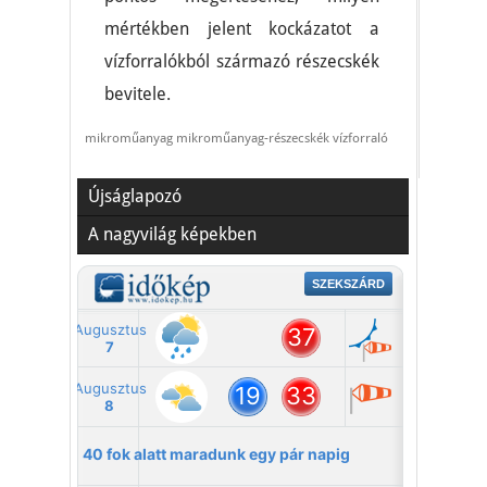
mértékben jelent kockázatot a
vízforralókból származó részecskék
bevitele.
mikroműanyag mikroműanyag-részecskék vízforraló
Újságlapozó
A nagyvilág képekben