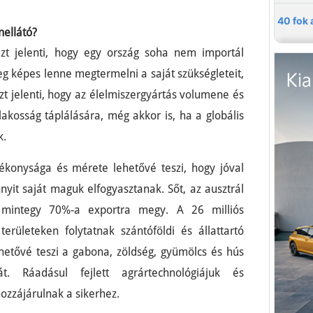
nellátó?
azt jelenti, hogy egy ország soha nem importál
eg képes lenne megtermelni a saját szükségleteit,
zt jelenti, hogy az élelmiszergyártás volumene és
akosság táplálására, még akkor is, ha a globális
k.
ékonysága és mérete lehetővé teszi, hogy jóval
yit saját maguk elfogyasztanak. Sőt, az ausztrál
mintegy 70%-a exportra megy. A 26 milliós
erületeken folytatnak szántóföldi és állattartó
hetővé teszi a gabona, zöldség, gyümölcs és hús
át. Ráadásul fejlett agrártechnológiájuk és
ozzájárulnak a sikerhez.