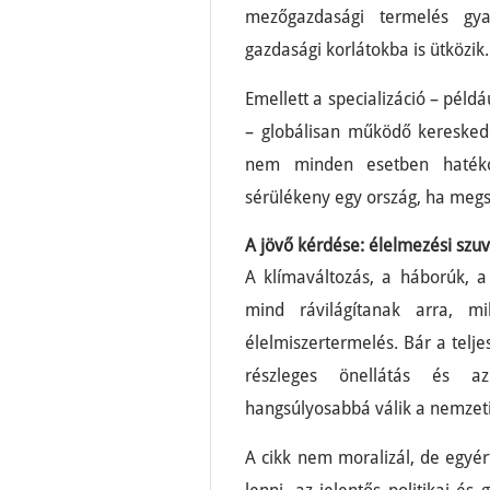
mezőgazdasági termelés gya
gazdasági korlátokba is ütközik.
Emellett a specializáció – példá
– globálisan működő kereskede
nem minden esetben hatékon
sérülékeny egy ország, ha meg
A jövő kérdése: élelmezési szuv
A klímaváltozás, a háborúk, a 
mind rávilágítanak arra, m
élelmiszertermelés. Bár a telj
részleges önellátás és az
hangsúlyosabbá válik a nemzeti
A cikk nem moralizál, de egyér