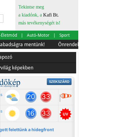
Tekintse meg
a kiadónk, a
Kafi Bt.
más tevékenységét is!
-Életmód
Autó-Motor
Sport
ágra mentünk!
Önrendelkezés és szürkebarát
Európá
lapozó
yvilág képekben