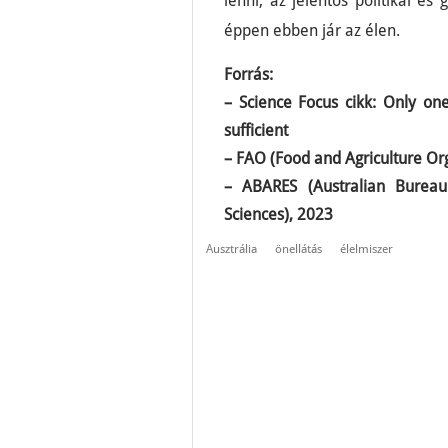
lenni, az jelentős politikai és
éppen ebben jár az élen.
Forrás:
– Science Focus cikk: Only one
sufficient
– FAO (Food and Agriculture Or
– ABARES (Australian Bureau
Sciences), 2023
Ausztrália
önellátás
élelmiszer