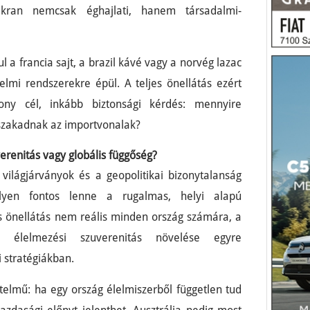
kran nemcsak éghajlati, hanem társadalmi-
ul a francia sajt, a brazil kávé vagy a norvég lazac
lmi rendszerekre épül. A teljes önellátás ezért
y cél, inkább biztonsági kérdés: mennyire
szakadnak az importvonalak?
erenitás vagy globális függőség?
világjárványok és a geopolitikai bizonytalanság
ilyen fontos lenne a rugalmas, helyi alapú
es önellátás nem reális minden ország számára, a
 élelmezési szuverenitás növelése egyre
 stratégiákban.
telmű: ha egy ország élelmiszerből független tud