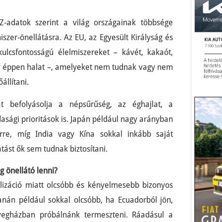
Z-adatok szerint a világ országainak többsége
szer-önellátásra. Az EU, az Egyesült Királyság és
ulcsfontosságú élelmiszereket – kávét, kakaót,
gy éppen halat –, amelyeket nem tudnak vagy nem
llítani.
át befolyásolja a népsűrűség, az éghajlat, a
asági prioritások is. Japán például nagy arányban
rre, míg India vagy Kína sokkal inkább saját
átást ők sem tudnak biztosítani.
 önellátó lenni?
alizáció miatt olcsóbb és kényelmesebb bizonyos
anán például sokkal olcsóbb, ha Ecuadorból jön,
vegházban próbálnánk termeszteni. Ráadásul a