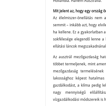
Hollandia. Hanem Ausztrália.
Mit jelent az, hogy egy ország ö
Az élelmiszer-önellátás nem 
semmit – inkább azt, hogy elvil
ha kellene. Ez a gyakorlatban a
sokfélesége elegendő lenne a l
ellátási láncok megszakadnána
Az ausztrál mezőgazdaság hat
többet termeljenek, mint amenn
mezőgazdaság termelésének 
lakossághoz képest hatalmas t
gazdálkodást, a klíma pedig le
nagy mennyiségű előállítás
vízgazdálkodási módszereik is h