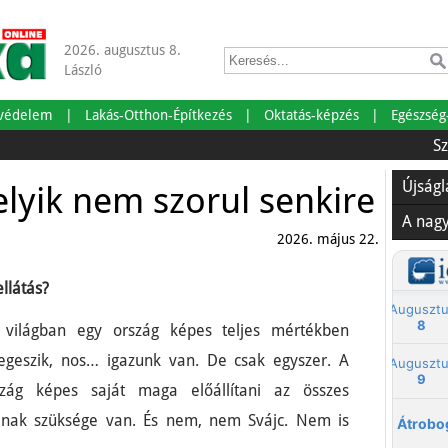
2026. augusztus 8.
László
tvédelem
Lakás-Otthon-Építkezés
Oktatás-képzés
Egészség
Szabads
Újság
lyik nem szorul senkire
A nag
2026. május 22.
llátás?
 világban egy ország képes teljes mértékben
geszik, nos… igazunk van. De csak egyszer. A
szág képes saját maga előállítani az összes
gának szüksége van. És nem, nem Svájc. Nem is