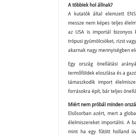
A többiek hol állnak?
A kutatók által elemzett ENS
messze nem képes teljes élelmi
az USA is importál bizonyos k
trópusi gyümölcsöket, rizst va
akarnak nagy mennyiségben előá
Egy ország önellátási arány
termőföldek eloszlása és a gazd
támaszkodik import élelmisze
forrásokra épít, bár teljes önell
Miért nem próbál minden ország
Elsősorban azért, mert a glob
élelmiszereket importálni. A b
mint ha egy fűtött holland ü