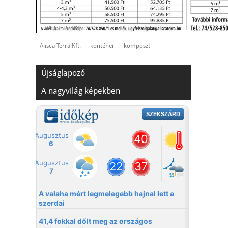
Alisca Terra Kft.
konténer
komposzt
Újságlapozó
A nagyvilág képekben