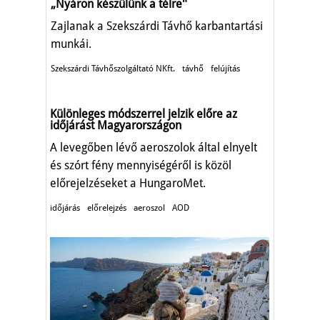
„Nyáron készülünk a télreʺ
Zajlanak a Szekszárdi Távhő karbantartási
munkái.
Szekszárdi Távhőszolgáltató NKft.
távhő
felújítás
Különleges módszerrel jelzik előre az
időjárást Magyarországon
A levegőben lévő aeroszolok által elnyelt
és szórt fény mennyiségéről is közöl
előrejelzéseket a HungaroMet.
időjárás
előrelejzés
aeroszol
AOD