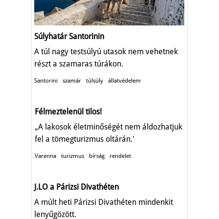
Súlyhatár Santorinin
A túl nagy testsúlyú utasok nem vehetnek
részt a szamaras túrákon.
Santorini
szamár
túlsúly
állatvédelem
Félmeztelenül tilos!
„A lakosok életminőségét nem áldozhatjuk
fel a tömegturizmus oltárán.'
Varenna
turizmus
bírság
rendelet
J.LO a Párizsi Divathéten
A múlt heti Párizsi Divathéten mindenkit
lenyűgözött.