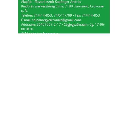
Alapító - főszerkesztő: Kapfinger András
Kiadó és szerkesztőség címe: 7100 Szekszárd, Csokonai
u. 3.
Telefon: 74/414-853, 74/511-709
⋅
Fax: 74/414-853
E-mail:
tolnamegyeikronika@gmail.com
Adószám: 26457567-2-17
⋅
Cégjegyzékszám: Cg. 17-06-
001816
© Minden jog fenntartva.