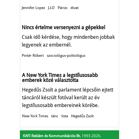
Jennifer Lopez
J.LO
Párizs
divat
Nincs értelme versenyezni a gépekkel
Csak idő kérdése, hogy mindenben jobbak
legyenek az embernél.
Pintér Róbert
szociológus-politológus
A New York Times a legstílusosabb
emberek közé választotta
Hegedűs Zsolt a parlament lépcsőin ejtett
táncáról készült fotóval került az év
legstílusosabb embereinek körébe.
New York Times
tánc
lista
Hegedűs Zsolt
KAFI Reklám és Kommunikációs Bt.
1993-2026.