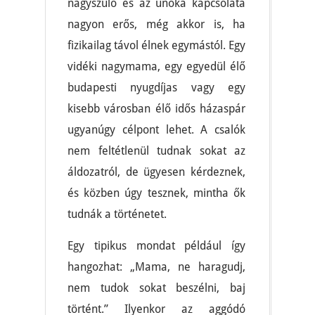
nagyszülő és az unoka kapcsolata
nagyon erős, még akkor is, ha
fizikailag távol élnek egymástól. Egy
vidéki nagymama, egy egyedül élő
budapesti nyugdíjas vagy egy
kisebb városban élő idős házaspár
ugyanúgy célpont lehet. A csalók
nem feltétlenül tudnak sokat az
áldozatról, de ügyesen kérdeznek,
és közben úgy tesznek, mintha ők
tudnák a történetet.
Egy tipikus mondat például így
hangozhat: „Mama, ne haragudj,
nem tudok sokat beszélni, baj
történt.” Ilyenkor az aggódó