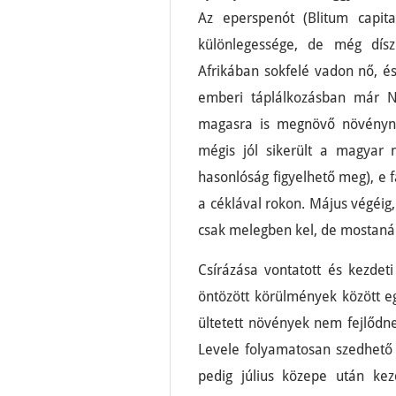
Az eperspenót (Blitum capi
különlegessége, de még dís
Afrikában sokfelé vadon nő, és
emberi táplálkozásban már N
magasra is megnövő növényn
mégis jól sikerült a magyar 
hasonlóság figyelhető meg), e fa
a céklával rokon. Május végéig,
csak melegben kel, de mostanáb
Csírázása vontatott és kezdet
öntözött körülmények között eg
ültetett növények nem fejlődne
Levele folyamatosan szedhető 
pedig július közepe után ke