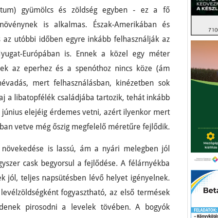
tatum) gyümölcs és zöldség egyben - ez a fő
znövénynek is alkalmas. Észak-Amerikában és
 az utóbbi időben egyre inkább felhasználják az
yugat-Európában is. Ennek a közel egy méter
ek az eperhez és a spenóthoz nincs köze (ám
névadás, mert felhasználásban, kinézetben sok
j a libatopfélék családjába tartozik, tehát inkább
 június elejéig érdemes vetni, azért ilyenkor mert
an vetve még őszig megfelelő méretűre fejlődik.
i növekedése is lassú, ám a nyári melegben jól
yszer cask begyorsul a fejlődése. A félárnyékba
k jól, teljes napsütésben lévő helyet igényelnek.
levélzöldségként fogyasztható, az első termések
zdenek pirosodni a levelek tövében. A bogyók