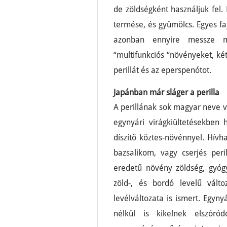
de zöldségként használjuk fel.
termése, és gyümölcs. Egyes fa
azonban ennyire messze me
“multifunkciós “növényeket, ké
perillát és az eperspenótot.
Japánban már sláger a perilla
A perillának sok magyar neve 
egynyári virágkiültetésekben h
díszítő köztes-növénnyel. Hívh
bazsalikom, vagy cserjés peril
eredetű növény zöldség, gyó
zöld-, és bordó levelű válto
levélváltozata is ismert. Egyn
nélkül is kikelnek elszóró