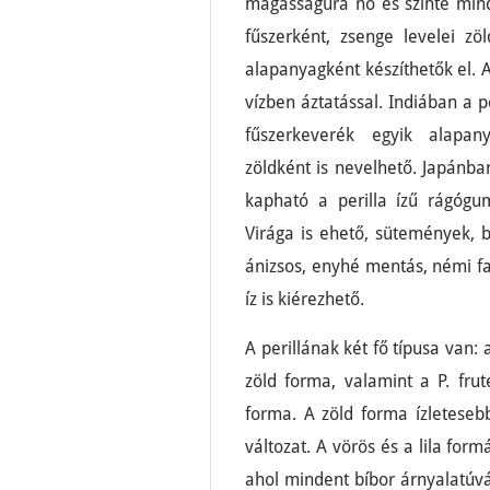
magasságúra nő és szinte minde
fűszerként, zsenge levelei zöl
alapanyagként készíthetők el. A
vízben áztatással. Indiában a p
fűszerkeverék egyik alapany
zöldként is nevelhető. Japánba
kapható a perilla ízű rágógumi
Virága is ehető, sütemények, bó
ánizsos, enyhé mentás, némi fa
íz is kiérezhető.
A perillának két fő típusa van: 
zöld forma, valamint a P. frut
forma. A zöld forma ízleteseb
változat. A vörös és a lila fo
ahol mindent bíbor árnyalatúvá 