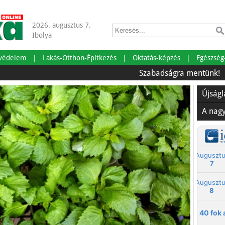
2026. augusztus 7.
Ibolya
tvédelem
Lakás-Otthon-Építkezés
Oktatás-képzés
Egészség
Szabadságra mentünk!
Önr
Újság
A nag