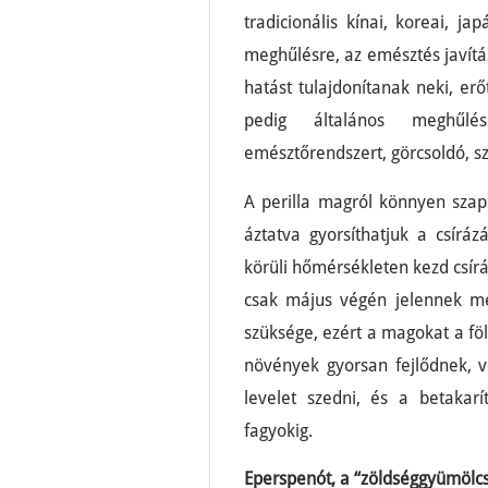
tradicionális kínai, koreai, ja
meghűlésre, az emésztés javítá
hatást tulajdonítanak neki, erőt
pedig általános meghűlé
emésztőrendszert, görcsoldó, sz
A perilla magról könnyen szapo
áztatva gyorsíthatjuk a csírá
körüli hőmérsékleten kezd csírá
csak május végén jelennek me
szüksége, ezért a magokat a fö
növények gyorsan fejlődnek, v
levelet szedni, és a betakar
fagyokig.
Eperspenót, a “zöldséggyümölc