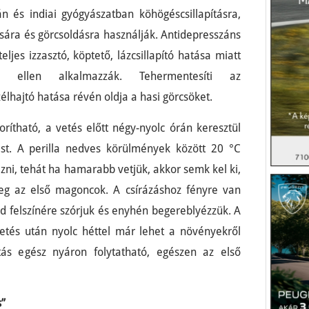
pán és indiai gyógyászatban köhögéscsillapításra,
sára és görcsoldásra használják. Antidepresszáns
eljes izzasztó, köptető, lázcsillapító hatása miatt
s ellen alkalmazzák. Tehermentesíti az
élhajtó hatása révén oldja a hasi görcsöket.
rítható, a vetés előtt négy-nyolc órán keresztül
zást. A perilla nedves körülmények között 20 °C
zni, tehát ha hamarabb vetjük, akkor semk kel ki,
g az első magoncok. A csírázáshoz fényre van
ld felszínére szórjuk és enyhén begereblyézzük. A
etés után nyolc héttel már lehet a növényekről
ítás egész nyáron folytatható, egészen az első
s”