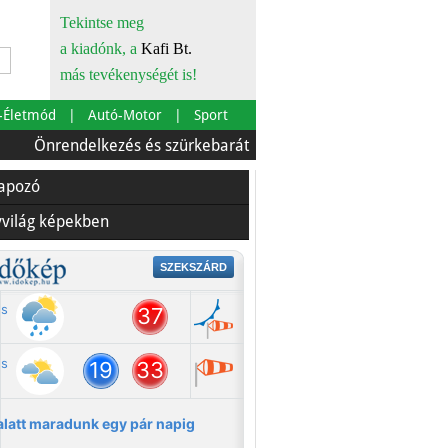
Tekintse meg
a kiadónk, a
Kafi Bt.
más tevékenységét is!
-Életmód
Autó-Motor
Sport
endelkezés és szürkebarát
Európára is szabták
Az ét
lapozó
yvilág képekben