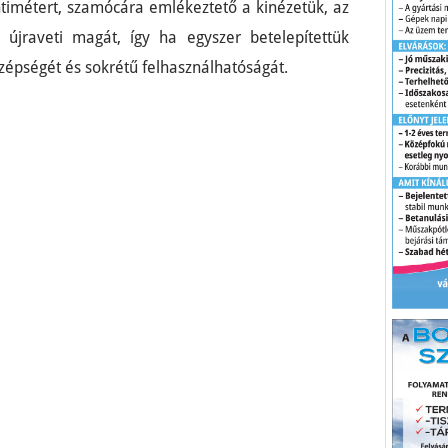
timétert, szamócára emlékeztető a kinézetük, az
 újraveti magát, így ha egyszer betelepítettük
zépségét és sokrétű felhasználhatóságát.