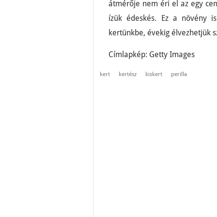
átmérője nem éri el az egy cen
ízük édeskés. Ez a növény is
kertünkbe, évekig élvezhetjük s
Címlapkép: Getty Images
kert
kertész
kiskert
perilla