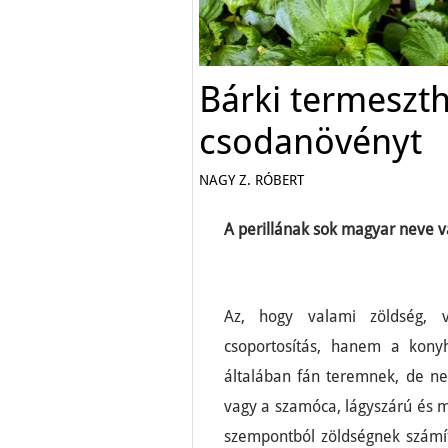
Bárki termeszth
csodanövényt
NAGY Z. RÓBERT
A perillának sok magyar neve 
Az, hogy valami zöldség,
csoportosítás, hanem a konyh
általában fán teremnek, de ne
vagy a szamóca, lágyszárú és m
szempontból zöldségnek számít