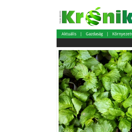
Aktuális
Gazdaság
Környeze