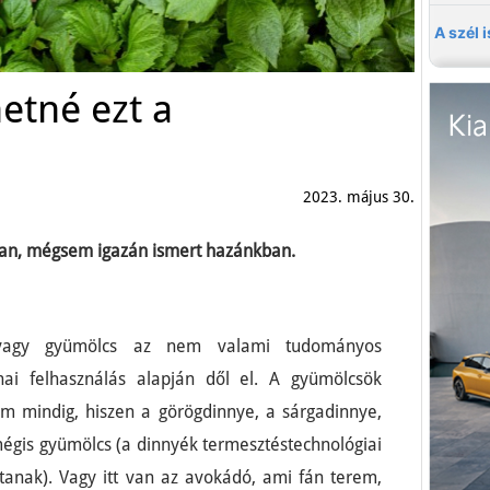
etné ezt a
2023. május 30.
van, mégsem igazán ismert hazánkban.
 vagy gyümölcs az nem valami tudományos
ai felhasználás alapján dől el. A gyümölcsök
m mindig, hiszen a görögdinnye, a sárgadinnye,
égis gyümölcs (a dinnyék termesztéstechnológiai
anak). Vagy itt van az avokádó, ami fán terem,