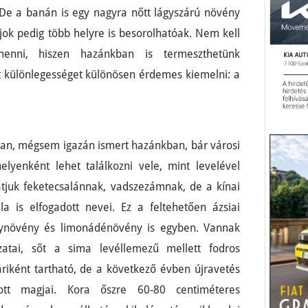
 De a banán is egy nagyra nőtt lágyszárú növény
jok pedig több helyre is besorolhatóak. Nem kell
nni, hiszen hazánkban is termeszthetünk
t különlegességet különösen érdemes kiemelni: a
van, mégsem igazán ismert hazánkban, bár városi
elyenként lehet találkozni vele, mint levelével
atjuk feketecsalánnak, vadszezámnak, de a kínai
la is elfogadott nevei. Ez a feltehetően ázsiai
gynövény és limonádénövény is egyben. Vannak
zatai, sőt a sima levéllemezű mellett fodros
yáriként tartható, de a következő évben újravetés
dott magjai. Kora őszre 60-80 centiméteres