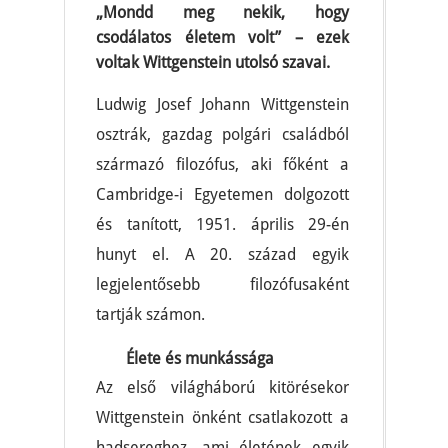
„Mondd meg nekik, hogy
csodálatos életem volt” – ezek
voltak Wittgenstein utolsó szavai.
Ludwig Josef Johann Wittgenstein
osztrák, gazdag polgári családból
származó filozófus, aki főként a
Cambridge-i Egyetemen dolgozott
és tanított, 1951. április 29-én
hunyt el. A 20. század egyik
legjelentősebb filozófusaként
tartják számon.
Élete és munkássága
Az első világháború kitörésekor
Wittgenstein önként csatlakozott a
hadsereghez, ami életének egyik