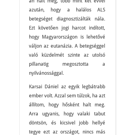
án halt meg, több mint két évvel
azután, hogy a halálos ALS
betegséget diagnosztizálták nála.
Ezt követően jogi harcot indított,
hogy Magyarországon is lehetővé
váljon az eutanázia. A betegséggel
való küzdelmét szinte az utolsó
pillanatig megosztotta a
nyilvánossággal.
Karsai Dániel az egyik legbátrabb
ember volt. Azzal sem túlzok, ha azt
állítom, hogy hősként halt meg.
Arra ugyanis, hogy valaki tabut
döntsön, és kicsivel jobb hellyé
tegye ezt az országot, nincs más