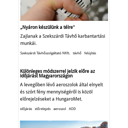
„Nyáron készülünk a télreʺ
Zajlanak a Szekszárdi Távhő karbantartási
munkái.
Szekszárdi Távhőszolgáltató NKft.
távhő
felújítás
Különleges módszerrel jelzik előre az
időjárást Magyarországon
A levegőben lévő aeroszolok által elnyelt
és szórt fény mennyiségéről is közöl
előrejelzéseket a HungaroMet.
időjárás
előrelejzés
aeroszol
AOD