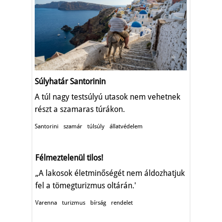
Súlyhatár Santorinin
A túl nagy testsúlyú utasok nem vehetnek
részt a szamaras túrákon.
Santorini
szamár
túlsúly
állatvédelem
Félmeztelenül tilos!
„A lakosok életminőségét nem áldozhatjuk
fel a tömegturizmus oltárán.'
Varenna
turizmus
bírság
rendelet