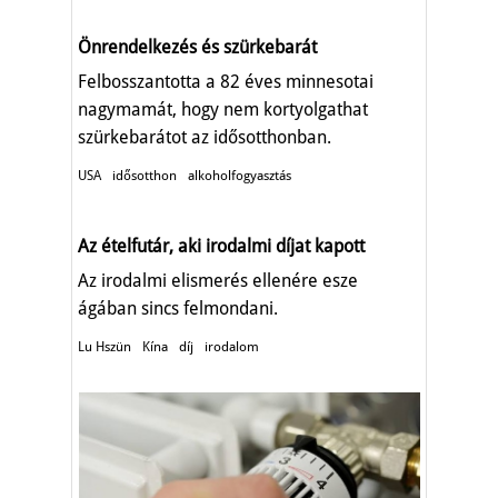
Önrendelkezés és szürkebarát
Felbosszantotta a 82 éves minnesotai
nagymamát, hogy nem kortyolgathat
szürkebarátot az idősotthonban.
USA
idősotthon
alkoholfogyasztás
Az ételfutár, aki irodalmi díjat kapott
Az irodalmi elismerés ellenére esze
ágában sincs felmondani.
Lu Hszün
Kína
díj
irodalom