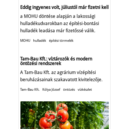
Eddig ingyenes volt, júliustól már fizetni kell
a MOHU döntése alapján a lakossági
hulladékudvarokban az építési-bontási
hulladék leadása már fizetőssé válik.
MOHU
hulladék
építési törmelék
Tam-Bau Kft.: víztározók és modern
öntözési rendszerek
A Tam-Bau Kft. az agrárium vízépítési
beruházásainak szakavatott kivitelezője.
Tam-Bau Kft.
Kólya József
öntözés
vízkészlet