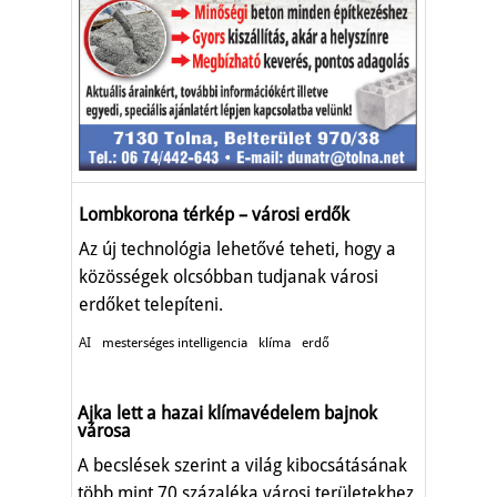
Lombkorona térkép – városi erdők
Az új technológia lehetővé teheti, hogy a
közösségek olcsóbban tudjanak városi
erdőket telepíteni.
AI
mesterséges intelligencia
klíma
erdő
Ajka lett a hazai klímavédelem bajnok
városa
A becslések szerint a világ kibocsátásának
több mint 70 százaléka városi területekhez