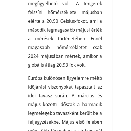
megfigyelhető volt. A tengerek
felszíni hőmérséklete májusban
elérte a 20,90 Celsius-fokot, ami a
második legmagasabb májusi érték
a mérések történetében. Ennél
magasabb hőmérsékletet csak
2024 májusában mértek, amikor a
globális átlag 20,93 fok volt.
Európa különösen figyelemre méltó
időjárási viszonyokat tapasztalt az
idei tavasz során. A március és
május közötti időszak a harmadik
legmelegebb tavaszként került be a
feljegyzésekbe. Május első felében
még több térségben az átlagosnál