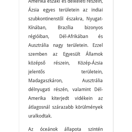
Amerika északi és délkeleti részein,
Ázsia egyes területein az indiai
szubkontinenstől északra, Nyugat-
Kínában, Brazília bizonyos
régióiban, Dél-Afrikában és
Ausztrália nagy területein. Ezzel
szemben az Egyesült Államok
középső részein, Közép-Ázsia
jelentős területein,
Madagaszkáron, Ausztrália
délnyugati részén, valamint Dél-
Amerika kiterjedt vidékein az
átlagosnál szárazabb körülmények
uralkodtak.
Az óceánok állapota szintén