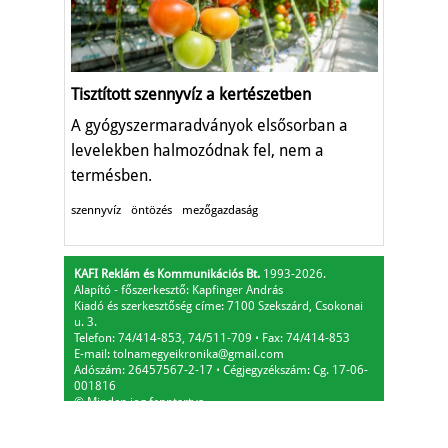
Tisztított szennyvíz a kertészetben
A gyógyszermaradványok elsősorban a
levelekben halmozódnak fel, nem a
termésben.
szennyvíz
öntözés
mezőgazdaság
KAFI Reklám és Kommunikációs Bt.
1993-2026.
Alapító - főszerkesztő: Kapfinger András
Kiadó és szerkesztőség címe: 7100 Szekszárd, Csokonai
u. 3.
Telefon: 74/414-853, 74/511-709
⋅
Fax: 74/414-853
E-mail:
tolnamegyeikronika@gmail.com
Adószám: 26457567-2-17
⋅
Cégjegyzékszám: Cg. 17-06-
001816
© Minden jog fenntartva.