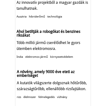
Az innovatív projektből a magyar gazdák is
tanulhatnak.
Ausztria
hibriderőmű
technológia
Ahol betiltják a robogókat és benzines
riksákat
Több millió jármű cserélődhet le gyors
ütemben elektromosra.
India
elektromos jármű
környezetvédelem
A növény, amely 9000 éve eteti az
emberiséget
A kutatók világszerte dolgoznak hőtűrőbb,
szárazságtűrőbb, ellenállóbb rizsfajtákon.
rizs
élelmiszer
felmelegedés
vízhiány