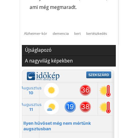
ami még megmaradt.
Alzheimer-kór
demencia
kert
kertészkedés
Újságlapozó
A nagyvilág képekben