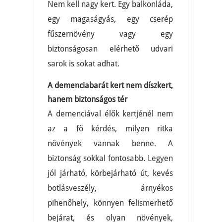
Nem kell nagy kert. Egy balkonláda,
egy magaságyás, egy cserép
fűszernövény vagy egy
biztonságosan elérhető udvari
sarok is sokat adhat.
A demenciabarát kert nem díszkert,
hanem biztonságos tér
A demenciával élők kertjénél nem
az a fő kérdés, milyen ritka
növények vannak benne. A
biztonság sokkal fontosabb. Legyen
jól járható, körbejárható út, kevés
botlásveszély, árnyékos
pihenőhely, könnyen felismerhető
bejárat, és olyan növények,