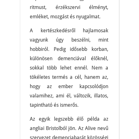
ritmust, érzékszervi élményt,
emléket, mozgást és nyugalmat.
A kertészkedésről hajlamosak
vagyunk úgy beszélni, mint
hobbiról. Pedig idősebb korban,
különösen demenciával élőknél,
sokkal több lehet ennél. Nem a
tökéletes termés a cél, hanem az,
hogy az ember kapcsolódjon
valamihez, ami él, változik, illatos,
tapintható és ismerős.
Az egyik legszebb élő példa az
angliai Bristolból jön. Az Alive nevű
szervezet demenciabarát közösségi