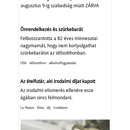
augusztus 9-ig szabadság miatt ZÁRVA
TART.
Önrendelkezés és szürkebarát
Felbosszantotta a 82 éves minnesotai
nagymamát, hogy nem kortyolgathat
szürkebarátot az idősotthonban.
USA
idősotthon
alkoholfogyasztás
Az ételfutár, aki irodalmi díjat kapott
Az irodalmi elismerés ellenére esze
ágában sincs felmondani.
Lu Hszün
Kína
díj
irodalom