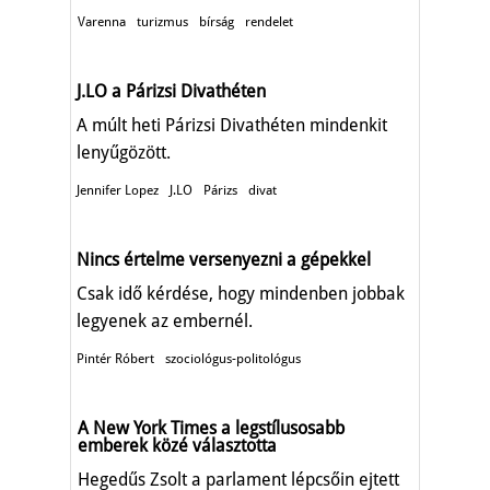
Varenna
turizmus
bírság
rendelet
J.LO a Párizsi Divathéten
A múlt heti Párizsi Divathéten mindenkit
lenyűgözött.
Jennifer Lopez
J.LO
Párizs
divat
Nincs értelme versenyezni a gépekkel
Csak idő kérdése, hogy mindenben jobbak
legyenek az embernél.
Pintér Róbert
szociológus-politológus
A New York Times a legstílusosabb
emberek közé választotta
Hegedűs Zsolt a parlament lépcsőin ejtett