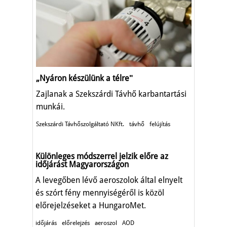
„Nyáron készülünk a télreʺ
Zajlanak a Szekszárdi Távhő karbantartási
munkái.
Szekszárdi Távhőszolgáltató NKft.
távhő
felújítás
Különleges módszerrel jelzik előre az
időjárást Magyarországon
A levegőben lévő aeroszolok által elnyelt
és szórt fény mennyiségéről is közöl
előrejelzéseket a HungaroMet.
időjárás
előrelejzés
aeroszol
AOD