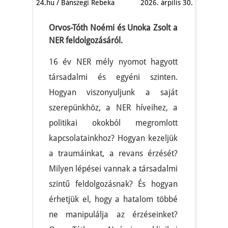
24.hu / Bánszegi Rebeka
2026. árpilis 30.
Orvos-Tóth Noémi és Unoka Zsolt a
NER feldolgozásáról.
16 év NER mély nyomot hagyott
társadalmi és egyéni szinten.
Hogyan viszonyuljunk a saját
szerepünkhöz, a NER híveihez, a
politikai okokból megromlott
kapcsolatainkhoz? Hogyan kezeljük
a traumáinkat, a revans érzését?
Milyen lépései vannak a társadalmi
szintű feldolgozásnak? És hogyan
érhetjük el, hogy a hatalom többé
ne manipulálja az érzéseinket?