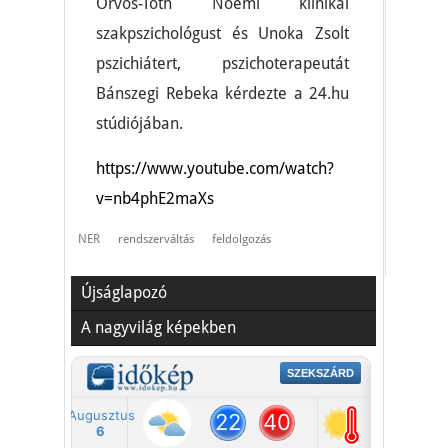
Orvos-Tóth Noémi klinikai
szakpszichológust és Unoka Zsolt
pszichiátert, pszichoterapeutát
Bánszegi Rebeka kérdezte a 24.hu
stúdiójában.
https://www.youtube.com/watch?
v=nb4phE2maXs
NER
rendszerváltás
feldolgozás
Újságlapozó
A nagyvilág képekben