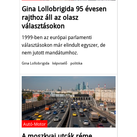
Gina Lollobrigida 95 évesen
rajthoz áll az olasz
választásokon
1999-ben az európai parlamenti
választásokon már elindult egyszer, de
nem jutott mandátumhoz.
Gina Lollobrigida
képviselő
politika
Autó-Motor
A moszkvai utcák réme