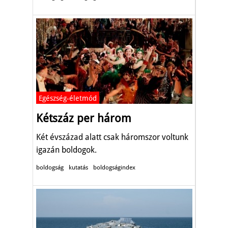
Egészség-életmód
Kétszáz per három
Két évszázad alatt csak háromszor voltunk
igazán boldogok.
boldogság
kutatás
boldogságindex