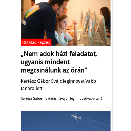
Oktatás-képzés
„Nem adok házi feladatot,
ugyanis mindent
megcsinálunk az órán”
Kertész Gábor Svájc leginnovatívabb
tanára lett.
Kertész Gábor
oktatás
Svájc
leginnovatívabb tanár