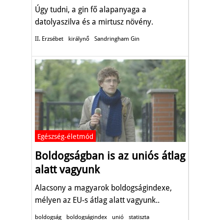
Úgy tudni, a gin fő alapanyaga a
datolyaszilva és a mirtusz növény.
II. Erzsébet
királynő
Sandringham Gin
Egészség-életmód
Boldogságban is az uniós átlag
alatt vagyunk
Alacsony a magyarok boldogságindexe,
mélyen az EU-s átlag alatt vagyunk..
boldogság
boldogságindex
unió
statiszta