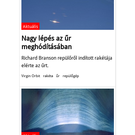
Aktuális
Nagy lépés az űr
meghódításában
Richard Branson repülőről indított rakétája
elérte az űrt.
Virgin Orbit
rakéta
űr
repülőgép