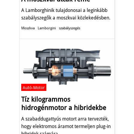
A Lamborghinik tulajdonosai a leginkább
szabályszegők a moszkvai közlekedésben.
Moszkva
Lamborgini
szabályszegés
Autó-Motor
Tíz kilogrammos
hidrogénmotor a hibridekbe
A szabaddugattyús motort arra tervezték,
hogy elektromos áramot termeljen plug-in
hibridek számára.