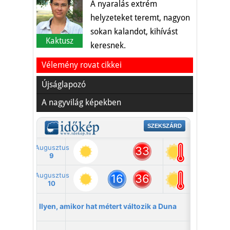
A nyaralás extrém
helyzeteket teremt, nagyon
sokan kalandot, kihívást
Kaktusz
keresnek.
Vélemény rovat cikkei
Újságlapozó
A nagyvilág képekben