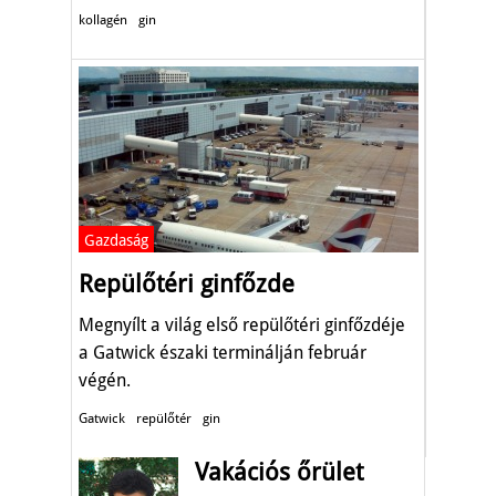
kollagén
gin
Gazdaság
Repülőtéri ginfőzde
Megnyílt a világ első repülőtéri ginfőzdéje
a Gatwick északi terminálján február
végén.
Gatwick
repülőtér
gin
Vakációs őrület