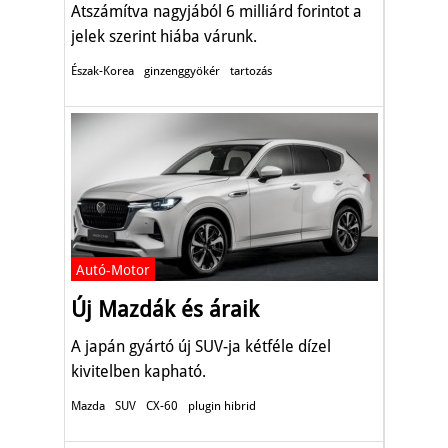
Atszámítva nagyjából 6 milliárd forintot a
jelek szerint hiába várunk.
Észak-Korea
ginzenggyökér
tartozás
Autó-Motor
Új Mazdák és áraik
A japán gyártó új SUV-ja kétféle dízel
kivitelben kapható.
Mazda
SUV
CX-60
plugin hibrid