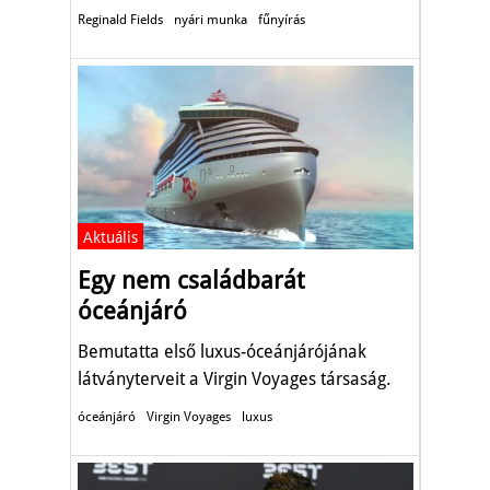
Reginald Fields
nyári munka
fűnyírás
Aktuális
Egy nem családbarát
óceánjáró
Bemutatta első luxus-óceánjárójának
látványterveit a Virgin Voyages társaság.
óceánjáró
Virgin Voyages
luxus