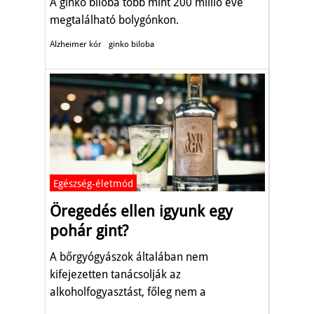
A ginko biloba több mint 200 millió éve
megtalálható bolygónkon.
Alzheimer kór
ginko biloba
Egészség-életmód
Öregedés ellen igyunk egy
pohár gint?
A bőrgyógyászok általában nem
kifejezetten tanácsolják az
alkoholfogyasztást, főleg nem a
röviditalokét.