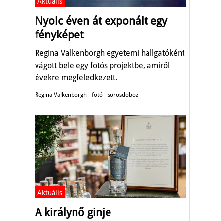
Aktuális
Nyolc éven át exponált egy
fényképet
Regina Valkenborgh egyetemi hallgatóként
vágott bele egy fotós projektbe, amiről
évekre megfeledkezett.
Regina Valkenborgh
fotó
sörösdoboz
Aktuális
A királynő ginje