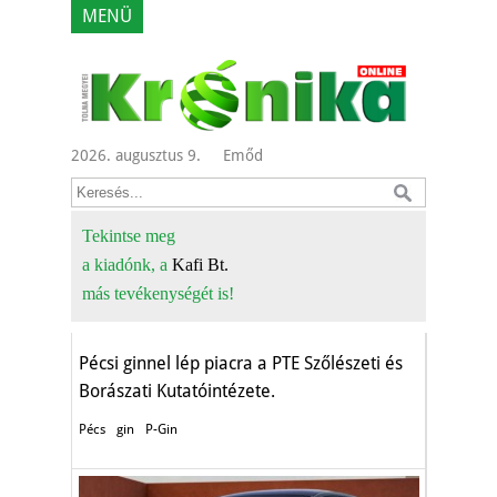
MENÜ
2026. augusztus 9.
Emőd
Tekintse meg
a kiadónk, a
Kafi Bt.
Ízig-vérig pécsi gin
más tevékenységét is!
Gazdaság
Pécsi ginnel lép piacra a PTE Szőlészeti és
Borászati Kutatóintézete.
Pécs
gin
P-Gin