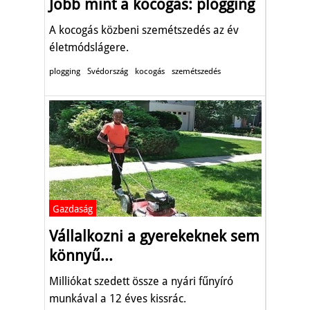
Jobb mint a kocogás: plogging
A kocogás közbeni szemétszedés az év
életmódslágere.
plogging
Svédország
kocogás
szemétszedés
Gazdaság
Vállalkozni a gyerekeknek sem
könnyű...
Milliókat szedett össze a nyári fűnyíró
munkával a 12 éves kissrác.