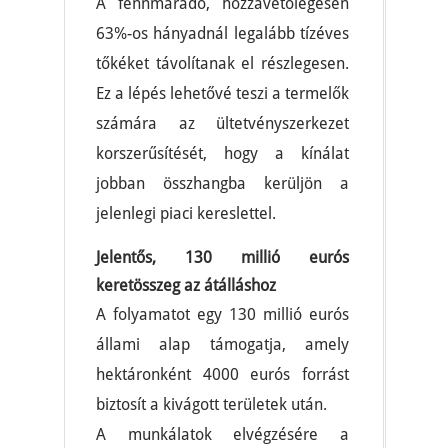
A fennmaradó, hozzávetőlegesen
63%-os hányadnál legalább tízéves
tőkéket távolítanak el részlegesen.
Ez a lépés lehetővé teszi a termelők
számára az ültetvényszerkezet
korszerűsítését, hogy a kínálat
jobban összhangba kerüljön a
jelenlegi piaci kereslettel.
Jelentős, 130 millió eurós
keretösszeg az átálláshoz
A folyamatot egy 130 millió eurós
állami alap támogatja, amely
hektáronként 4000 eurós forrást
biztosít a kivágott területek után.
A munkálatok elvégzésére a