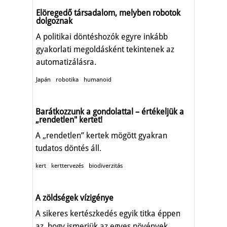
Elöregedő társadalom, melyben robotok
dolgoznak
A politikai döntéshozók egyre inkább
gyakorlati megoldásként tekintenek az
automatizálásra.
Japán
robotika
humanoid
Barátkozzunk a gondolattal – értékeljük a
„rendetlen" kertet!
A „rendetlen” kertek mögött gyakran
tudatos döntés áll.
kert
kerttervezés
biodiverzitás
A zöldségek vízigénye
A sikeres kertészkedés egyik titka éppen
az, hogy ismerjük az egyes növények