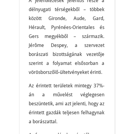
A jelentkezések jelentős része a
délnyugati térségekből – többek
között Gironde, Aude, Gard,
Hérault, Pyrénées-Orientales és
Gers megyékből – származik.
Jérôme Despey, a szervezet
borászati bizottságának vezetője
szerint a folyamat elsősorban a
vörösborszőlő-ültetvényeket érinti.
Az érintett területek mintegy 37%-
án a művelést véglegesen
beszüntetik, ami azt jelenti, hogy az
érintett gazdák teljesen felhagynak
a borászattal.