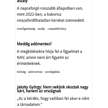
aszály
A napraforgó rosszabb állapotban van,
mint 2022-ben, a kukorica
visszafordíthatatlan károkat szenvedett.
mezőgazdaság
aszály
csapadékhiány
Meddig adómentes?
A megkötésekre hívja fel a figyelmet a
NAV, amire nem árt figyelni az
érintetteknek.
költség
adómentes
vendéglátás
Jaksity György: Nem nekünk okoztak nagy
kárt, hanem az országnak
„Az a kérdés, hogy valóban fel akar-e nőni
a társadalom.”