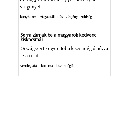
vízigényét.
konyhakert
vízgazdálkodás
vízigény
zöldség
Sorra zárnak be a magyarok kedvenc
kiskocsmái
Országszerte egyre több kisvendéglő húzza
le a rolót.
vendéglátás
kocsma
kisvendéglő
KAFI Reklám és Kommunikációs Bt.
1993-2026.
Alapító - főszerkesztő: Kapfinger András
Kiadó és szerkesztőség címe: 7100 Szekszárd, Csokonai
u. 3.
Telefon: 74/414-853, 74/511-709
⋅
Fax: 74/414-853
E-mail:
tolnamegyeikronika@gmail.com
Adószám: 26457567-2-17
⋅
Cégjegyzékszám: Cg. 17-06-
001816
© Minden jog fenntartva.