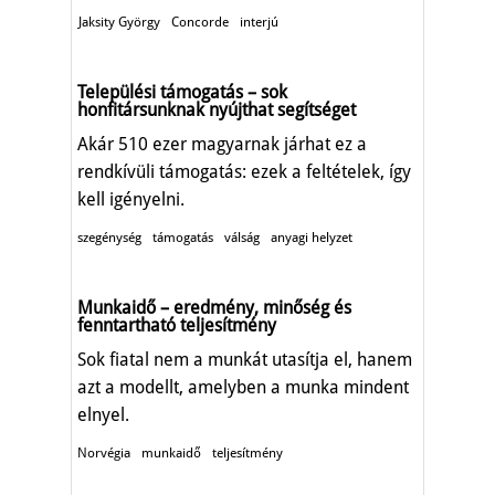
Jaksity György
Concorde
interjú
Települési támogatás – sok
honfitársunknak nyújthat segítséget
Akár 510 ezer magyarnak járhat ez a
rendkívüli támogatás: ezek a feltételek, így
kell igényelni.
szegénység
támogatás
válság
anyagi helyzet
Munkaidő – eredmény, minőség és
fenntartható teljesítmény
Sok fiatal nem a munkát utasítja el, hanem
azt a modellt, amelyben a munka mindent
elnyel.
Norvégia
munkaidő
teljesítmény