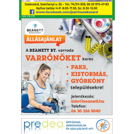
Telefon: 74/414-853, 74/511-709
⋅
Fax: 74/414-853
E-mail:
tolnamegyeikronika@gmail.com
Adószám: 26457567-2-17
⋅
Cégjegyzékszám: Cg. 17-06-
001816
© Minden jog fenntartva.