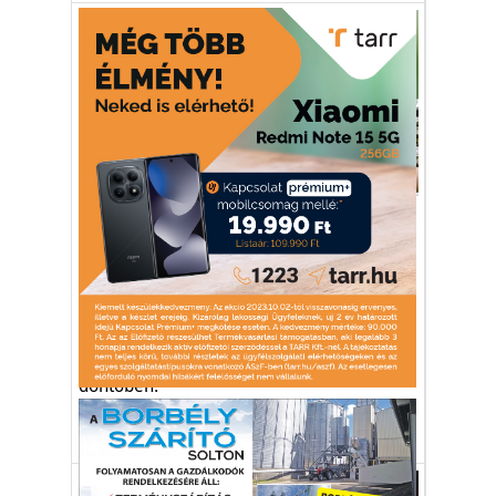
Sport
Miért nem állt ki a magyar
sportlövő válogatott a
világkupa döntőben?
Magyarország helyett így az Egyesült
Államok lőhet majd a péntekre eltolt
döntőben.
sportlövészet
válogatott
vita
döntő