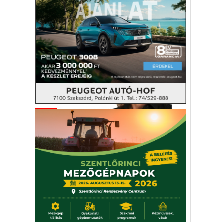
futball
foci
Afganisztán
női válogatott
Sport
Az Érd csapata után az
amerikai női kézilabda-
válogatottat irányítja Szabó
Edina
Szabó játékosként 1986 és 1989 között 65
mérkőzésen 112 gólt szerzett a magyar
válogatottban.