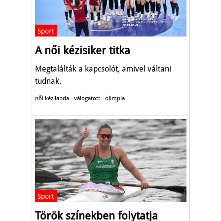
Sport
A női kézisiker titka
Megtalálták a kapcsolót, amivel váltani
tudnak.
női kézilabda
válogatott
olimpia
Sport
Török színekben folytatja