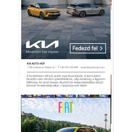
Sport
Nem engedték be a nőket a
stadionba
A FIFA fontosnak tartja az egyenjogúságot
a labdarúgásban, Irán viszont negyven évig
nagyon messze volt ettől.
foci
FIFA
Katar
iráni válogatott
Sport