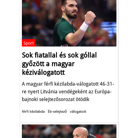
Sport
Sok fiatallal és sok góllal
győzött a magyar
kéziválogatott
A magyar férfi kézilabda-válogatott 46-31-
re nyert Litvánia vendégeként az Európa-
bajnoki selejtezősorozat ötödik
fordulójában.
férfi kézilabda
Eb-selejtező
válogatott