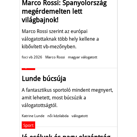
Marco Rossi: Spanyolország
megérdemelten lett
világbajnok!
Marco Rossi szerint az európai
válogatottaknak több hely kellene a
kibővített vb-mezőnyben.
foci vb 2026
Marco Rossi
magyar válogatott
Sport
Lunde búcsúja
A fantasztikus sportoló mindent megnyert,
amit lehetett, most búcsúzik a
válogatottságtól.
Katrine Lunde
női kézilabda
válogatott
Sport