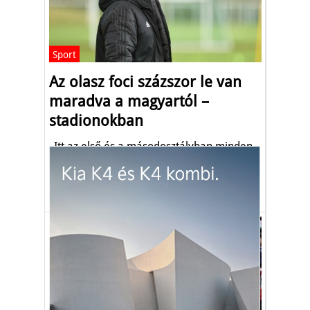
Sport
Az olasz foci százszor le van
maradva a magyartól –
stadionokban
„Itt az első és a másodosztályban minden
klubnak van saját stadionja."
Marco Rossi
foci
futball
válogatott