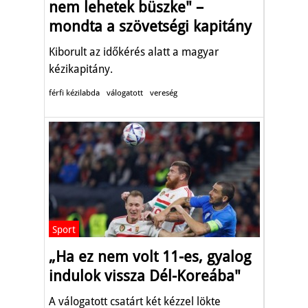
nem lehetek büszke" –
mondta a szövetségi kapitány
Kiborult az időkérés alatt a magyar
kézikapitány.
férfi kézilabda
válogatott
vereség
Sport
„Ha ez nem volt 11-es, gyalog
indulok vissza Dél-Koreába"
A válogatott csatárt két kézzel lökte