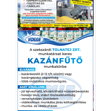
Sport
Szintet ugrott a VB-n a férfi
kéziválogatott
Ki a kéziválogatott legnagyobb értéke, és
merre tart a csapat?
férfi kézilabda
válogatott
VB