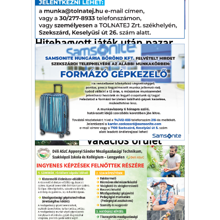
Sport
Hitehagyott játék után pazar
győzelem
Teljesen másik arcát mutatta második
Európa-bajnoki mérkőzésén női kézilabda
válogatottunk.
női kézilabda
válogatott
Horvátország
Vakációs őrület
A nyaralás extrém
helyzeteket teremt, nagyon
sokan kalandot, kihívást
Kaktusz
keresnek.
Vélemény rovat cikkei