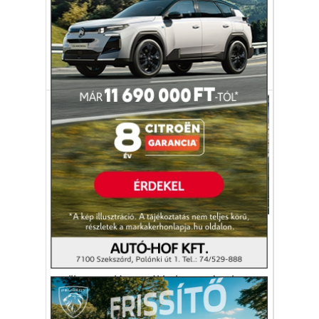
A magyar válogatott szerda este 2-1-re
legyőzte Andorrát a világbajnoki selejtezők
6. fordulójában.
foci
futball
Marco Rossi
válogatott
Sport
A női futballválogatott is
elmenekült Afganisztánból
A nők sportolása a tálibok eszméivel
szembeni politikai dacnak egyfajta
megnyilvánulása.