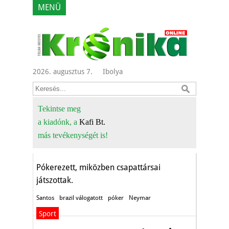
MENÜ
2026. augusztus 7.
Ibolya
Neymar újabb
Tekintse meg
a kiadónk, a
Kafi Bt.
balhéja
más tevékenységét is!
Sport
Pókerezett, miközben csapattársai
játszottak.
Santos
brazil válogatott
póker
Neymar
Sport