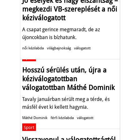
Jó esélyek és nagy elszántság –
megkezdi VB-szereplését a női
kéziválogatott
A csapat gerince megmaradt, de az
újoncokban is bízhatunk.
női kézilabda
világbajnokság
válogatott
Sport
Hosszú sérülés után, újra a
kéziválogatottban
válogatottban Máthé Dominik
Tavaly januárban sérült meg a térde, és
másfél évet ki kellett hagynia.
Máthé Dominik
férfi kézilabda
válogatott
Sport
Visszavonul a válogatottságtól