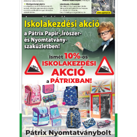
Újságlapozó
A nagyvilág képekben
KAFI Reklám és Kommunikációs Bt.
1993-2026.
Alapító - főszerkesztő: Kapfinger András
Kiadó és szerkesztőség címe: 7100 Szekszárd, Csokonai
u. 3.