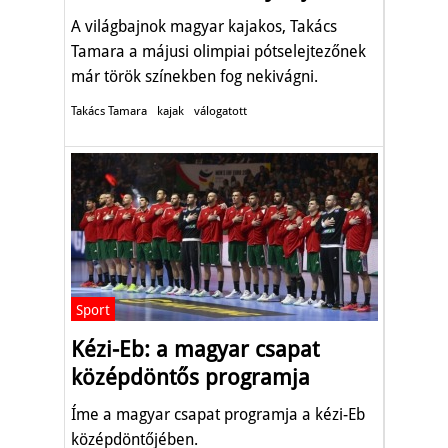
A világbajnok magyar kajakos, Takács
Tamara a májusi olimpiai pótselejtezőnek
már török színekben fog nekivágni.
Takács Tamara
kajak
válogatott
Sport
Kézi-Eb: a magyar csapat
középdöntős programja
Íme a magyar csapat programja a kézi-Eb
középdöntőjében.