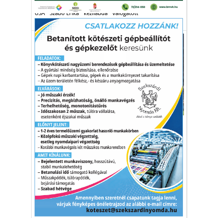
USA
Szabó Erika
kézilabda
válogatott
Sport
„Le a kalappal a magyarok
előtt"
A román sportsajtó szerint a magyar
válogatott okozta az Eb egyik legnagyobb
meglepetését.
Románia
magyar válogatott
foci EB