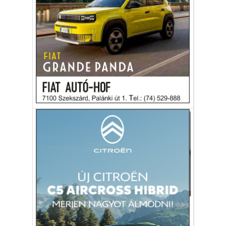
Szőrén szálán eltűnt a nem
létező Srí Lanka-i kézilabda-
válogatott
A páratlan történet annyira filmre
kívánkozott, hogy négy évvel később oda is
került.
Srí Lanka
kézilabda-válogatott
eltűnés
Sport
Szégyen és csalódás