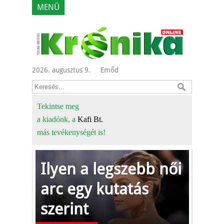
MENÜ
2026. augusztus 9.
Emőd
Tekintse meg
a kiadónk, a
Kafi Bt.
más tevékenységét is!
Ilyen a legszebb női
arc egy kutatás
szerint