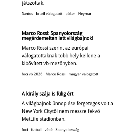
játszottak.
Santos
brazil válogatott
póker
Neymar
Marco Rossi: Spanyolország
megérdemelten lett világbajnok!
Marco Rossi szerint az európai
válogatottaknak több hely kellene a
kibővített vb-mezőnyben.
foci vb 2026
Marco Rossi
magyar válogatott
A király szája is fülig ért
A világbajnok ünneplése fergeteges volt a
New York Citytől nem messze fekvő
MetLife stadionban.
foci
futball
vébé
Spanyolország