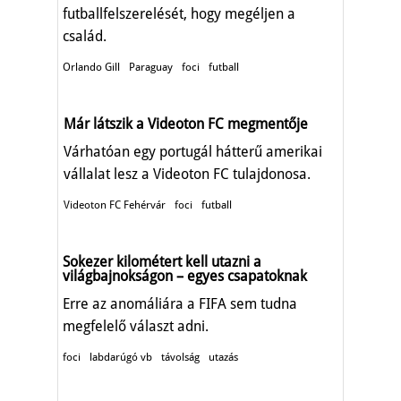
futballfelszerelését, hogy megéljen a
család.
Orlando Gill
Paraguay
foci
futball
Már látszik a Videoton FC megmentője
Várhatóan egy portugál hátterű amerikai
vállalat lesz a Videoton FC tulajdonosa.
Videoton FC Fehérvár
foci
futball
Sokezer kilométert kell utazni a
világbajnokságon – egyes csapatoknak
Erre az anomáliára a FIFA sem tudna
megfelelő választ adni.
foci
labdarúgó vb
távolság
utazás