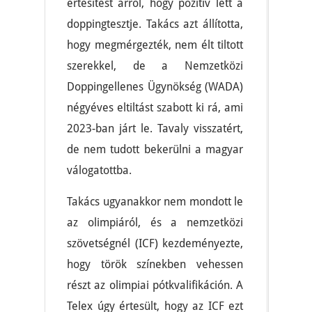
értesítést arról, hogy pozitív lett a
doppingtesztje. Takács azt állította,
hogy megmérgezték, nem élt tiltott
szerekkel, de a Nemzetközi
Doppingellenes Ügynökség (WADA)
négyéves eltiltást szabott ki rá, ami
2023-ban járt le. Tavaly visszatért,
de nem tudott bekerülni a magyar
válogatottba.
Takács ugyanakkor nem mondott le
az olimpiáról, és a nemzetközi
szövetségnél (ICF) kezdeményezte,
hogy török színekben vehessen
részt az olimpiai pótkvalifikáción. A
Telex úgy értesült, hogy az ICF ezt