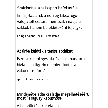
Sztárfocista a sakksport befektetője
Erling Haaland, a norvég labdarúgó
válogatott csatára, nemcsak imádja a
sakkot, hanem befektetőként is jegyzi.
Erling Haaland
sakk
befektetés
Az űrbe küldték a teniszlabdákat
Ezzel a különleges akcióval a Lexus arra
hívta fel a figyelmet, miért fontos a
vákuumos tárolás.
sport
tenisz
Lexus
űr
Mindenét eladta családja megélhetéséért,
most Paraguay kapushőse
A fia születésekor eladta