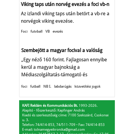
Viking taps után norvég evezés a foci vb-n
Az izlandi viking taps után betört a vb-re a
norvégok viking evezése.
Foci
futvball
VB
evezés
Szembejött a magyar focival a valóság
„Egy néző 160 forint. Fajlagosan ennyibe
kerül a magyar bajnokság a
Médiaszolgáltatás-támogató és
Vagyonkezelő Alapnak."
foci
futball
NB I.
labdarúgás
közvetítési jogok
KAFI Reklám és Kommunikációs Bt.
1993-2026.
Alapító - főszerkesztő: Kapfinger András
Kiadó és szerkesztőség címe: 7100 Szekszárd, Csokonai
u. 3.
Telefon: 74/414-853, 74/511-709
⋅
Fax: 74/414-853
E-mail:
tolnamegyeikronika@gmail.com