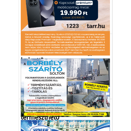
agráriumban is egy egyszázalékos gazdag
elit.
agrár
mezőgazdaság
vállalkozás
Gazdaság
A jövő növénytermesztése –
emberi vizelet a műtrágyázás
helyett?
Egy új kutatás rávilágít az emberi vizelet
újrahasznosításában rejlő lehetőségekre.
talaj
mezőgazdaság
műtrágya
Gazdaság
Nálunk is kapható és
termeszthető
A vadcitrom vagy télálló citrom (Poncirus