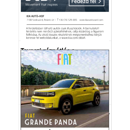
A levélen keresztüli tápanyag-adagolás,
azaz lombtrágyázás régen alkalmazott
tápanyag-ellátási módszer a
növénytermesztésben.
mezőgazdaság
lombtrágyázás
tápanyaghiány
Gazdaság
Tavaszi rézpótlás a
gabonákban
A réz pótlását célszerű már kora tavasszal,
a bokrosodás előrehaladása előtt vagy
annak végéig elvégezni.
FitoHorm Kft.
növényvédelem
mezőgazdaság
Gazdaság
A 15 éves agrárvállalkozó nagy
ötlete: „Szedd magad„