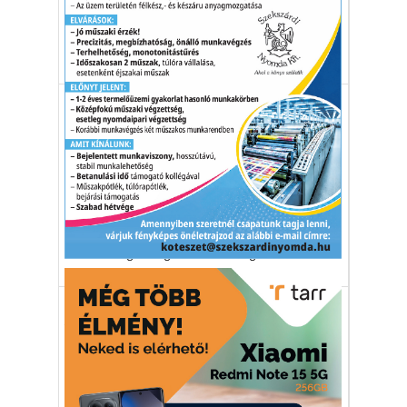
éghajlatváltozás miatt.
mezőgazdaság
aszály
vízhiány
hőség
Környezetvédelem
Fenntartható mezőgazdaság: a
földek egy részét
„visszavadítják"
Dánia átengedi a természetnek a
termőföldjeinek 15 százalékát.
Dánia
mezőgazdaság
fenntarthatóság
Gazdaság
Az egy százaléknyi elit visz
majdnem mindent az
agráriumban
Döbbenetes, de kialakult a magyar