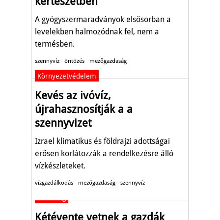
kertészetben
A gyógyszermaradványok elsősorban a
levelekben halmozódnak fel, nem a
termésben.
szennyvíz
öntözés
mezőgazdaság
Környezetvédelem
Kevés az ivóvíz,
újrahasznosítják a a
szennyvizet
Izrael klimatikus és földrajzi adottságai
erősen korlátozzák a rendelkezésre álló
vízkészleteket.
vízgazdálkodás
mezőgazdaság
szennyvíz
Gazdaság
Kétévente vetnek a gazdák