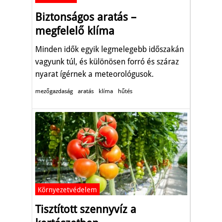
Biztonságos aratás –
megfelelő klíma
Minden idők egyik legmelegebb időszakán
vagyunk túl, és különösen forró és száraz
nyarat ígérnek a meteorológusok.
mezőgazdaság
aratás
klíma
hűtés
Környezetvédelem
Tisztított szennyvíz a