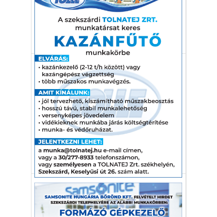
trifoliata) a rutafélék (Rutaceae)
családjának tagja.
vadcitrom
mezőgazdaság
citrusfélé
Gazdaság
Kevés káposzta terem
hazánkban, egyre több az
import
Magyarországon fejes káposztából 11
százalékkal kevesebbet termelt 2023-ban,
mint egy évvel korábban.
káposzta
mezőgazdaság
import
Gazdaság
Kiberbiztonság a
mezőgazdaságban