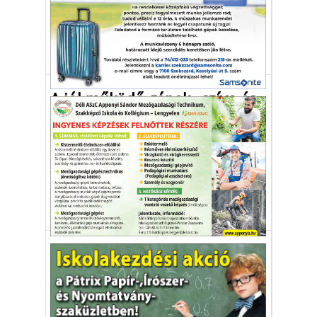
Zsarolóvírus támadás miatt pusztult el egy
tehén és borja Svájcban, kiemelt kép.
mezőgazdaság
kiberbiztonság
zsarolóvírus
Autó-Motor
A jól működő gépek „szíve és
tüdeje”
A mai korszerű erőgépek alapvető
tartozékai a nagyteljesítményű
klímaberendezések.
mezőgazdasági jármű
klíma
karbantartás
Gazdaság
Mi az a fitobányászat?
Így lehet a világ leggyengébb minőségű
földjeit a világ legjövedelmezőbb földjeivé
alakítani.