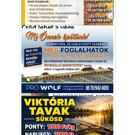
Gazdaság
Csőd lehet a vége
Még az angol király is kiállt azért, hogy
Nagy-Britannia legyen az első európai
állam, ahol betiltják az élőállat-kiszállítást.
agrárium
élő állat
mezőgazdaság
Vakációs őrület
A nyaralás extrém
helyzeteket teremt, nagyon
sokan kalandot, kihívást
Kaktusz
keresnek.
Vélemény rovat cikkei