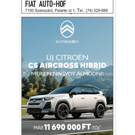
A mindössze 15 éves Carl Comberg
sikertörténetének az Agrarheute nevű
szakoldal járt utána.
Carl Comberg
mezőgazdaság
szedd magad
Gazdaság
Rugalmasabb kárenyhítési
rendszer szüksége – az
aszálytól olcsóbb lesz a
szántó?
Mintegy 400 milliárd forintos klímakár érte
idén a hazai mezőgazdaságot.
növénytermesztés
mezőgazdaság
kárenyhítés
Gazdaság
EU-s pénzeket keresnek
Görögországban – a gazdák