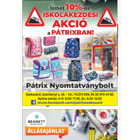
termőföld
mezőgazdaság
fitobányászat
Környezetvédelem
Különleges mezőgazdasági
gépet terveztek az
elsivatagosodás ellen
A gép egyelőre csak koncepció, de
segítséget nyújthat egy jelentős probléma
megoldásában.