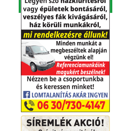
Adószám: 26457567-2-17
⋅
Cégjegyzékszám: Cg. 17-06-
001816
© Minden jog fenntartva.