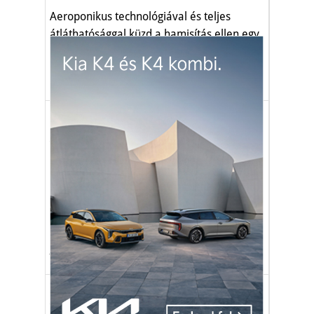
Aeroponikus technológiával és teljes
átláthatósággal küzd a hamisítás ellen egy
újdelhi startup.
mezőgazdaság
agrár
innováció
Autó-Motor
Mikor használható sárga
villogó? Változás jöhet a
Kreszben
Csak olyan sárga villogó használható,
amely rendelkezik megfelelő
típusjóváhagyási jellel.
jármű
közlekedés
KRESZ
mezőgazdaság
Gazdaság
A lombtrágyázás titka