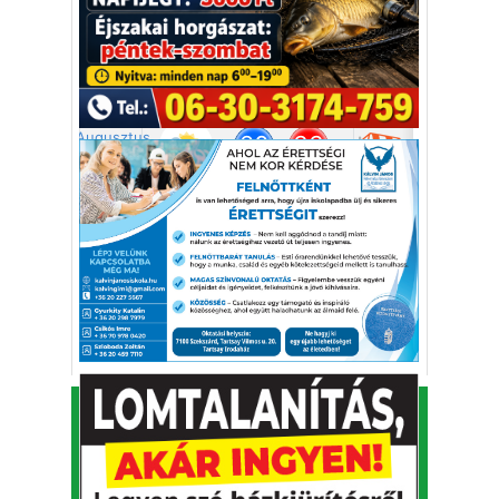
Újságlapozó
A nagyvilág képekben
KAFI Reklám és Kommunikációs Bt.
1993-2026.
Alapító - főszerkesztő: Kapfinger András
Kiadó és szerkesztőség címe: 7100 Szekszárd, Csokonai
u. 3.
Telefon: 74/414-853, 74/511-709
⋅
Fax: 74/414-853
E-mail:
tolnamegyeikronika@gmail.com