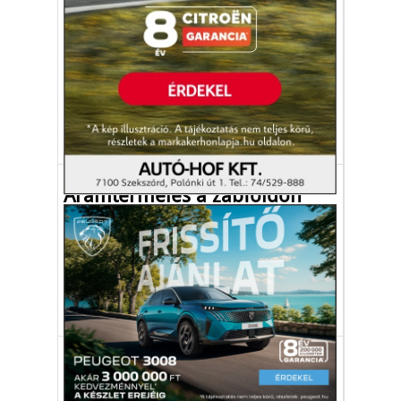
látták a kárát
290 millió eurós agrártámogatást csaltak el
a görög vezetők – több miniszter is
lemondott.
Görögország
mezőgazdaság
támogatás
Gazdaság
Áramtermelés a zabföldön
Mezőgazdasági területekre telepített
napelemrendszerek szolgáltatják a jövő
klímasemleges energiáját.
Ausztria
napelem
mezőgazdaság
Gazdaság
FitoHorm 45 év, a növények
szolgálatában