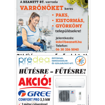
mezőgazdaság
Pulse
elsivatagosodás
Környezetvédelem
Zöldítés a naperőművek körül
A kezdeményezés célja a hasonló
beruházások elfogadottságának javítása és
a biológiai sokféleség előmozdítása.
sövény
napelem
mezőgazdaság
kerítés