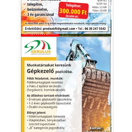
Környezetvédelem
Kéttengelyes napkövető a
gazdálkodók számára
A szerkezetek szélsőséges időjárási
események, például jégeső vagy hosszan
tartó szárazság esetén is hasznosak.
agrofotovoltaikus
mezőgazdaság
napenergia