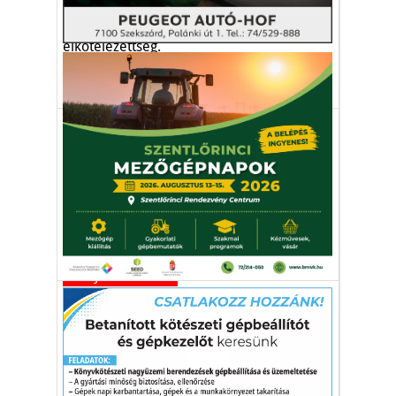
Folyamatos innováció és a termelők iránti
elkötelezettség.
FitoHorm Kft.
növényvédelem
mezőgazdaság
Gazdaság
Hatvannyolcmillió forint
hektáronként
A világ legdrágább termőföldjei
Magyarország közelében vannak.
termőföld
mezőgazdaság
földpiac
Környezetvédelem
Csapadékhiány, sokkoló
adatok és borús kilátások az
agráriumban
Kiszáradt talaj, vízhiány, aszály az