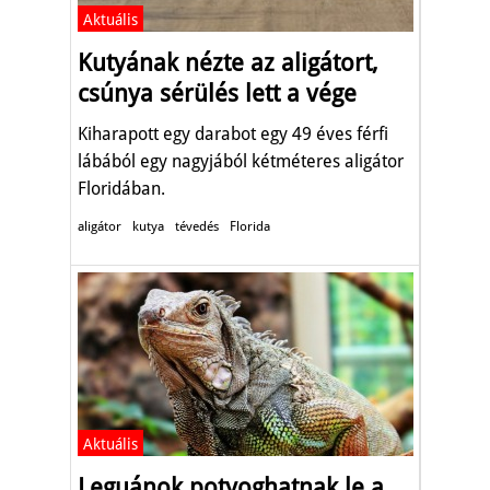
Aktuális
Kutyának nézte az aligátort,
csúnya sérülés lett a vége
Kiharapott egy darabot egy 49 éves férfi
lábából egy nagyjából kétméteres aligátor
Floridában.
aligátor
kutya
tévedés
Florida
Aktuális
Leguánok potyoghatnak le a