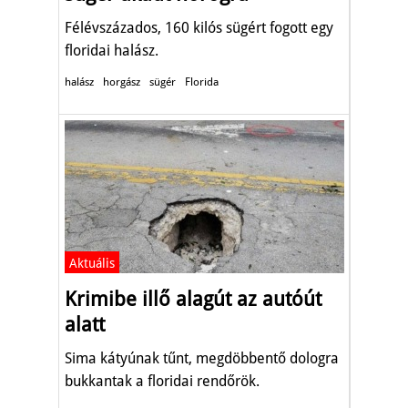
Félévszázados, 160 kilós sügért fogott egy
floridai halász.
halász
horgász
sügér
Florida
Aktuális
Krimibe illő alagút az autóút
alatt
Sima kátyúnak tűnt, megdöbbentő dologra
bukkantak a floridai rendőrök.