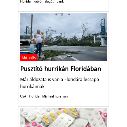
Florida
kátyú
alagút
bank
Aktuális
Pusztító hurrikán Floridában
Már áldozata is van a Floridára lecsapó
hurrikánnak.
USA
Florida
Michael hurrikán