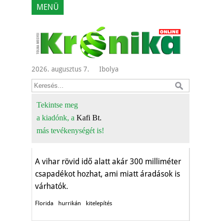
MENÜ
2026. augusztus 7.
Ibolya
Kötelező kitelepítés
Floridában –
Tekintse meg
a kiadónk, a
Kafi Bt.
hurrikánra várva
más tevékenységét is!
Aktuális
A vihar rövid idő alatt akár 300 milliméter
csapadékot hozhat, ami miatt áradások is
várhatók.
Florida
hurrikán
kitelepítés