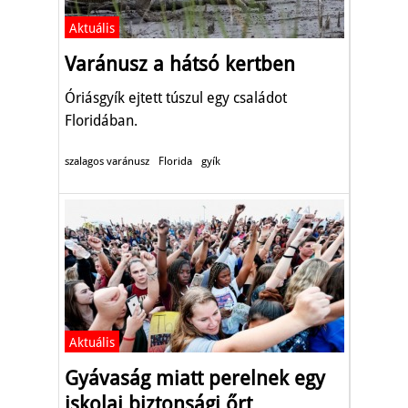
Aktuális
Varánusz a hátsó kertben
Óriásgyík ejtett túszul egy családot
Floridában.
szalagos varánusz
Florida
gyík
Aktuális
Gyávaság miatt perelnek egy
iskolai biztonsági őrt