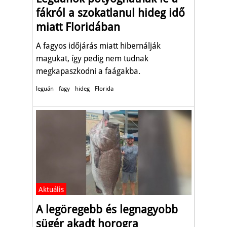
fákról a szokatlanul hideg idő
miatt Floridában
A fagyos időjárás miatt hibernálják
magukat, így pedig nem tudnak
megkapaszkodni a faágakba.
leguán
fagy
hideg
Florida
Aktuális
A legöregebb és legnagyobb
sügér akadt horogra