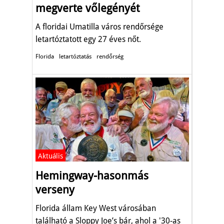
megverte vőlegényét
A floridai Umatilla város rendőrsége
letartóztatott egy 27 éves nőt.
Florida
letartóztatás
rendőrség
Aktuális
Hemingway-hasonmás
verseny
Florida állam Key West városában
található a Sloppy Joe’s bár, ahol a '30-as