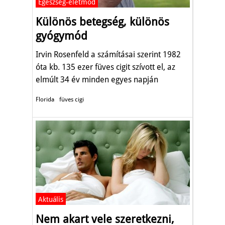
Egészség-életmód
Különös betegség, különös
gyógymód
Irvin Rosenfeld a számításai szerint 1982
óta kb. 135 ezer füves cigit szívott el, az
elmúlt 34 év minden egyes napján
nagyjából 10 szálat.
Florida
füves cigi
Aktuális
Nem akart vele szeretkezni,