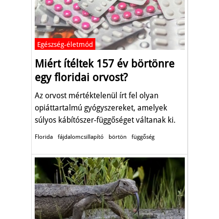
Egészség-életmód
Miért ítéltek 157 év börtönre
egy floridai orvost?
Az orvost mértéktelenül írt fel olyan
opiáttartalmú gyógyszereket, amelyek
súlyos kábítószer-függőséget váltanak ki.
Florida
fájdalomcsillapító
börtön
függőség