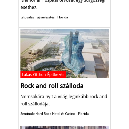
Memorial Hospital orvosát egy sürgősségi
esethez.
tetoválás
újraélesztés
Florida
Lakás-Otthon-Építkezés
Rock and roll szálloda
Nemsokára nyit a világ leginkább rock and
roll szállodája.
Seminole Hard Rock Hotel és Casino
Florida