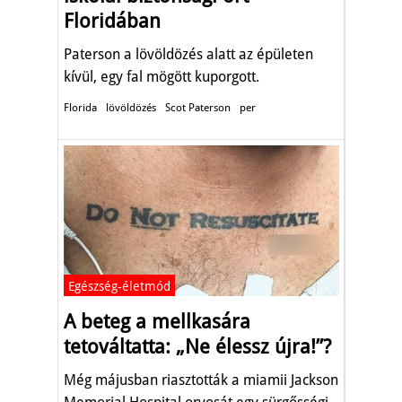
Floridában
Paterson a lövöldözés alatt az épületen
kívül, egy fal mögött kuporgott.
Florida
lövöldözés
Scot Paterson
per
Egészség-életmód
A beteg a mellkasára
tetováltatta: „Ne élessz újra!”?
Még májusban riasztották a miamii Jackson