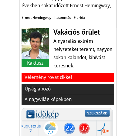
években sokat időzött Ernest Hemingway,
és immár 36 éve minden júniusban
Ernest Hemingway
hasonmás
Florida
hasonmás versenyt hirdetnek.
Vakációs őrület
A nyaralás extrém
helyzeteket teremt, nagyon
sokan kalandot, kihívást
Kaktusz
keresnek.
Vélemény rovat cikkei
Újságlapozó
A nagyvilág képekben