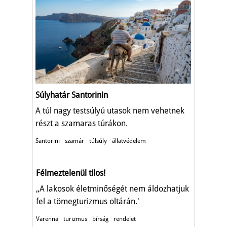
Súlyhatár Santorinin
A túl nagy testsúlyú utasok nem vehetnek
részt a szamaras túrákon.
Santorini
szamár
túlsúly
állatvédelem
Félmeztelenül tilos!
„A lakosok életminőségét nem áldozhatjuk
fel a tömegturizmus oltárán.'
Varenna
turizmus
bírság
rendelet