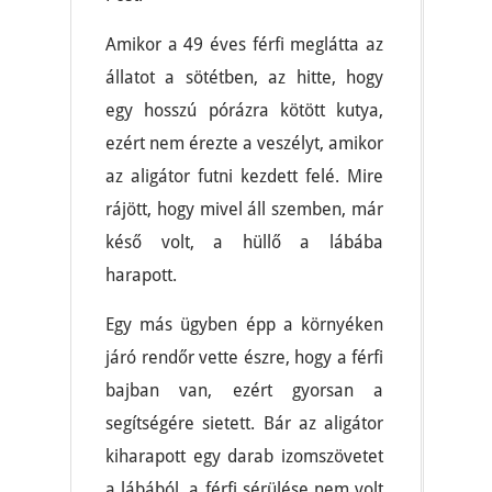
Amikor a 49 éves férfi meglátta az
állatot a sötétben, az hitte, hogy
egy hosszú pórázra kötött kutya,
ezért nem érezte a veszélyt, amikor
az aligátor futni kezdett felé. Mire
rájött, hogy mivel áll szemben, már
késő volt, a hüllő a lábába
harapott.
Egy más ügyben épp a környéken
járó rendőr vette észre, hogy a férfi
bajban van, ezért gyorsan a
segítségére sietett. Bár az aligátor
kiharapott egy darab izomszövetet
a lábából, a férfi sérülése nem volt