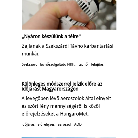
„Nyáron készülünk a télreʺ
Zajlanak a Szekszárdi Távhő karbantartási
munkái.
Szekszárdi Távhőszolgáltató NKft.
távhő
felújítás
Különleges módszerrel jelzik előre az
időjárást Magyarországon
A levegőben lévő aeroszolok által elnyelt
és szórt fény mennyiségéről is közöl
előrejelzéseket a HungaroMet.
időjárás
előrelejzés
aeroszol
AOD