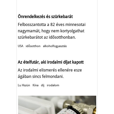
TART.
Önrendelkezés és szürkebarát
Felbosszantotta a 82 éves minnesotai
nagymamát, hogy nem kortyolgathat
szürkebarátot az idősotthonban.
USA
idősotthon
alkoholfogyasztás
Az ételfutár, aki irodalmi díjat kapott
Az irodalmi elismerés ellenére esze
ágában sincs felmondani.
Lu Hszün
Kína
díj
irodalom