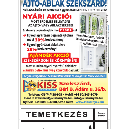
ismét elővették és megvizsgálták.
környezettudatosság
óceán
CO2-kibocsátás
Környezetvédelem
Hajómotortól az üvegházig
A teherszállító hajók évente körülbelül 1
milliárd tonna CO2-ot juttatnak a légkörbe.
hajó
teherhajó
CO2
üvegház