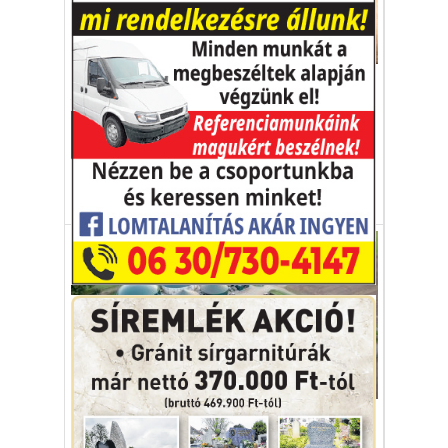
Környezetvédelem
Alternatív takarmány
Nárciszok lesznek a klímaválság
problémájának megoldói?
szarvasmarha
nárcisz
takarmány
CO2
Környezetvédelem
Biogén CO2, a jövő aranya?