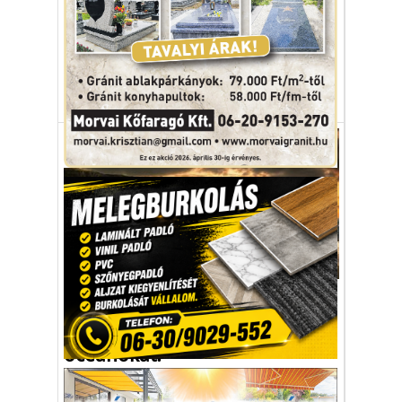
A dán gazdák egy kiaknázatlan
aranybányán ülnek, mert már most nagy a
kereslet a biogén CO2 iránt.
Dánia
biogáz
CO2-kibocsátás
Környezetvédelem
Őrült terv a felmelegedés
ellen: trágyázzuk vassal az
óceánokat!
Az ötlet több mint harmincéves, de most