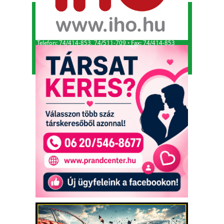
KAFI Reklám és Kommunikációs Bt.
1993-2026.
Alapító - főszerkesztő: Kapfinger András
Kiadó és szerkesztőség címe: 7100 Szekszárd, Csokonai
u. 3.
Telefon: 74/414-853, 74/511-709
⋅
Fax: 74/414-853
E-mail:
tolnamegyeikronika@gmail.com
Adószám: 26457567-2-17
⋅
Cégjegyzékszám: Cg. 17-06-
001816
© Minden jog fenntartva.