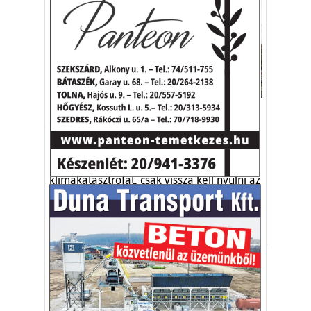
Környezetvédelem
A klímakatasztrófa egyszerűen
megelőzhető?
Pofonegyszerű lenne elkerülni a
klímakatasztrófát, csak vissza kell nyúlni az
ősi módszerhez.
építőipar
klímakatasztrófa
energia
CO2
Vakációs őrület
A nyaralás extrém
helyzeteket teremt, nagyon