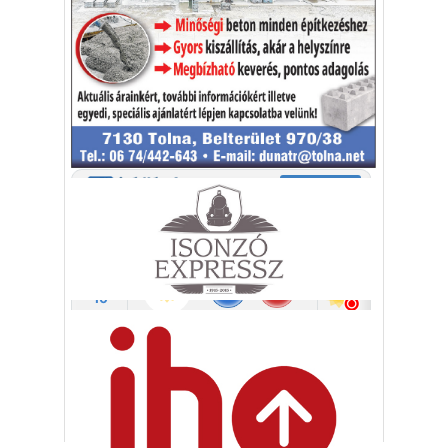
sokan kalandot, kihívást
Kaktusz
keresnek.
Vélemény rovat cikkei
Újságlapozó
A nagyvilág képekben