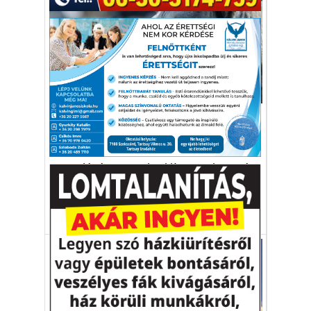
Környezetvédelem
Bélgázadó Dániában, a
klímasemlegesség jegyében
„Nagy lépést teszünk a klímasemlegessé
válás felé."
CO2
Dánia
metán
állattenyésztés