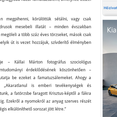
n megpihenni, körülöttük sétálni, vagy csak
édrusok mesebeli illatát – minden évszakban
i megöleli a több száz éves törzseket, mások csak
lyik út is vezet hozzájuk, szívderítő élményben
je – Kállai Márton fotográfus szociológus
omtudományi érdeklődésének köszönhetően –
utatja be ezeket a famatuzsálemeket. Ahogy a
k: „Akaratlanul is emberi tevékenységek és
unk, a fatörzsbe faragott Krisztus-képtől a fákra
ig. Ezekről a nyomokról az anyag szerves részét
gis elkülöníthető sorozat jött létre.”