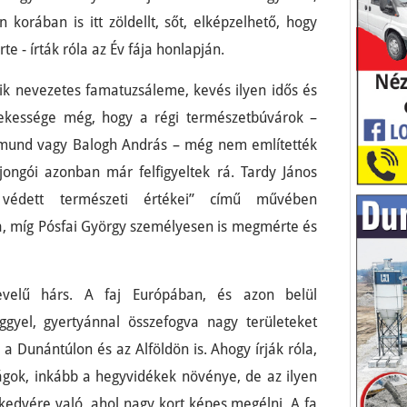
 korában is itt zöldellt, sőt, elképzelhető, hogy
e - írták róla az Év fája honlapján.
ik nevezetes famatuzsáleme, kevés ilyen idős és
dekessége még, hogy a régi természetbúvárok –
ymund vagy Balogh András – még nem említették
jongói azonban már felfigyeltek rá. Tardy János
k védett természeti értékei” című művében
óla, míg Pósfai György személyesen is megmérte és
velű hárs. A faj Európában, és azon belül
ggyel, gyertyánnal összefogva nagy területeket
 a Dunántúlon és az Alföldön is. Ahogy írják róla,
gok, inkább a hegyvidékek növénye, de az ilyen
 kedvére való, ahol nagy kort képes megélni. A fa