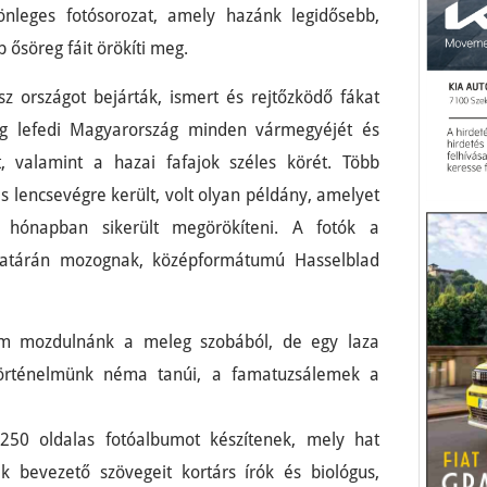
nleges fotósorozat, amely hazánk legidősebb,
ősöreg fáit örökíti meg.
sz országot bejárták, ismert és rejtőzködő fákat
ag lefedi Magyarország minden vármegyéjét és
t, valamint a hazai fafajok széles körét. Több
 lencsevégre került, volt olyan példány, amelyet
 hónapban sikerült megörökíteni. A fotók a
 határán mozognak, középformátumú Hasselblad
sem mozdulnánk a meleg szobából, de egy laza
Történelmünk néma tanúi, a famatuzsálemek a
250 oldalas fotóalbumot készítenek, mely hat
ek bevezető szövegeit kortárs írók és biológus,