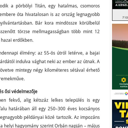
dik a pörbölyi Titán, egy hatalmas, csomoros
embere óta hivatalosan is az ország legnagyobb
nyilvántartásban. Bár kora mindössze körülbelül
összenőtt törzse mellmagasságban több mint 12
a hazai erdőkben.
dennapi élmény: az 55-ös útról letérve, a bajai
sárdától indulva vághat neki az ember az útnak. A
t követve mintegy négy kilométeres sétával érhető
s remekműve.
més ősi védelmezője
n fekvő, alig kétszáz lelkes település is egy
 falu határában áll egy 250–300 éves kocsányos
 legnagyobb példányai közé tartozik. Az impozáns
s a helyi hagyomány szerint Orbán napján – május