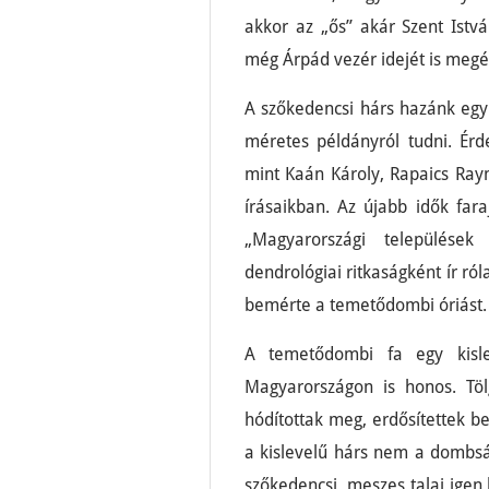
akkor az „ős” akár Szent István
még Árpád vezér idejét is megért
A szőkedencsi hárs hazánk egy
méretes példányról tudni. Ér
mint Kaán Károly, Rapaics Ra
írásaikban. Az újabb idők fara
„Magyarországi települése
dendrológiai ritkaságként ír r
bemérte a temetődombi óriást.
A temetődombi fa egy kisle
Magyarországon is honos. Töl
hódítottak meg, erdősítettek be
a kislevelű hárs nem a dombsá
szőkedencsi, meszes talaj igen