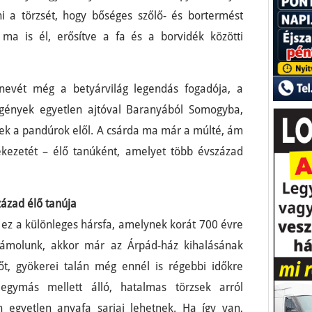
i a törzsét, hogy bőséges szőlő- és bortermést
ma is él, erősítve a fa és a borvidék közötti
nevét még a betyárvilág legendás fogadója, a
legények egyetlen ajtóval Baranyából Somogyba,
ek a pandúrok elől. A csárda ma már a múlté, ám
ékezetét – élő tanúként, amelyet több évszázad
zázad élő tanúja
ez a különleges hársfa, amelynek korát 700 évre
 számolunk, akkor már az Árpád-ház kihalásának
sőt, gyökerei talán még ennél is régebbi időkre
egymás mellett álló, hatalmas törzsek arról
 egyetlen anyafa sarjai lehetnek. Ha így van,