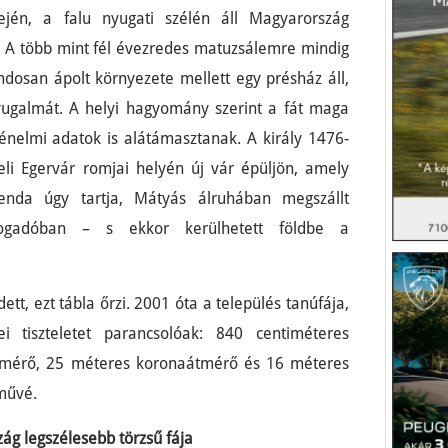
ején, a falu nyugati szélén áll Magyarország
. A több mint fél évezredes matuzsálemre mindig
ondosan ápolt környezete mellett egy présház áll,
yugalmát. A helyi hagyomány szerint a fát maga
rténelmi adatok is alátámasztanak. A király 1476-
li Egervár romjai helyén új vár épüljön, amely
genda úgy tartja, Mátyás álruhában megszállt
ogadóban – s ekkor kerülhetett földbe a
ett, ezt tábla őrzi. 2001 óta a település tanúfája,
i tiszteletet parancsolóak: 840 centiméteres
sátmérő, 25 méteres koronaátmérő és 16 méteres
művé.
zág legszélesebb törzsű fája