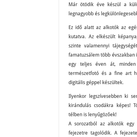
Már ötödik éve készül a külö
legnagyobb és legkülönlegesebb 
Ez idő alatt az alkotók az egé
kutatva. Az elkészült képany
szinte valamennyi tájegységé
famatuzsálem több évszakban is
egy teljes éven át, minden
természetfotó és a fine art
digitális géppel készültek.
Ilyenkor legszívesebben ki 
kirándulás csodákra képes! 
télben is lenyűgözőek!
A sorozatból az alkotók egy 
fejezetre tagolódik. A fejezet