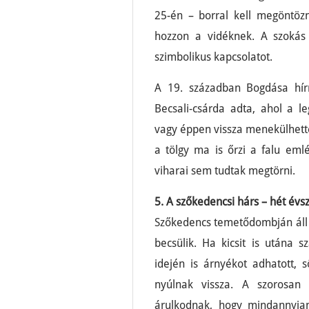
25-én – borral kell megöntözn
hozzon a vidéknek. A szokás 
szimbolikus kapcsolatot.
A 19. században Bogdása hír
Becsali-csárda adta, ahol a 
vagy éppen vissza menekülhett
a tölgy ma is őrzi a falu eml
viharai sem tudtak megtörni.
5. A szőkedencsi hárs – hét évs
Szőkedencs temetődombján áll 
becsülik. Ha kicsit is utána
idején is árnyékot adhatott, 
nyúlnak vissza. A szorosan 
árulkodnak, hogy mindannyian