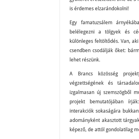
is érdemes elzarándokolni!
Egy famatuzsálem árnyékába
belélegezni a tölgyek és c
különleges feltöltődés. Van, ak
csendben csodálják őket: bárme
lehet részünk.
A Brancs közösség projekt
végzettségének és társadal
izgalmasan új szemszögből m
projekt bemutatójában írjá
interakciók sokaságára bukkant
adományként akasztott tárgyak
képező, de attól gondolatilag mé