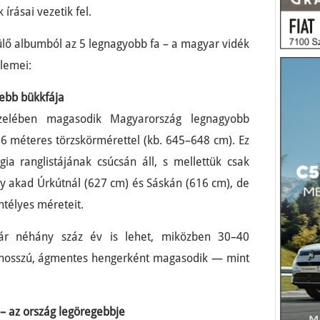
rásai vezetik fel.
lő albumból az 5 legnagyobb fa – a magyar vidék
lemei:
gebb bükkfája
zelében magasodik Magyarország legnagyobb
 6 méteres törzskörmérettel (kb. 645–648 cm). Ez
ia ranglistájának csúcsán áll, s mellettük csak
 akad Úrkútnál (627 cm) és Sáskán (616 cm), de
intélyes méreteit.
ár néhány száz év is lehet, miközben 30–40
g hosszú, ágmentes hengerként magasodik — mint
 – az ország legöregebbje