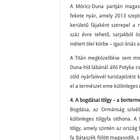
A Móricz-Duna partján magaso
fekete nyár, amely 2013 szept
kerületű fájaként szerepel a 
száz évre tehető, sarjakból 
métert ölel körbe – igazi óriás 
A Titán megközelítése sem min
Duna-híd lábánál álló Potyka c
zöld nyárfalevél turistajelzés
el a természet eme különlege
4. A bogdásai tölgy – a borter
Bogdása, az Ormánság szívébe
különleges tölgyfa otthona. A
tölgy, amely szintén az ország
fa Bátaszék fölött magasodik, 