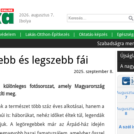
2026. augusztus 7.
Ibolya
tvédelem
Lakás-Otthon-Építkezés
Oktatás-képzés
Egészség
Szabadságra mentünk!
Újság
bb és legszebb fái
A nag
2025. szeptember 8.
 különleges fotósorozat, amely Magyarország
íti meg.
 a természet több száz éves alkotásai, hanem a
i is: háborúkat, nehéz időket éltek túl, legendák
ájuk. A legöregebbek már az Árpád-ház idején
 legnagyobb hazai famatuzsálem, amelyhez ősszel