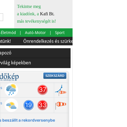
Tekintse meg
a kiadónk, a
Kafi Bt.
más tevékenységét is!
-Életmód
Autó-Motor
Sport
Önrendelkezés és szürkebarát
Európára is szabták
lapozó
yvilág képekben