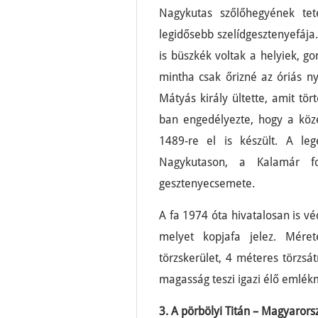
Nagykutas szőlőhegyének tet
legidősebb szelídgesztenyefája
is büszkék voltak a helyiek, g
mintha csak őrizné az óriás n
Mátyás király ültette, amit tö
ban engedélyezte, hogy a köze
1489-re el is készült. A le
Nagykutason, a Kalamár f
gesztenyecsemete.
A fa 1974 óta hivatalosan is véd
melyet kopjafa jelez. Mérete
törzskerület, 4 méteres törz
magasság teszi igazi élő emlék
3. A pörbölyi Titán – Magyarors