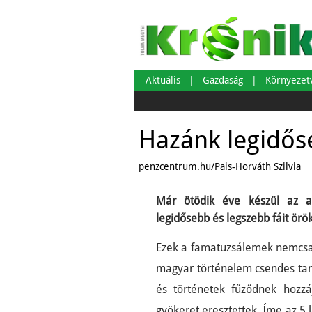
Aktuális
Gazdaság
Környeze
Hazánk legidőse
penzcentrum.hu/Pais-Horváth Szilvia
Már ötödik éve készül az a
legidősebb és legszebb fáit örök
Ezek a famatuzsálemek nemcsak
magyar történelem csendes tanú
és történetek fűződnek hozz
gyökeret eresztettek. Íme az 5