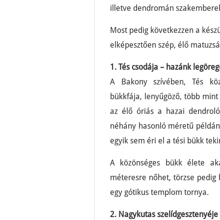
illetve dendromán szakemberek í
Most pedig következzen a készü
elképesztően szép, élő matuzsá
1. Tés csodája – hazánk legöre
A Bakony szívében, Tés kö
bükkfája, lenyűgöző, több mint
az élő óriás a hazai dendrológ
néhány hasonló méretű példány
egyik sem éri el a tési bükk tek
A közönséges bükk élete ak
méteresre nőhet, törzse pedi
egy gótikus templom tornya.
2. Nagykutas szelídgesztenyéje