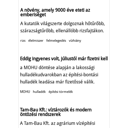
A növény, amely 9000 éve eteti az
emberiséget
A kutatók világszerte dolgoznak hőtűrőbb,
szárazságtűrőbb, ellenállóbb rizsfajtákon.
rizs
élelmiszer
felmelegedés
vízhiány
Eddig ingyenes volt, júliustól már fizetni kell
a MOHU döntése alapján a lakossági
hulladékudvarokban az építési-bontási
hulladék leadása már fizetőssé válik.
MOHU
hulladék
építési törmelék
Tam-Bau Kft.: víztározók és modern
öntözési rendszerek
A Tam-Bau Kft. az agrárium vízépítési