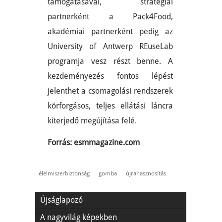
támogatásával, stratégiai
partnerként a Pack4Food,
akadémiai partnerként pedig az
University of Antwerp REuseLab
programja vesz részt benne. A
kezdeményezés fontos lépést
jelenthet a csomagolási rendszerek
körforgásos, teljes ellátási láncra
kiterjedő megújítása felé.
Forrás: esmmagazine.com
élelmiszerbiztonság
gomba
újrahasznosítás
Újságlapozó
A nagyvilág képekben