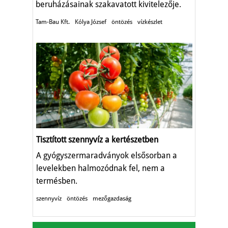
beruházásainak szakavatott kivitelezője.
Tam-Bau Kft.
Kólya József
öntözés
vízkészlet
Tisztított szennyvíz a kertészetben
A gyógyszermaradványok elsősorban a
levelekben halmozódnak fel, nem a
termésben.
szennyvíz
öntözés
mezőgazdaság