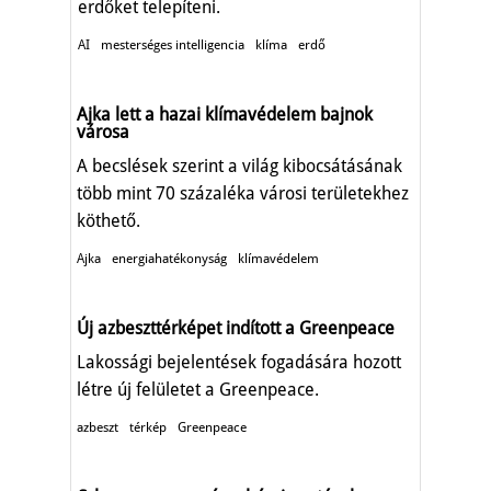
erdőket telepíteni.
AI
mesterséges intelligencia
klíma
erdő
Ajka lett a hazai klímavédelem bajnok
városa
A becslések szerint a világ kibocsátásának
több mint 70 százaléka városi területekhez
köthető.
Ajka
energiahatékonyság
klímavédelem
Új azbeszttérképet indított a Greenpeace
Lakossági bejelentések fogadására hozott
létre új felületet a Greenpeace.
azbeszt
térkép
Greenpeace