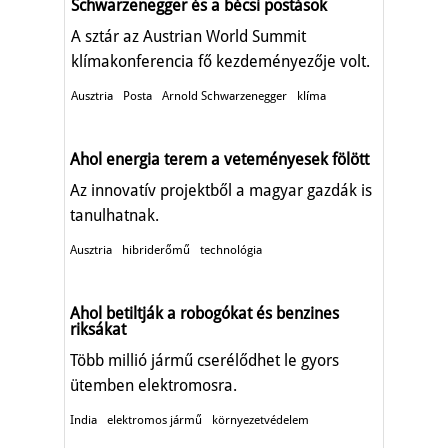
Schwarzenegger és a bécsi postások
A sztár az Austrian World Summit
klímakonferencia fő kezdeményezője volt.
Ausztria
Posta
Arnold Schwarzenegger
klíma
Ahol energia terem a veteményesek fölött
Az innovatív projektből a magyar gazdák is
tanulhatnak.
Ausztria
hibriderőmű
technológia
Ahol betiltják a robogókat és benzines
riksákat
Több millió jármű cserélődhet le gyors
ütemben elektromosra.
India
elektromos jármű
környezetvédelem