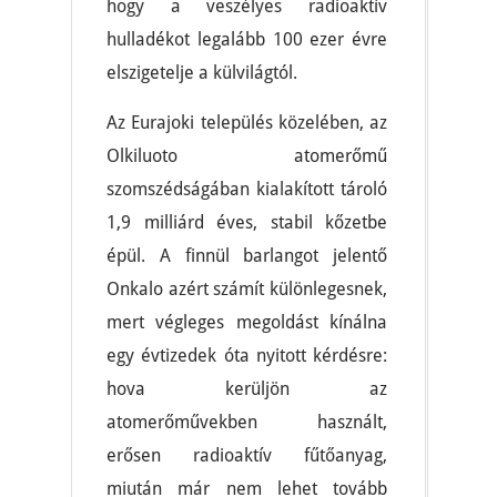
hogy a veszélyes radioaktív
hulladékot legalább 100 ezer évre
elszigetelje a külvilágtól.
Az Eurajoki település közelében, az
Olkiluoto atomerőmű
szomszédságában kialakított tároló
1,9 milliárd éves, stabil kőzetbe
épül. A finnül barlangot jelentő
Onkalo azért számít különlegesnek,
mert végleges megoldást kínálna
egy évtizedek óta nyitott kérdésre:
hova kerüljön az
atomerőművekben használt,
erősen radioaktív fűtőanyag,
miután már nem lehet tovább