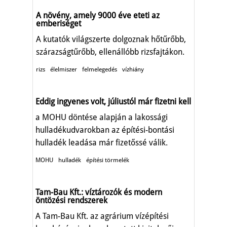
A növény, amely 9000 éve eteti az
emberiséget
A kutatók világszerte dolgoznak hőtűrőbb,
szárazságtűrőbb, ellenállóbb rizsfajtákon.
rizs
élelmiszer
felmelegedés
vízhiány
Eddig ingyenes volt, júliustól már fizetni kell
a MOHU döntése alapján a lakossági
hulladékudvarokban az építési-bontási
hulladék leadása már fizetőssé válik.
MOHU
hulladék
építési törmelék
Tam-Bau Kft.: víztározók és modern
öntözési rendszerek
A Tam-Bau Kft. az agrárium vízépítési