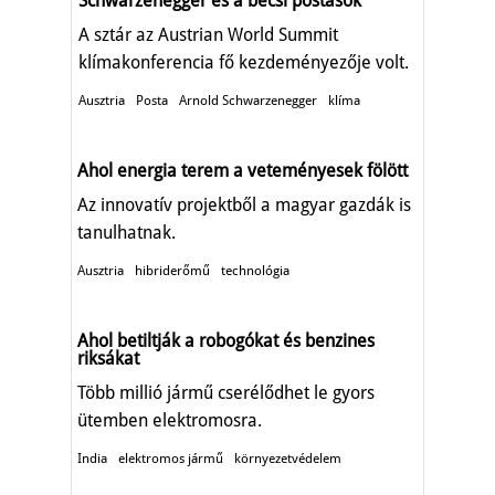
Schwarzenegger és a bécsi postások
A sztár az Austrian World Summit
klímakonferencia fő kezdeményezője volt.
Ausztria
Posta
Arnold Schwarzenegger
klíma
Ahol energia terem a veteményesek fölött
Az innovatív projektből a magyar gazdák is
tanulhatnak.
Ausztria
hibriderőmű
technológia
Ahol betiltják a robogókat és benzines
riksákat
Több millió jármű cserélődhet le gyors
ütemben elektromosra.
India
elektromos jármű
környezetvédelem