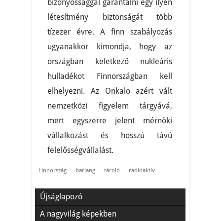
bizonyossággal garantálni egy ilyen
létesítmény biztonságát több
tízezer évre. A finn szabályozás
ugyanakkor kimondja, hogy az
országban keletkező nukleáris
hulladékot Finnországban kell
elhelyezni. Az Onkalo azért vált
nemzetközi figyelem tárgyává,
mert egyszerre jelent mérnöki
vállalkozást és hosszú távú
felelősségvállalást.
Finnország
barlang
tároló
radioaktív
Újságlapozó
A nagyvilág képekben