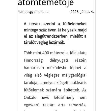
atomtemetője
hamuesgyemant.hu
2026. június 4.
A tervek szerint a fűtőelemeket
mintegy száz éven át helyezik majd
el az alagútrendszerben, mielőtt a
tárolót végleg lezárnák.
Több mint 400 méterrel a föld alatt,
Finnország délnyugati részén
hamarosan működésbe léphet a
világ első végleges mélygeológiai
tárolója, amelyet kiégett nukleáris
fűtőelemek számára építettek. Az
Onkalo nevű létesítmény nem
egyszerű raktár: arra tervezték,