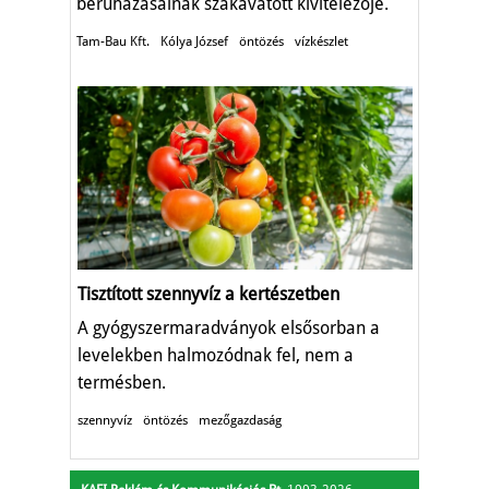
beruházásainak szakavatott kivitelezője.
Tam-Bau Kft.
Kólya József
öntözés
vízkészlet
Tisztított szennyvíz a kertészetben
A gyógyszermaradványok elsősorban a
levelekben halmozódnak fel, nem a
termésben.
szennyvíz
öntözés
mezőgazdaság