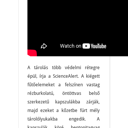
A tárolás több védelmi rétegre
épül, írja a ScienceAlert. A kiégett
fűtőelemeket a felszínen vastag
rézburkolatú, öntöttvas belső
szerkezetű kapszulákba zárják,
majd ezeket a kőzetbe fúrt mély
tárolólyukakba engedik. A
kapszulák köré bentonitagyag