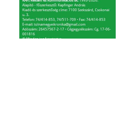
KAFI Reklám és Kommunikációs Bt.
1993-2026.
Alapító - főszerkesztő: Kapfinger András
Kiadó és szerkesztőség címe: 7100 Szekszárd, Csokonai
u. 3.
Telefon: 74/414-853, 74/511-709
⋅
Fax: 74/414-853
E-mail:
tolnamegyeikronika@gmail.com
Adószám: 26457567-2-17
⋅
Cégjegyzékszám: Cg. 17-06-
001816
© Minden jog fenntartva.