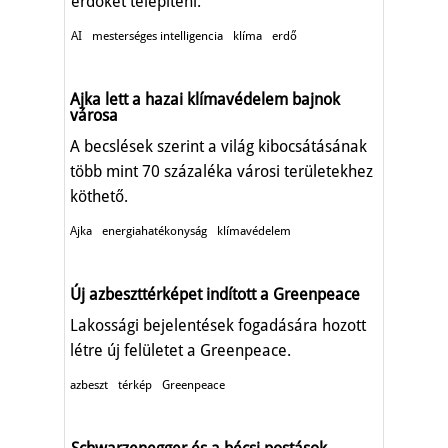
erdőket telepíteni.
AI
mesterséges intelligencia
klíma
erdő
Ajka lett a hazai klímavédelem bajnok
városa
A becslések szerint a világ kibocsátásának
több mint 70 százaléka városi területekhez
köthető.
Ajka
energiahatékonyság
klímavédelem
Új azbeszttérképet indított a Greenpeace
Lakossági bejelentések fogadására hozott
létre új felületet a Greenpeace.
azbeszt
térkép
Greenpeace