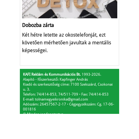
Dobozba zárta
Két hétre letette az okostelefonját, ezt
követően mérhetően javultak a mentális
képességei.
KAFI Reklám és Kommunikációs Bt.
1993-2026.
Alapító - főszerkesztő: Kapfinger András
Kiadó és szerkesztőség címe: 7100 Szekszárd, Csokonai
u. 3.
Telefon: 74/414-853, 74/511-709
⋅
Fax: 74/414-853
E-mail:
tolnamegyeikronika@gmail.com
Adószám: 26457567-2-17
⋅
Cégjegyzékszám: Cg. 17-06-
001816
© Minden jog fenntartva.