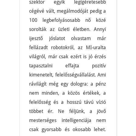
szektor egyik legígéretesebb
cégévé vált, megálmodóját pedig a
100 legbefolyásosabb nő közé
sorolták az üzleti életben. Annyi
ijesztő jóslatot olvastam már
fellázadt robotokról, az MI-uralta
világról, már csak ezért is jó érzés
tapasztalni effajta pozitív
kimenetelt, felelősségvállalást. Ami
rávilágít még egy dologra: a pénz
nem minden, a közös értékek, a
felelősség és a hosszú távú vízió
többet ér. Ne féljünk, a jövő
mesterséges intelligenciája nem
csak gyorsabb és okosabb lehet.