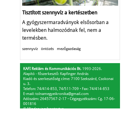
Tisztított szennyvíz a kertészetben
A gyógyszermaradványok elsősorban a
levelekben halmozódnak fel, nem a
termésben.
szennyvíz
öntözés
mezőgazdaság
KAFI Reklám és Kommunikációs Bt.
1993-2026.
Alapító - főszerkesztő: Kapfinger András
Kiadó és szerkesztőség címe: 7100 Szekszárd, Csokonai
u. 3.
Telefon: 74/414-853, 74/511-709
⋅
Fax: 74/414-853
E-mail:
tolnamegyeikronika@gmail.com
Adószám: 26457567-2-17
⋅
Cégjegyzékszám: Cg. 17-06-
001816
© Minden jog fenntartva.