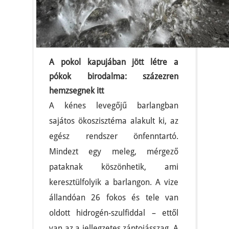
A pokol kapujában jött létre a
pókok birodalma: százezren
hemzsegnek itt
A kénes levegőjű barlangban
sajátos ökoszisztéma alakult ki, az
egész rendszer önfenntartó.
Mindezt egy meleg, mérgező
pataknak köszönhetik, ami
keresztülfolyik a barlangon. A vize
állandóan 26 fokos és tele van
oldott hidrogén-szulfiddal – ettől
van az a jellegzetes záptojásszag. A