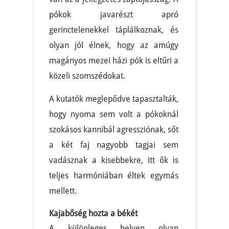
pókok javarészt apró
gerinctelenekkel táplálkoznak, és
olyan jól élnek, hogy az amúgy
magányos mezei házi pók is eltűri a
közeli szomszédokat.
A kutatók meglepődve tapasztalták,
hogy nyoma sem volt a pókoknál
szokásos kannibál agressziónak, sőt
a két faj nagyobb tagjai sem
vadásznak a kisebbekre, itt ők is
teljes harmóniában éltek egymás
mellett.
Kajabőség hozta a békét
A különleges helyen olyan