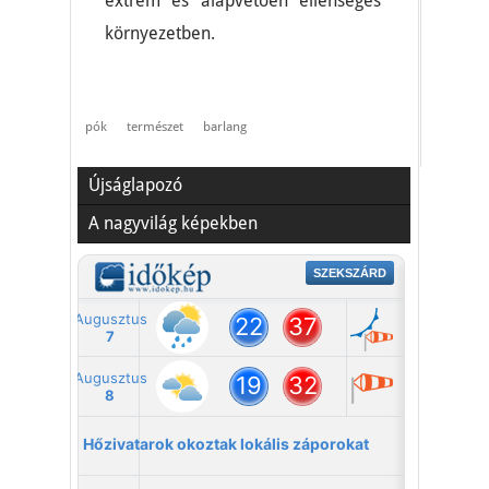
extrém és alapvetően ellenséges
környezetben.
pók
természet
barlang
Újságlapozó
A nagyvilág képekben