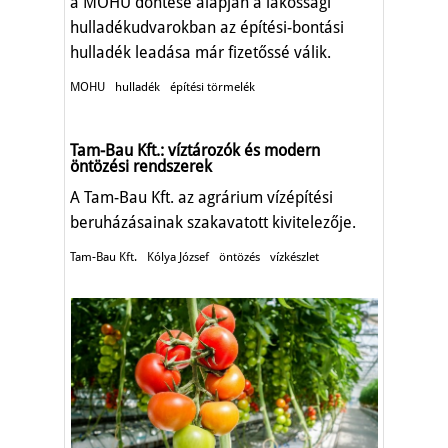
a MOHU döntése alapján a lakossági
hulladékudvarokban az építési-bontási
hulladék leadása már fizetőssé válik.
MOHU
hulladék
építési törmelék
Tam-Bau Kft.: víztározók és modern
öntözési rendszerek
A Tam-Bau Kft. az agrárium vízépítési
beruházásainak szakavatott kivitelezője.
Tam-Bau Kft.
Kólya József
öntözés
vízkészlet