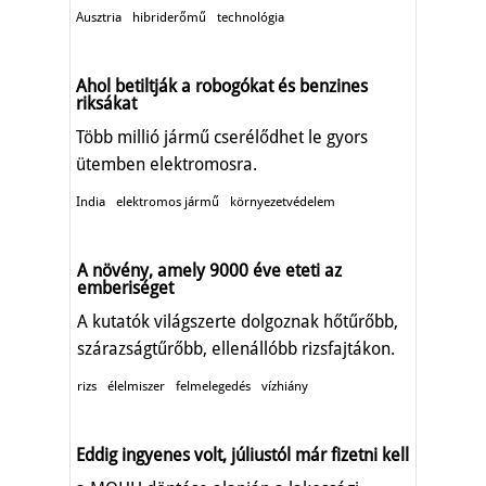
Ausztria
hibriderőmű
technológia
Ahol betiltják a robogókat és benzines
riksákat
Több millió jármű cserélődhet le gyors
ütemben elektromosra.
India
elektromos jármű
környezetvédelem
A növény, amely 9000 éve eteti az
emberiséget
A kutatók világszerte dolgoznak hőtűrőbb,
szárazságtűrőbb, ellenállóbb rizsfajtákon.
rizs
élelmiszer
felmelegedés
vízhiány
Eddig ingyenes volt, júliustól már fizetni kell