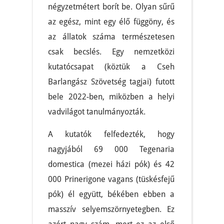
négyzetmétert borít be. Olyan sűrű
az egész, mint egy élő függöny, és
az állatok száma természetesen
csak becslés. Egy nemzetközi
kutatócsapat (köztük a Cseh
Barlangász Szövetség tagjai) futott
bele 2022-ben, miközben a helyi
vadvilágot tanulmányozták.
A kutatók felfedezték, hogy
nagyjából 69 000 Tegenaria
domestica (mezei házi pók) és 42
000 Prinerigone vagans (tüskésfejű
pók) él együtt, békében ebben a
masszív selyemszörnyetegben. Ez