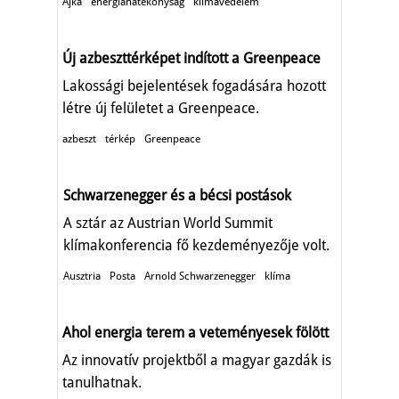
Ajka
energiahatékonyság
klímavédelem
Új azbeszttérképet indított a Greenpeace
Lakossági bejelentések fogadására hozott
létre új felületet a Greenpeace.
azbeszt
térkép
Greenpeace
Schwarzenegger és a bécsi postások
A sztár az Austrian World Summit
klímakonferencia fő kezdeményezője volt.
Ausztria
Posta
Arnold Schwarzenegger
klíma
Ahol energia terem a veteményesek fölött
Az innovatív projektből a magyar gazdák is
tanulhatnak.