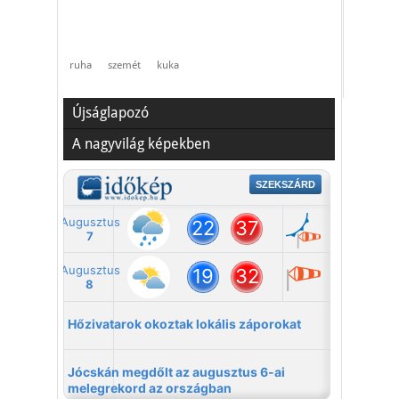
ruha
szemét
kuka
Újságlapozó
A nagyvilág képekben