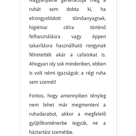
Nagyanyáink generációja még a
ruhát sem dobta ki, ha
elrongyolódott: tömőanyagnak,
higiéniai célra történő
felhasználásra vagy éppen
takarításra használható rongynak
félretették akár a cafatokat is.
Ahogyan oly sok mindenben, ebben
is volt némi igazságuk: a régi ruha
sem szemét!
Fontos, hogy amennyiben tényleg
nem lehet már megmenteni a
ruhadarabot, akkor a megfelelő
gyűjtőkonténerbe tegyük, ne a
háztartási szemétbe.