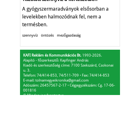
A gyógyszermaradványok elsősorban a
levelekben halmozódnak fel, nem a
termésben.
szennyvíz
öntözés
mezőgazdaság
KAFI Reklám és Kommunikációs Bt.
1993-2026.
Alapító - főszerkesztő: Kapfinger András
Kiadó és szerkesztőség címe: 7100 Szekszárd, Csokonai
u. 3.
Telefon: 74/414-853, 74/511-709
⋅
Fax: 74/414-853
E-mail:
tolnamegyeikronika@gmail.com
Adószám: 26457567-2-17
⋅
Cégjegyzékszám: Cg. 17-06-
001816
© Minden jog fenntartva.