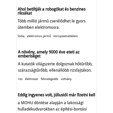
Ahol betiltják a robogókat és benzines
riksákat
Több millió jármű cserélődhet le gyors
ütemben elektromosra.
India
elektromos jármű
környezetvédelem
A növény, amely 9000 éve eteti az
emberiséget
A kutatók világszerte dolgoznak hőtűrőbb,
szárazságtűrőbb, ellenállóbb rizsfajtákon.
rizs
élelmiszer
felmelegedés
vízhiány
Eddig ingyenes volt, júliustól már fizetni kell
a MOHU döntése alapján a lakossági
hulladékudvarokban az építési-bontási