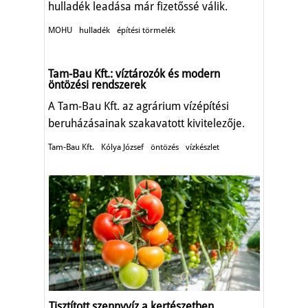
hulladék leadása már fizetőssé válik.
MOHU
hulladék
építési törmelék
Tam-Bau Kft.: víztározók és modern
öntözési rendszerek
A Tam-Bau Kft. az agrárium vízépítési
beruházásainak szakavatott kivitelezője.
Tam-Bau Kft.
Kólya József
öntözés
vízkészlet
Tisztított szennyvíz a kertészetben