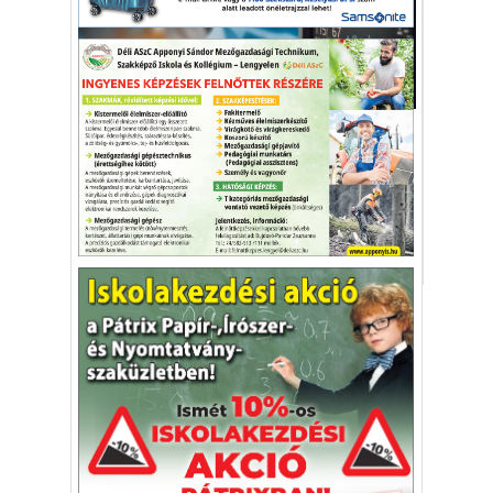
Egészség-életmód
Mi lesz a várólistákkal?
Komoly várólisták alakultak ki
Magyarországon a koronavírus miatt.
kórház
várólista
járvány
Vakációs őrület
A nyaralás extrém
helyzeteket teremt, nagyon
sokan kalandot, kihívást
Kaktusz
keresnek.
Vélemény rovat cikkei