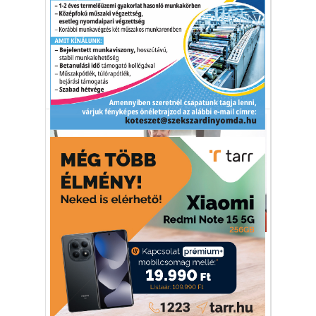
...gerincműtétekre 1500, szívkatéterezésre
1100 beteg várakozik – nyit az
egészségügy.
egészségügy
műtét
várólista
Gazdaság
Két magyar is a
leggazdagabbak listáján
Jeff Bezos a leggazdagabb, de két magyar
is felkerült a világ milliárdosainak listájára.