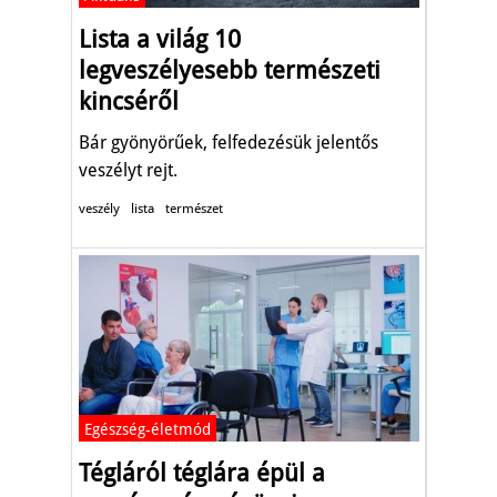
Lista a világ 10
legveszélyesebb természeti
kincséről
Bár gyönyörűek, felfedezésük jelentős
veszélyt rejt.
veszély
lista
természet
Egészség-életmód
Tégláról téglára épül a