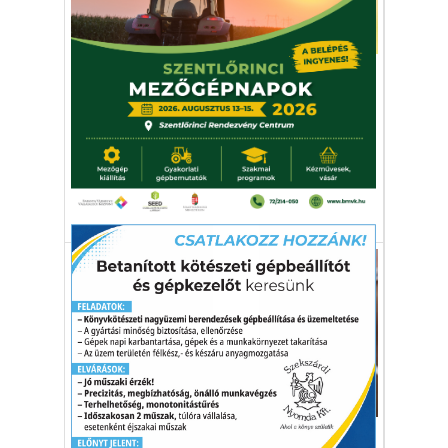
Környezetvédelem
Kihalás fenyeget minden
ötödik európai madárfajt
„Kifutunk az időből, az óra ketyeg. Nem
akarjuk látni a drámai változásokat."
kihalás
klímaváltozás
madár
vörös lista
Egészség-életmód
Csípőprotézisre 6000...