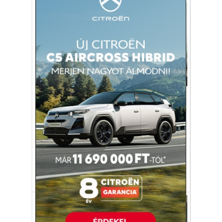
Egészség-életmód
Hosszúra nyúltak a kórházi
várólisták
A járvány előtt is hosszúnak tűntek a
kórházi várólisták, ám azóta a sorok csak
tovább nőttek.
egészségügy
várólista
műtét