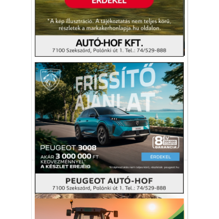
Egészség-életmód
Hosszúra nyúltak a kórházi
várólisták
Tavaly decemberben már több mint 50
ezer ember várt különböző műtétekre
Magyarországon.
egészségügy
műtét
várólista