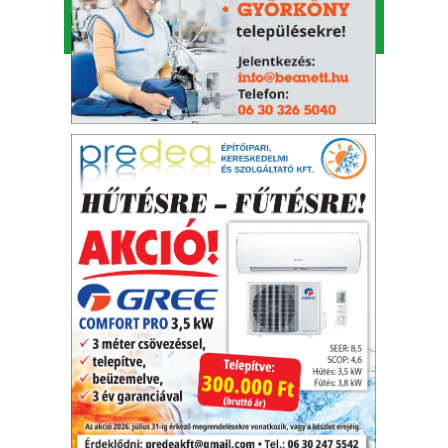
E-mail:
tolnamegyeikronika@gmail.com
Adószám: 26457567-2-17
⋅
Cégjegyzékszám: Cg. 17-06-
001816
© Minden jog fenntartva.