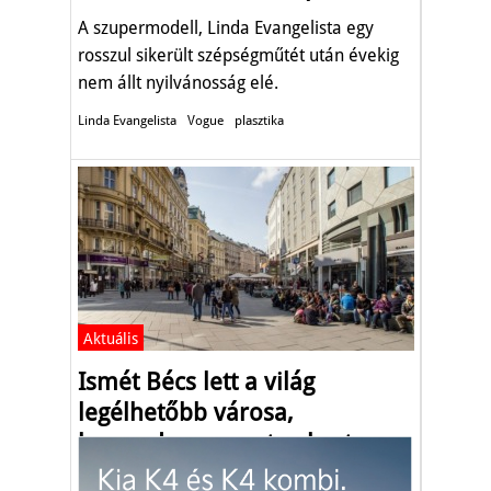
A szupermodell, Linda Evangelista egy
rosszul sikerült szépségműtét után évekig
nem állt nyilvánosság elé.
Linda Evangelista
Vogue
plasztika
Aktuális
Ismét Bécs lett a világ
legélhetőbb városa,
harmadszor nyerte el ezt a
címet