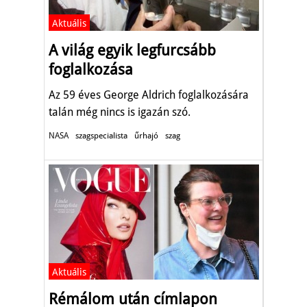
Aktuális
A világ egyik legfurcsább
foglalkozása
Az 59 éves George Aldrich foglalkozására
talán még nincs is igazán szó.
NASA
szagspecialista
űrhajó
szag
Aktuális
Rémálom után címlapon