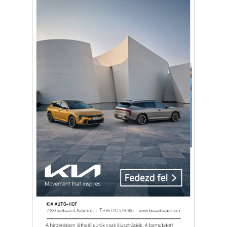
A top 10-be hat európai nagyváros is
bekerült, magyar nincs köztük.
Bécs
legélhetőbb város
lista
Aktuális
Megállapodtak az ellenzéki
listáról
Megvan a megállapodás az ellenzéki
pártok között az ellenzék közös listájáról.
választás
ellenzéki lista