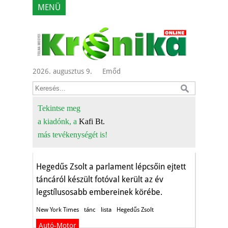
MENÜ
A New York Times a
2026. augusztus 9.
Emőd
legstílusosabb
emberek közé
Tekintse meg
a kiadónk, a
Kafi Bt.
választotta
más tevékenységét is!
Aktuális
Hegedűs Zsolt a parlament lépcsőin ejtett
táncáról készült fotóval került az év
legstílusosabb embereinek körébe.
New York Times
tánc
lista
Hegedűs Zsolt
Autó-Motor