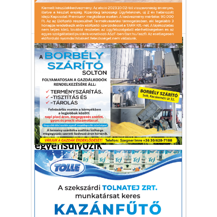
leggazdagabb
Forbes
vagyon
lista
Lakás-Otthon-Építkezés
Egyetlen pilléren
egyensúlyozik
A kabin az első épület a 25 kabinból álló
resortból, ami a nemzeti park területén
épül majd fel.
kabin
erdő
minimalista
resort