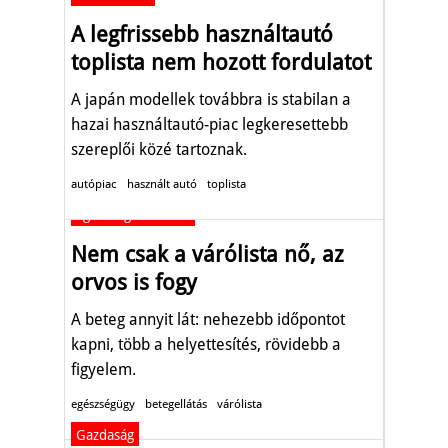
A legfrissebb használtautó
toplista nem hozott fordulatot
A japán modellek továbbra is stabilan a
hazai használtautó-piac legkeresettebb
szereplői közé tartoznak.
autópiac
használt autó
toplista
Egészség-életmód
Nem csak a várólista nő, az
orvos is fogy
A beteg annyit lát: nehezebb időpontot
kapni, több a helyettesítés, rövidebb a
figyelem.
egészségügy
betegellátás
várólista
Gazdaság