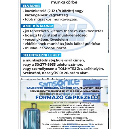
Autó-Motor
A világ legnépszerűbb
elektromos autói
A képzeletbeli dobogóra egy amerikai, egy
kínai és egy francia modell gurulhat fel.
toplista
elektromos autó
villanyautó