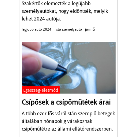
Szakértők elemezték a legújabb
személyautókat, hogy eldöntsék, melyik
lehet 2024 autója.
legjobb autó 2024
lista személyautó
jármű
Egészség-életmód
Csípősek a csípőműtétek árai
A több ezer fős várólistán szereplő betegek
általában hónapokig várakoznak
csípőműtétre az állami ellátórendszerben.