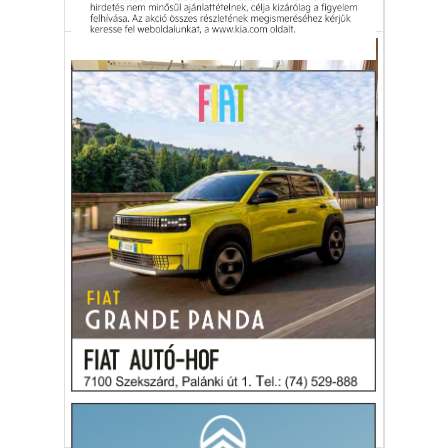
Egészség-életmód
A kórházi várólistáknál már
nem lehet látni, mennyit kell
várni egy-egy műtétre
A korábban rendszeresen közölt
információt már nem lehet látni, hogy
mennyi a műtétre várakozás ideje.
egészségügy
műtét
várólista