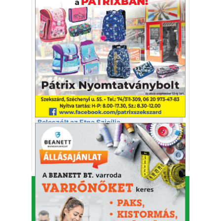
Újságlapozó
A nagyvilág képekben
KAFI Reklám és Kommunikációs Bt.
1993-2026.
Alapító - főszerkesztő: Kapfinger András
Kiadó és szerkesztőség címe: 7100 Szekszárd, Csokonai
u. 3.
Telefon: 74/414-853, 74/511-709
⋅
Fax: 74/414-853