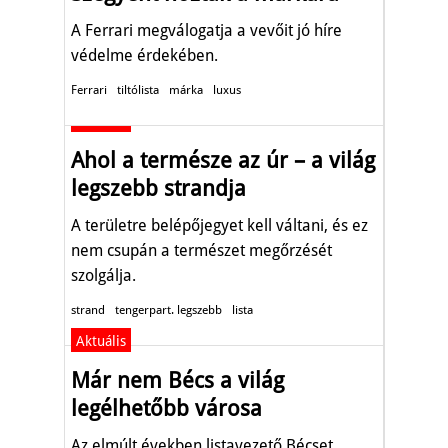
A Ferrari megválogatja a vevőit jó híre
védelme érdekében.
Ferrari
tiltólista
márka
luxus
Aktuális
Ahol a természe az úr – a világ
legszebb strandja
A területre belépőjegyet kell váltani, és ez
nem csupán a természet megőrzését
szolgálja.
strand
tengerpart. legszebb
lista
Aktuális
Már nem Bécs a világ
legélhetőbb városa
Az elmúlt években listavezető Bécset