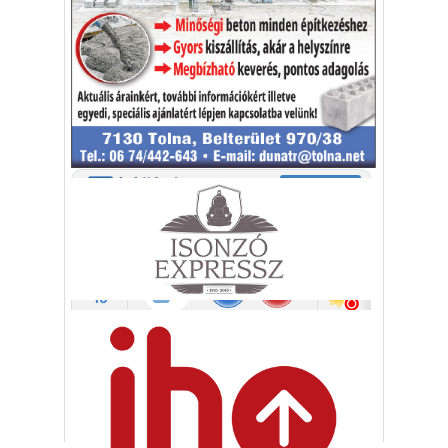
sokan kalandot, kihívást
Kaktusz
keresnek.
Vélemény rovat cikkei
Újságlapozó
A nagyvilág képekben