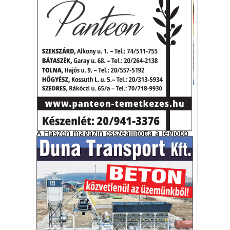
Egészség-életmód
A legjobb magyar orvosok
toplistáját állították össze
A Haszon magazin összeállította a legjobb
magyarországi orvosok 100-as listáját.
orvosok
toplista
Haszon magazin
Vakációs őrület
A nyaralás extrém
helyzeteket teremt, nagyon