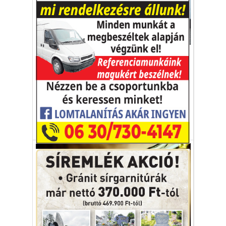
Autó-Motor
Dobogós helyen a VW, a
Renault és az Opel kisautói
Még mindig Volkswagen Golfból adják el a
legnagyobb mennyiséget.
toplista
eladás
autó
Volkswagen
Aktuális