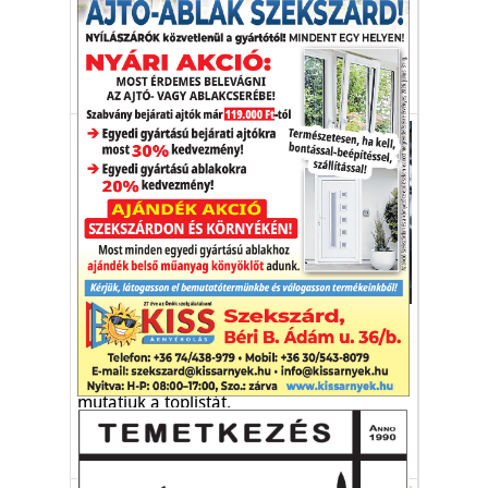
Érdekes újdonságokat mutatnak a lopott
autók legfrissebb toplistái.
autólopás
autótolvaj
lopott autó
toplista
Autó-Motor
Melyik a legmegbízhatóbb?
Ezek a legmegbízhatóbb 1-3 éves autók:
mutatjuk a toplistát.
autó
megbízhatóság
autószerelő
toplista