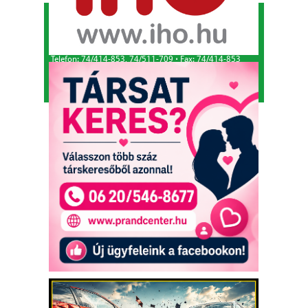
KAFI Reklám és Kommunikációs Bt.
1993-2026.
Alapító - főszerkesztő: Kapfinger András
Kiadó és szerkesztőség címe: 7100 Szekszárd, Csokonai
u. 3.
Telefon: 74/414-853, 74/511-709
⋅
Fax: 74/414-853
E-mail:
tolnamegyeikronika@gmail.com
Adószám: 26457567-2-17
⋅
Cégjegyzékszám: Cg. 17-06-
001816
© Minden jog fenntartva.