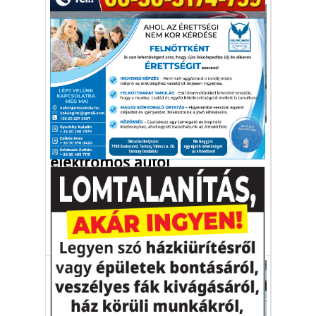
Autó-Motor
A világ legnépszerűbb
elektromos autói
A képzeletbeli dobogóra egy amerikai, egy
kínai és egy francia modell gurulhat fel.
toplista
elektromos autó
villanyautó