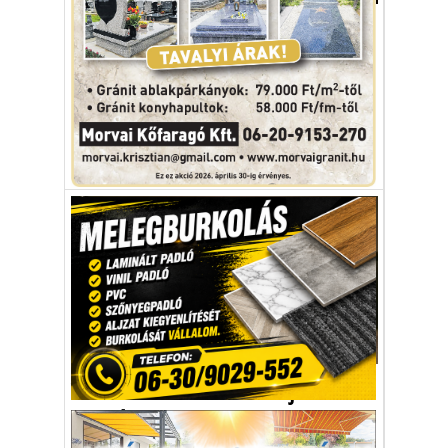
Toplistás magyar borok
A tokaji borok uralják a 2019-es 100
legjobb magyar bor listájának első tíz
helyét.
bor
Tokaj
borvidék
borászat
toplista
Autó-Motor
Változtak az autótolvajok
szokásai