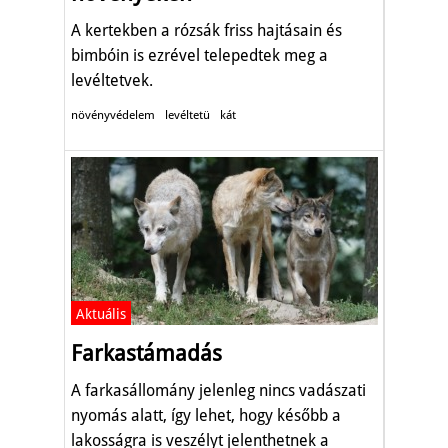
A kertekben a rózsák friss hajtásain és
bimbóin is ezrével telepedtek meg a
levéltetvek.
növényvédelem
levéltetü
kát
Aktuális
Farkastámadás
A farkasállomány jelenleg nincs vadászati
nyomás alatt, így lehet, hogy később a
lakosságra is veszélyt jelenthetnek a