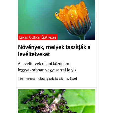
Lakás-Otthon-Építkezés
Növények, melyek taszítják a
levéltetveket
A levéltetvek elleni küzdelem
leggyakrabban vegyszerrel folyik.
kert
kertész
háztáji gazdálkodás
levéltetű