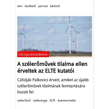
kert
levéltető
permet
kártevő
Környezetvédelem
A szélerőművek tilalma ellen
érveltek az ELTE kutatói
Cáfolják Palkovics érveit, amiket az újabb
szélerőművek tilalmának fenntartására
hozott fel.
szélerőmű
szélenergia
ELTE
áramtermelés