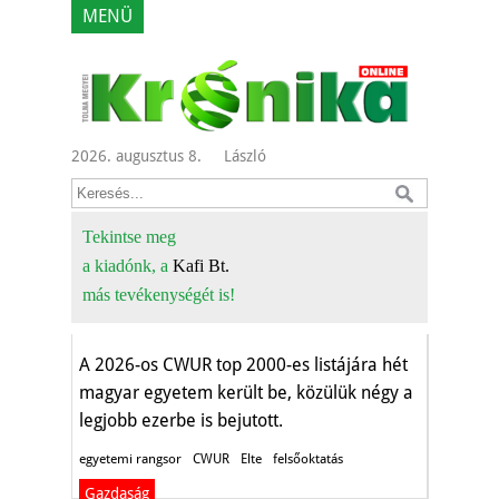
MENÜ
2026. augusztus 8.
László
Hol állnak a magyar
egyetemek a
Tekintse meg
a kiadónk, a
Kafi Bt.
CWUR-rangsorban?
más tevékenységét is!
Oktatás-képzés
A 2026-os CWUR top 2000-es listájára hét
magyar egyetem került be, közülük négy a
legjobb ezerbe is bejutott.
egyetemi rangsor
CWUR
Elte
felsőoktatás
Gazdaság