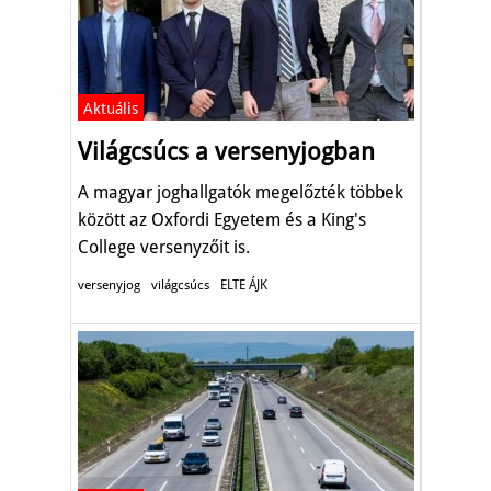
Aktuális
Világcsúcs a versenyjogban
A magyar joghallgatók megelőzték többek
között az Oxfordi Egyetem és a King's
College versenyzőit is.
versenyjog
világcsúcs
ELTE ÁJK