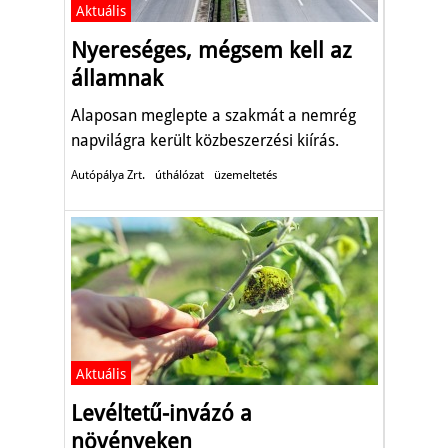
Aktuális
Nyereséges, mégsem kell az
államnak
Alaposan meglepte a szakmát a nemrég
napvilágra került közbeszerzési kiírás.
Autópálya Zrt.
úthálózat
üzemeltetés
Aktuális
Levéltetű-invázó a
növényeken