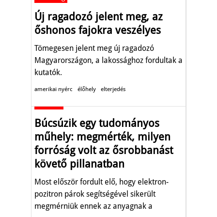
Új ragadozó jelent meg, az
őshonos fajokra veszélyes
Tömegesen jelent meg új ragadozó
Magyarországon, a lakossághoz fordultak a
kutatók.
amerikai nyérc
élőhely
elterjedés
Aktuális
Búcsúzik egy tudományos
műhely: megmérték, milyen
forróság volt az ősrobbanást
követő pillanatban
Most először fordult elő, hogy elektron-
pozitron párok segítségével sikerült
megmérniük ennek az anyagnak a