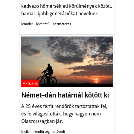
kedvező hőmérsékleti körülmények között,
hamar újabb generációkat nevelnek.
lenader
levéltetű
permetezés
Aktuális
Német–dán határnál kötött ki
A 25 éves férfit rendőrök tartóztatták fel,
és felvilágosították, hogy nagyon nem
Olaszországban jár.
bicikli
rendőrség
eltévedt