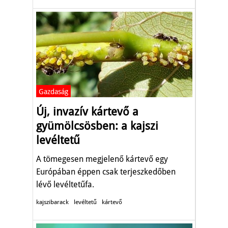
Gazdaság
Új, invazív kártevő a
gyümölcsösben: a kajszi
levéltetű
A tömegesen megjelenő kártevő egy
Európában éppen csak terjeszkedőben
lévő levéltetűfa.
kajszibarack
levéltetű
kártevő