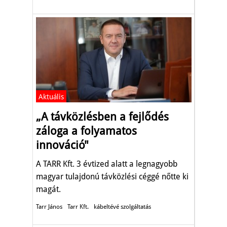
Aktuális
„A távközlésben a fejlődés
záloga a folyamatos
innováció"
A TARR Kft. 3 évtized alatt a legnagyobb
magyar tulajdonú távközlési céggé nőtte ki
magát.
Tarr János
Tarr Kft.
kábeltévé szolgáltatás