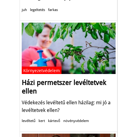
vadállatok.
juh
legeltetés
farkas
Környezetvédelem
Házi permetszer levéltetvek
ellen
Védekezés levéltetű ellen házilag: mi jó a
levéltetvek ellen?
levéltetű
kert
kártevő
növényvédelem