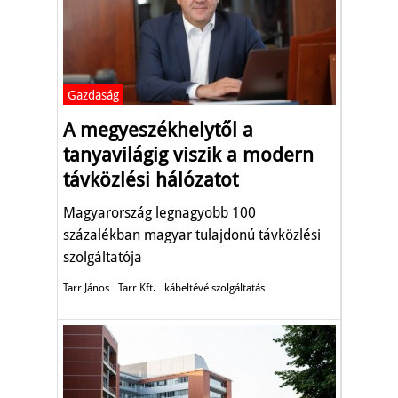
Gazdaság
A megyeszékhelytől a
tanyavilágig viszik a modern
távközlési hálózatot
Magyarország legnagyobb 100
százalékban magyar tulajdonú távközlési
szolgáltatója
Tarr János
Tarr Kft.
kábeltévé szolgáltatás