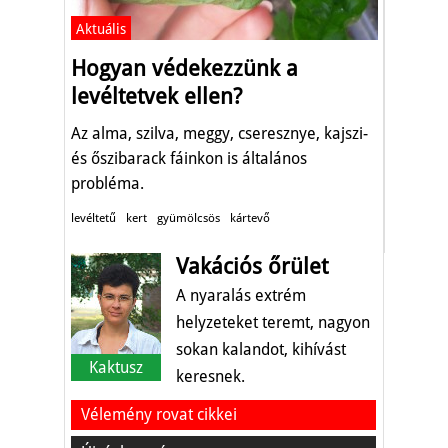
Aktuális
Hogyan védekezzünk a
levéltetvek ellen?
Az alma, szilva, meggy, cseresznye, kajszi-
és őszibarack fáinkon is általános
probléma.
levéltetű
kert
gyümölcsös
kártevő
Vakációs őrület
A nyaralás extrém
helyzeteket teremt, nagyon
sokan kalandot, kihívást
Kaktusz
keresnek.
Vélemény rovat cikkei