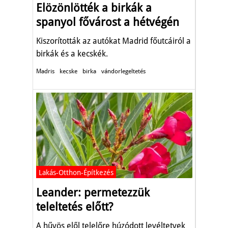
Elözönlötték a birkák a
spanyol fővárost a hétvégén
Kiszorították az autókat Madrid főutcáiról a
birkák és a kecskék.
Madris
kecske
birka
vándorlegeltetés
Lakás-Otthon-Építkezés
Leander: permetezzük
teleltetés előtt?
A hűvös elől telelőre húzódott levéltetvek