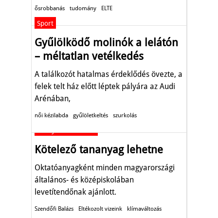
hőmérsékletét.
ősrobbanás
tudomány
ELTE
Sport
Gyűlölködő molinók a lelátón
– méltatlan vetélkedés
A találkozót hatalmas érdeklődés övezte, a
felek telt ház előtt léptek pályára az Audi
Arénában,
női kézilabda
gyűlöletkeltés
szurkolás
Környezetvédelem
Kötelező tananyag lehetne
Oktatóanyagként minden magyarországi
általános- és középiskolában
levetítendőnak ajánlott.
Szendőfi Balázs
Eltékozolt vizeink
klímaváltozás