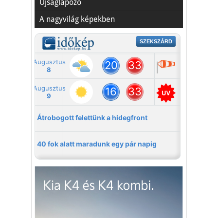
Újságlapozó
A nagyvilág képekben