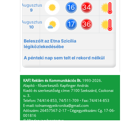
KAFI Reklám és Kommunikációs Bt.
1993-2026.
Alapító - főszerkesztő: Kapfinger András
Kiadó és szerkesztőség címe: 7100 Szekszárd, Csokonai
u. 3.
Telefon: 74/414-853, 74/511-709
⋅
Fax: 74/414-853
E-mail:
tolnamegyeikronika@gmail.com
Adószám: 26457567-2-17
⋅
Cégjegyzékszám: Cg. 17-06-
001816
© Minden jog fenntartva.