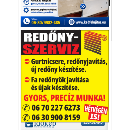
Aktuális
A streaming népszerűsége folyamatosan
nőtt az elmúlt években.
streaming
internet
kábeltévé
televízió
Vakációs őrület
A nyaralás extrém
helyzeteket teremt, nagyon
sokan kalandot, kihívást
Kaktusz
keresnek.
Vélemény rovat cikkei
Újságlapozó
A nagyvilág képekben