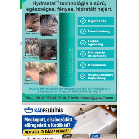
MENÜ
2026. augusztus 7.
Ibolya
Tekintse meg
a kiadónk, a
Kafi Bt.
más tevékenységét is!
Amikor a BMW X4-
et tuningolják