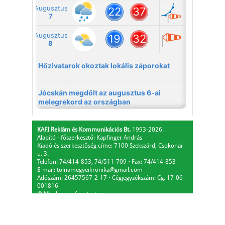
KAFI Reklám és Kommunikációs Bt.
1993-2026.
Alapító - főszerkesztő: Kapfinger András
Kiadó és szerkesztőség címe: 7100 Szekszárd, Csokonai
u. 3.
Telefon: 74/414-853, 74/511-709
⋅
Fax: 74/414-853
E-mail:
tolnamegyeikronika@gmail.com
Adószám: 26457567-2-17
⋅
Cégjegyzékszám: Cg. 17-06-
001816
© Minden jog fenntartva.