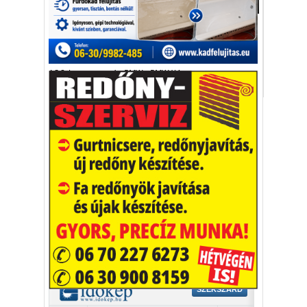
Autó-Motor
Módosított fronttal és hatalmas kerekekkel
érkezik a tuningolt X4.
AC Schnitzer
autó
BMW
BMW X4
tuning
Vakációs őrület
A nyaralás extrém
helyzeteket teremt, nagyon
sokan kalandot, kihívást
Kaktusz
keresnek.
Vélemény rovat cikkei
Újságlapozó
A nagyvilág képekben