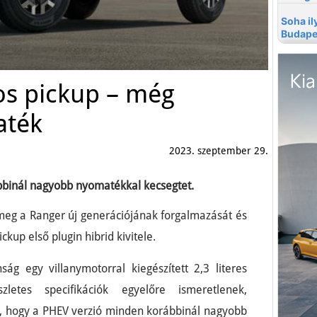
s pickup – még
aték
2023. szeptember 29.
bbinál nagyobb nyomatékkal kecsegtet.
meg a Ranger új generációjának forgalmazását és
kup első plugin hibrid kivitele.
ág egy villanymotorral kiegészített 2,3 literes
letes specifikációk egyelőre ismeretlenek,
i, hogy a PHEV verzió minden korábbinál nagyobb