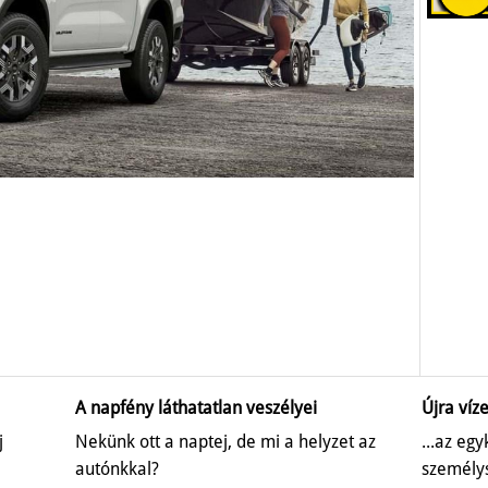
A napfény láthatatlan veszélyei
Újra víze
j
Nekünk ott a naptej, de mi a helyzet az
...az eg
autónkkal?
személys