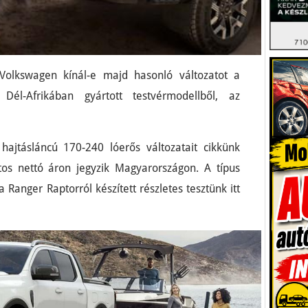
Volkswagen kínál-e majd hasonló változatot a
Dél-Afrikában gyártott testvérmodellből, az
jtásláncú 170-240 lóerős változatait cikkünk
ntos nettó áron jegyzik Magyarországon. A típus
 Ranger Raptorról készített részletes tesztünk itt