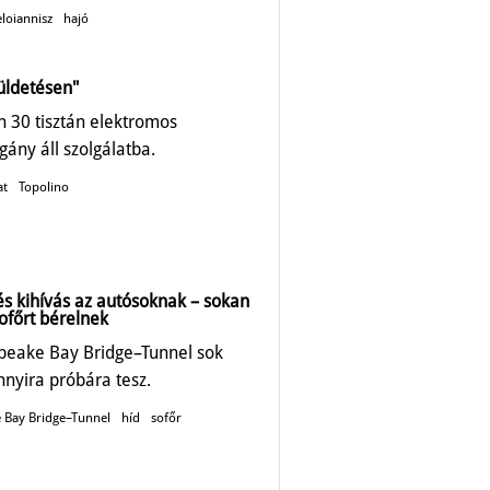
loiannisz
hajó
üldetésen"
 30 tisztán elektromos
gány áll szolgálatba.
at
Topolino
és kihívás az autósoknak – sokan
ofőrt bérelnek
peake Bay Bridge–Tunnel sok
nnyira próbára tesz.
 Bay Bridge–Tunnel
híd
sofőr