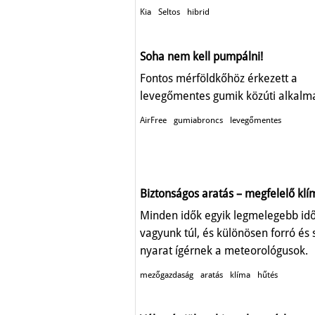
Kia
Seltos
hibrid
Soha nem kell pumpálni!
Fontos mérföldkőhöz érkezett a
levegőmentes gumik közúti alkalm
AirFree
gumiabroncs
levegőmentes
Biztonságos aratás – megfelelő klí
Minden idők egyik legmelegebb id
vagyunk túl, és különösen forró és 
nyarat ígérnek a meteorológusok.
mezőgazdaság
aratás
klíma
hűtés