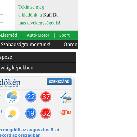
Tekintse meg
a kiadónk, a
Kafi Bt.
más tevékenységét is!
-Életmód
Autó-Motor
Sport
ságra mentünk!
Önrendelkezés és szürkebarát
Euró
lapozó
yvilág képekben