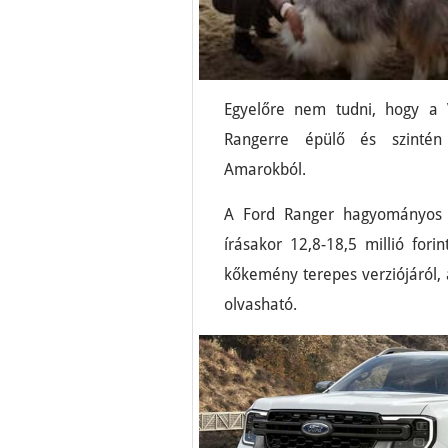
Egyelőre nem tudni, hogy a 
Rangerre épülő és szintén 
Amarokból.
A Ford Ranger hagyományos ha
írásakor 12,8-18,5 millió fori
kőkemény terepes verziójáról, a
olvasható.