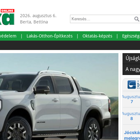
2026. augusztus 6.
Berta, Bettina
tvédelem
Lakás-Otthon-Építkezés
Oktatás-képzés
Egészség
Szabad
Újság
A nag