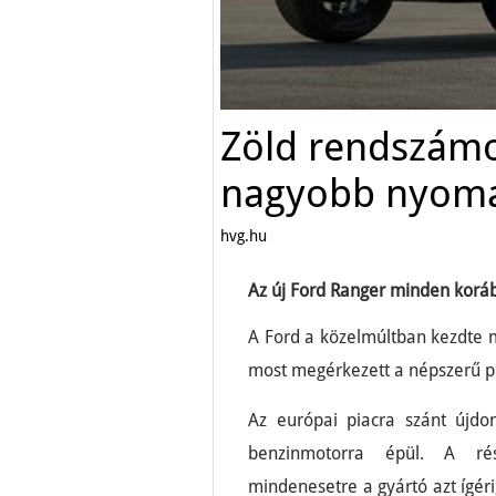
Zöld rendszámo
nagyobb nyom
hvg.hu
Az új Ford Ranger minden korá
A Ford a közelmúltban kezdte 
most megérkezett a népszerű pic
Az európai piacra szánt újdons
benzinmotorra épül. A rész
mindenesetre a gyártó azt ígér