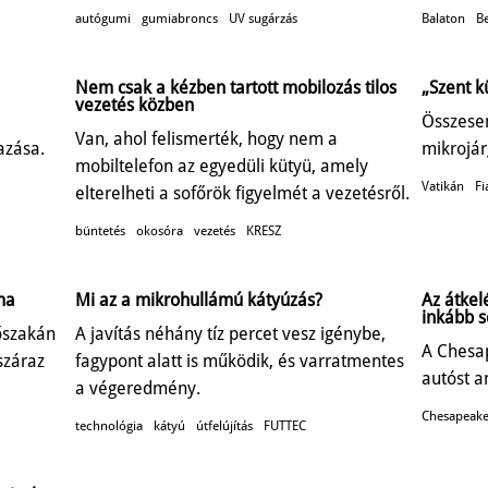
autógumi
gumiabroncs
UV sugárzás
Balaton
Be
Nem csak a kézben tartott mobilozás tilos
„Szent k
vezetés közben
Összesen
Van, ahol felismerték, hogy nem a
azása.
mikrojár
mobiltelefon az egyedüli kütyü, amely
Vatikán
Fi
elterelheti a sofőrök figyelmét a vezetésről.
büntetés
okosóra
vezetés
KRESZ
ma
Mi az a mikrohullámú kátyúzás?
Az átkel
inkább s
őszakán
A javítás néhány tíz percet vesz igénybe,
A Chesa
száraz
fagypont alatt is működik, és varratmentes
autóst a
a végeredmény.
Chesapeake
technológia
kátyú
útfelújítás
FUTTEC