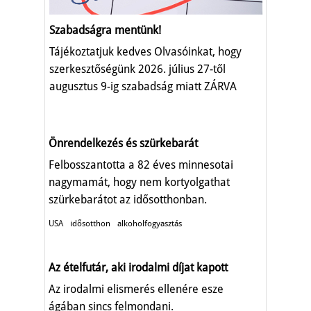
Szabadságra mentünk!
Tájékoztatjuk kedves Olvasóinkat, hogy
szerkesztőségünk 2026. július 27-től
augusztus 9-ig szabadság miatt ZÁRVA
TART.
Önrendelkezés és szürkebarát
Felbosszantotta a 82 éves minnesotai
nagymamát, hogy nem kortyolgathat
szürkebarátot az idősotthonban.
USA
idősotthon
alkoholfogyasztás
Az ételfutár, aki irodalmi díjat kapott
Az irodalmi elismerés ellenére esze
ágában sincs felmondani.