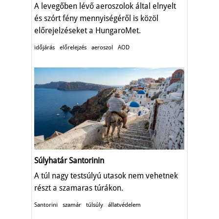
A levegőben lévő aeroszolok által elnyelt
és szórt fény mennyiségéről is közöl
előrejelzéseket a HungaroMet.
időjárás
előrelejzés
aeroszol
AOD
Súlyhatár Santorinin
A túl nagy testsúlyú utasok nem vehetnek
részt a szamaras túrákon.
Santorini
szamár
túlsúly
állatvédelem