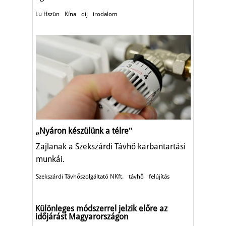
Lu Hszün
Kína
díj
irodalom
„Nyáron készülünk a télreʺ
Zajlanak a Szekszárdi Távhő karbantartási
munkái.
Szekszárdi Távhőszolgáltató NKft.
távhő
felújítás
Különleges módszerrel jelzik előre az
időjárást Magyarországon