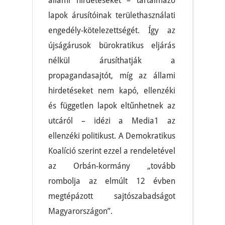
állami hirdetéseket – tartalmazó
lapok árusítóinak területhasználati
engedély-kötelezettségét. Így az
újságárusok bürokratikus eljárás
nélkül árusíthatják a
propagandasajtót, míg az állami
hirdetéseket nem kapó, ellenzéki
és független lapok eltűnhetnek az
utcáról – idézi a Media1 az
ellenzéki politikust. A Demokratikus
Koalíció szerint ezzel a rendeletével
az Orbán-kormány „tovább
rombolja az elmúlt 12 évben
megtépázott sajtószabadságot
Magyarországon”.