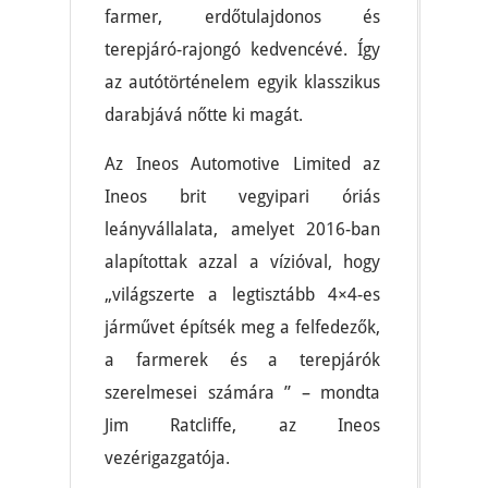
farmer, erdőtulajdonos és
terepjáró-rajongó kedvencévé. Így
az autótörténelem egyik klasszikus
darabjává nőtte ki magát.
Az Ineos Automotive Limited az
Ineos brit vegyipari óriás
leányvállalata, amelyet 2016-ban
alapítottak azzal a vízióval, hogy
„világszerte a legtisztább 4×4-es
járművet építsék meg a felfedezők,
a farmerek és a terepjárók
szerelmesei számára ” – mondta
Jim Ratcliffe, az Ineos
vezérigazgatója.