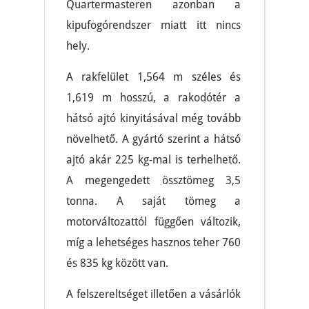
Quartermasteren azonban a
kipufogórendszer miatt itt nincs
hely.
A rakfelület 1,564 m széles és
1,619 m hosszú, a rakodótér a
hátsó ajtó kinyitásával még tovább
növelhető. A gyártó szerint a hátsó
ajtó akár 225 kg-mal is terhelhető.
A megengedett össztömeg 3,5
tonna. A saját tömeg a
motorváltozattól függően változik,
míg a lehetséges hasznos teher 760
és 835 kg között van.
A felszereltséget illetően a vásárlók