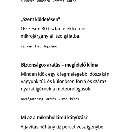
büntetés
okosóra
vezetés
KRESZ
„Szent küldetésen"
Összesen 30 tisztán elektromos
mikrojárgány áll szolgálatba.
Vatikán
Fiat
Topolino
Biztonságos aratás – megfelelő klíma
Minden idők egyik legmelegebb időszakán
vagyunk túl, és különösen forró és száraz
nyarat ígérnek a meteorológusok.
mezőgazdaság
aratás
klíma
hűtés
Mi az a mikrohullámú kátyúzás?
A javítás néhány tíz percet vesz igénybe,