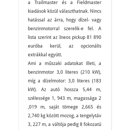
a Trailmaster és a Fieldmaster
kiadások közül választhatnak. Nincs
hatással az árra, hogy dízel- vagy
benzinmotorral szerelik-e fel. A
lista szerint az Ineos pickup 81 890
euróba kerül, az opcionális
extrákkal együtt.
Ami a műszaki adatokat illeti, a
benzinmotor 3,0 literes (210 kW),
míg a dízelmotor: 3,0 literes (183
kW). Az autó hossza 5,44 m,
szélessége 1, 943 m, magassága 2
,019 m, saját tömege 2,665 és
2,740 kg között mozog, a tengelytáv
3, 227 m, a váltója pedig 8 fokozatú