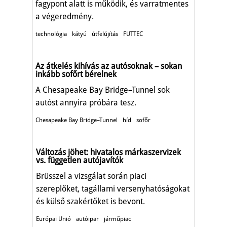
fagypont alatt is működik, és varratmentes
a végeredmény.
technológia
kátyú
útfelújítás
FUTTEC
Az átkelés kihívás az autósoknak – sokan
inkább sofőrt bérelnek
A Chesapeake Bay Bridge–Tunnel sok
autóst annyira próbára tesz.
Chesapeake Bay Bridge–Tunnel
híd
sofőr
Változás jöhet: hivatalos márkaszervizek
vs. független autójavítók
Brüsszel a vizsgálat során piaci
szereplőket, tagállami versenyhatóságokat
és külső szakértőket is bevont.
Európai Unió
autóipar
járműpiac