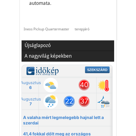
automata.
Ineos Pickup Quartermaster
terepjáró
Újságlapozó
A nagyvilág képekben