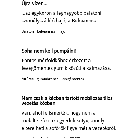
Újra vízen...
...az egykoron a legnagyobb balatoni
személyszállító hajó, a Beloiannisz.
Balaton
Beloiannisz
hajó
Soha nem kell pumpálni!
Fontos mérföldkőhöz érkezett a
levegőmentes gumik közúti alkalmazása.
AirFree
gumiabroncs
levegőmentes
Nem csak a kézben tartott mobilozás tilos
vezetés közben
Van, ahol felismerték, hogy nem a
mobiltelefon az egyedüli kütyü, amely
elterelheti a sofőrök figyelmét a vezetésről.