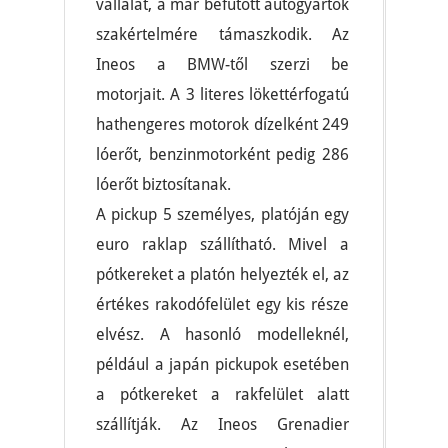
vállalat, a már befutott autógyártók
szakértelmére támaszkodik. Az
Ineos a BMW-től szerzi be
motorjait. A 3 literes lökettérfogatú
hathengeres motorok dízelként 249
lóerőt, benzinmotorként pedig 286
lóerőt biztosítanak.
A pickup 5 személyes, platóján egy
euro raklap szállítható. Mivel a
pótkereket a platón helyezték el, az
értékes rakodófelület egy kis része
elvész. A hasonló modelleknél,
például a japán pickupok esetében
a pótkereket a rakfelület alatt
szállítják. Az Ineos Grenadier