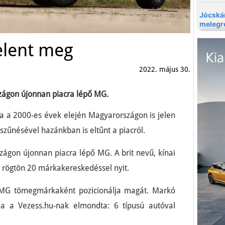
elent meg
2022. május 30.
ágon újonnan piacra lépő MG.
ka a 2000-es évek elején Magyarországon is jelen
szűnésével hazánkban is eltűnt a piacról.
ágon újonnan piacra lépő MG. A brit nevű, kínai
 rögtön 20 márkakereskedéssel nyit.
ő MG tömegmárkaként pozicionálja magát. Markó
a a Vezess.hu-nak elmondta: 6 típusú autóval