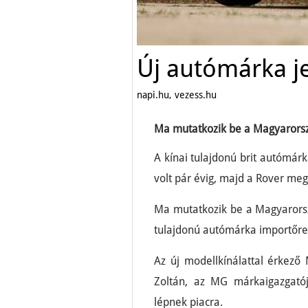
Új autómárka j
napi.hu, vezess.hu
Ma mutatkozik be a Magyarorsz
A kínai tulajdonú brit autómár
volt pár évig, majd a Rover meg
Ma mutatkozik be a Magyarorsz
tulajdonú autómárka importőre
Az új modellkínálattal érkez
Zoltán, az MG márkaigazgatój
lépnek piacra.