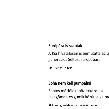
Európára is szabták
A Kia hivatalosan is bemutatta az ú
generációs Seltost Európában.
Kia
Seltos
hibrid
Soha nem kell pumpálni!
Fontos mérföldkőhöz érkezett a
levegőmentes gumik közúti alkalm
AirFree
gumiabroncs
levegőmentes