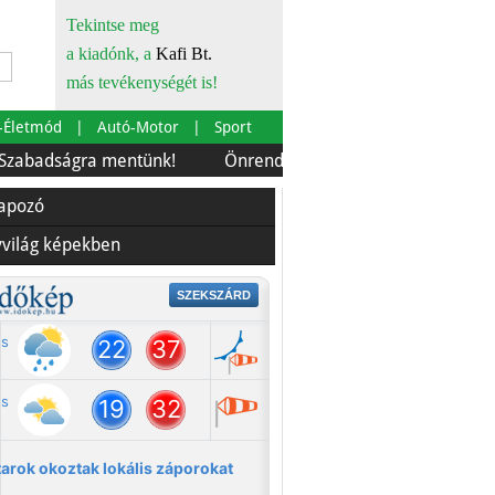
Tekintse meg
a kiadónk, a
Kafi Bt.
más tevékenységét is!
-Életmód
Autó-Motor
Sport
ágra mentünk!
Önrendelkezés és szürkebarát
Európá
lapozó
yvilág képekben