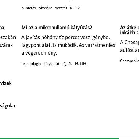
büntetés
okosóra
vezetés
KRESZ
ma
Mi az a mikrohullámú kátyúzás?
Az átkel
inkább s
őszakán
A javítás néhány tíz percet vesz igénybe,
A Chesa
száraz
fagypont alatt is működik, és varratmentes
autóst a
a végeredmény.
Chesapeake
technológia
kátyú
útfelújítás
FUTTEC
rvizek
óságokat