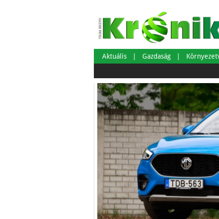
Aktuális
Gazdaság
Környeze