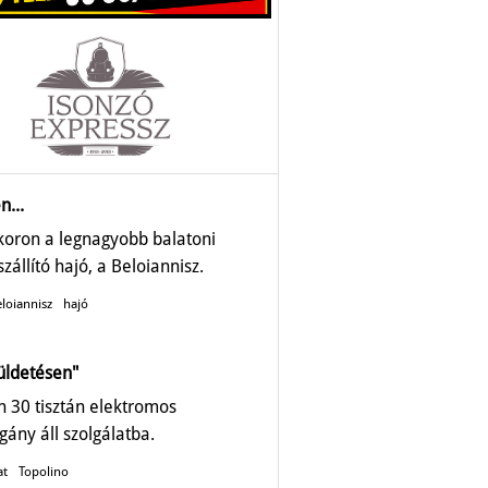
n...
ykoron a legnagyobb balatoni
zállító hajó, a Beloiannisz.
loiannisz
hajó
üldetésen"
 30 tisztán elektromos
gány áll szolgálatba.
at
Topolino