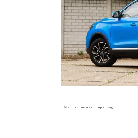
MG
autómárka
újdonság