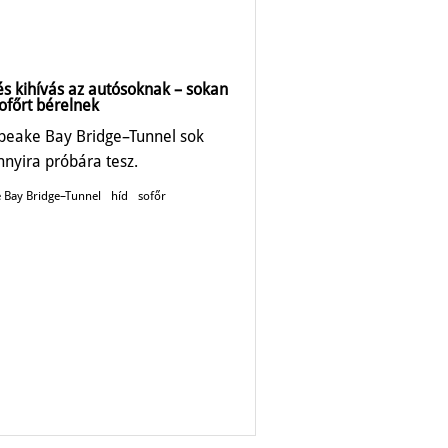
és kihívás az autósoknak – sokan
ofőrt bérelnek
peake Bay Bridge–Tunnel sok
nnyira próbára tesz.
 Bay Bridge–Tunnel
híd
sofőr