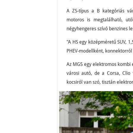
A ZS-típus a B kategóriás vá
motoros is megtalálható, utó
négyhengeres szívó benzines le
"A HS egy középméretű SUV, 1,5
PHEV-modellként, konnektorról 
Az MG5 egy elektromos kombi 
városi autó, de a Corsa, Clio
kocsiról van szó, tisztán elektr