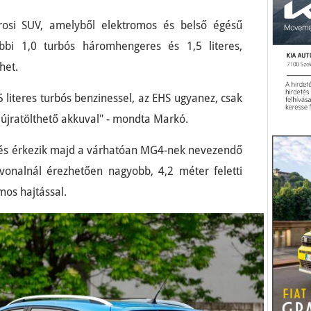
rosi SUV, amelyből elektromos és belső égésű
bbi 1,0 turbós háromhengeres és 1,5 literes,
het.
 literes turbós benzinessel, az EHS ugyanez, csak
újratölthető akkuval" - mondta Markó.
és érkezik majd a várhatóan MG4-nek nevezendő
 vonalnál érezhetően nagyobb, 4,2 méter feletti
omos hajtással.