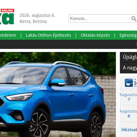
2026. augusztus 6.
Berta, Bettina
tvédelem
Lakás-Otthon-Építkezés
Oktatás-képzés
Egészség
Szabads
Újság
A nag