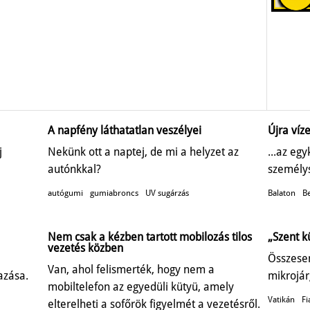
A napfény láthatatlan veszélyei
Újra víze
j
Nekünk ott a naptej, de mi a helyzet az
...az eg
autónkkal?
személys
autógumi
gumiabroncs
UV sugárzás
Balaton
Be
Nem csak a kézben tartott mobilozás tilos
„Szent k
vezetés közben
Összesen
Van, ahol felismerték, hogy nem a
azása.
mikrojár
mobiltelefon az egyedüli kütyü, amely
Vatikán
Fi
elterelheti a sofőrök figyelmét a vezetésről.