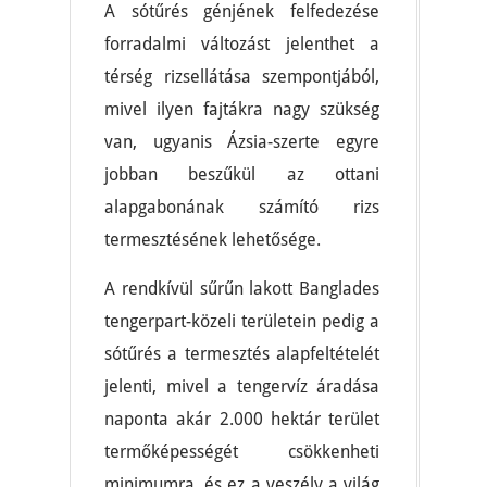
A sótűrés génjének felfedezése
forradalmi változást jelenthet a
térség rizsellátása szempontjából,
mivel ilyen fajtákra nagy szükség
van, ugyanis Ázsia-szerte egyre
jobban beszűkül az ottani
alapgabonának számító rizs
termesztésének lehetősége.
A rendkívül sűrűn lakott Banglades
tengerpart-közeli területein pedig a
sótűrés a termesztés alapfeltételét
jelenti, mivel a tengervíz áradása
naponta akár 2.000 hektár terület
termőképességét csökkenheti
minimumra, és ez a veszély a világ