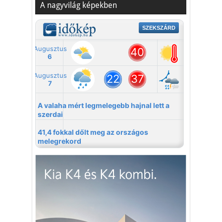
A nagyvilág képekben