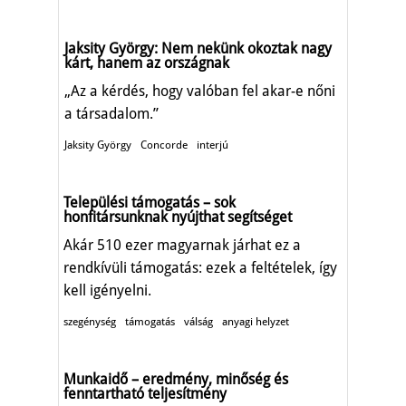
Jaksity György: Nem nekünk okoztak nagy
kárt, hanem az országnak
„Az a kérdés, hogy valóban fel akar-e nőni
a társadalom.”
Jaksity György
Concorde
interjú
Települési támogatás – sok
honfitársunknak nyújthat segítséget
Akár 510 ezer magyarnak járhat ez a
rendkívüli támogatás: ezek a feltételek, így
kell igényelni.
szegénység
támogatás
válság
anyagi helyzet
Munkaidő – eredmény, minőség és
fenntartható teljesítmény