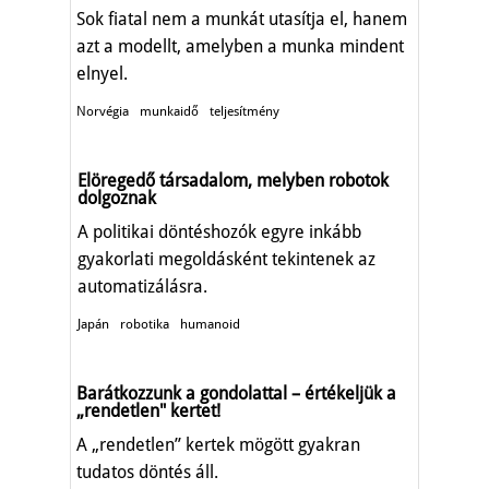
Sok fiatal nem a munkát utasítja el, hanem
azt a modellt, amelyben a munka mindent
elnyel.
Norvégia
munkaidő
teljesítmény
Elöregedő társadalom, melyben robotok
dolgoznak
A politikai döntéshozók egyre inkább
gyakorlati megoldásként tekintenek az
automatizálásra.
Japán
robotika
humanoid
Barátkozzunk a gondolattal – értékeljük a
„rendetlen" kertet!
A „rendetlen” kertek mögött gyakran
tudatos döntés áll.