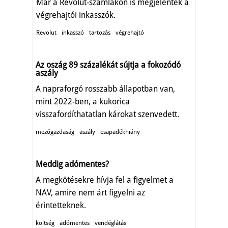
Már a Revolut-számlákon is megjelentek a
végrehajtói inkasszók.
Revolut
inkasszó
tartozás
végrehajtó
Az oszág 89 százalékát sújtja a fokozódó
aszály
A napraforgó rosszabb állapotban van,
mint 2022-ben, a kukorica
visszafordíthatatlan károkat szenvedett.
mezőgazdaság
aszály
csapadékhiány
Meddig adómentes?
A megkötésekre hívja fel a figyelmet a
NAV, amire nem árt figyelni az
érintetteknek.
költség
adómentes
vendéglátás