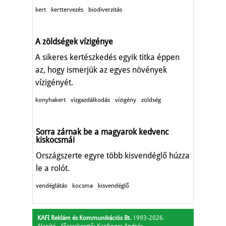
kert
kerttervezés
biodiverzitás
A zöldségek vízigénye
A sikeres kertészkedés egyik titka éppen
az, hogy ismerjük az egyes növények
vízigényét.
konyhakert
vízgazdálkodás
vízigény
zöldség
Sorra zárnak be a magyarok kedvenc
kiskocsmái
Országszerte egyre több kisvendéglő húzza
le a rolót.
vendéglátás
kocsma
kisvendéglő
KAFI Reklám és Kommunikációs Bt.
1993-2026.