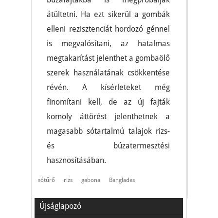
átültetni. Ha ezt sikerül a gombák
elleni rezisztenciát hordozó génnel
is megvalósítani, az hatalmas
megtakarítást jelenthet a gombaölő
szerek használatának csökkentése
révén. A kísérleteket még
finomítani kell, de az új fajták
komoly áttörést jelenthetnek a
magasabb sótartalmú talajok rizs-
és búzatermesztési
hasznosításában.
sótűrő
rizs
gabona
Banglades
Újságlapozó