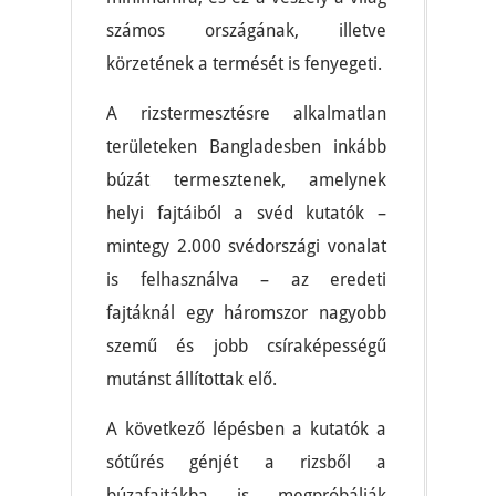
számos országának, illetve
körzetének a termését is fenyegeti.
A rizstermesztésre alkalmatlan
területeken Bangladesben inkább
búzát termesztenek, amelynek
helyi fajtáiból a svéd kutatók –
mintegy 2.000 svédországi vonalat
is felhasználva – az eredeti
fajtáknál egy háromszor nagyobb
szemű és jobb csíraképességű
mutánst állítottak elő.
A következő lépésben a kutatók a
sótűrés génjét a rizsből a
búzafajtákba is megpróbálják