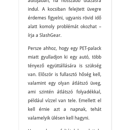
autójában, ha hosszabb utazásra
indul. A kocsiban felejtett üvegre
érdemes figyelni, ugyanis rövid idő
alatt komoly problémát okozhat –
írja a SlashGear.
Persze ahhoz, hogy egy PET-palack
miatt gyulladjon ki egy autó, több
tényező együttállására is szükség
van. Először is fullasztó hőség kell,
valamint egy olyan átlátszó üveg,
ami szintén átlátszó folyadékkal,
például vízzel van tele. Emellett el
kell érnie azt a napnak, tehát
valamelyik ülésen kell hagyni.