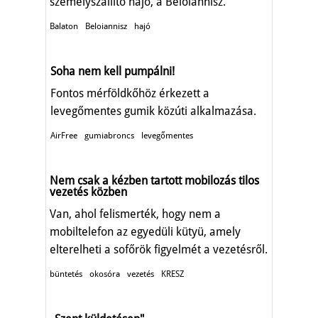
személyszállító hajó, a Beloiannisz.
Balaton
Beloiannisz
hajó
Soha nem kell pumpálni!
Fontos mérföldkőhöz érkezett a
levegőmentes gumik közúti alkalmazása.
AirFree
gumiabroncs
levegőmentes
Nem csak a kézben tartott mobilozás tilos
vezetés közben
Van, ahol felismerték, hogy nem a
mobiltelefon az egyedüli kütyü, amely
elterelheti a sofőrök figyelmét a vezetésről.
büntetés
okosóra
vezetés
KRESZ