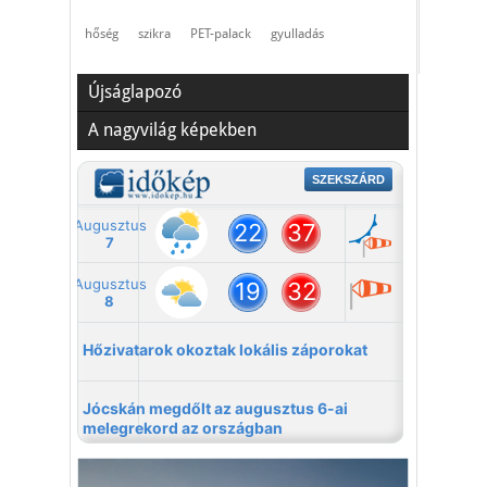
hőség
szikra
PET-palack
gyulladás
Újságlapozó
A nagyvilág képekben