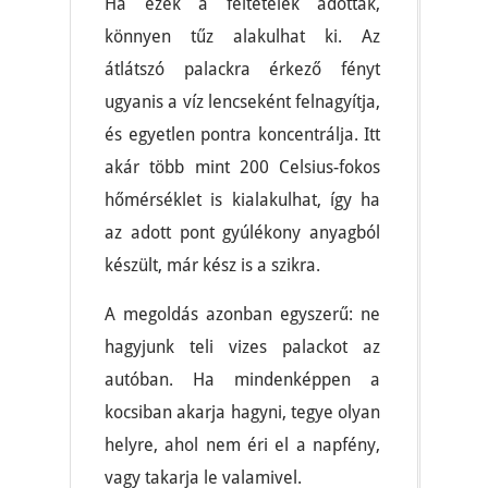
Ha ezek a feltételek adottak,
könnyen tűz alakulhat ki. Az
átlátszó palackra érkező fényt
ugyanis a víz lencseként felnagyítja,
és egyetlen pontra koncentrálja. Itt
akár több mint 200 Celsius-fokos
hőmérséklet is kialakulhat, így ha
az adott pont gyúlékony anyagból
készült, már kész is a szikra.
A megoldás azonban egyszerű: ne
hagyjunk teli vizes palackot az
autóban. Ha mindenképpen a
kocsiban akarja hagyni, tegye olyan
helyre, ahol nem éri el a napfény,
vagy takarja le valamivel.