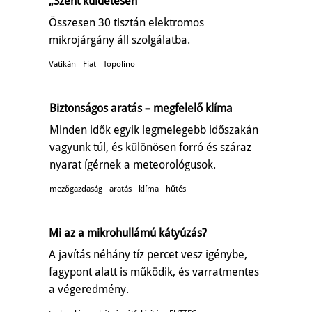
„Szent küldetésen"
Összesen 30 tisztán elektromos
mikrojárgány áll szolgálatba.
Vatikán
Fiat
Topolino
Biztonságos aratás – megfelelő klíma
Minden idők egyik legmelegebb időszakán
vagyunk túl, és különösen forró és száraz
nyarat ígérnek a meteorológusok.
mezőgazdaság
aratás
klíma
hűtés
Mi az a mikrohullámú kátyúzás?
A javítás néhány tíz percet vesz igénybe,
fagypont alatt is működik, és varratmentes
a végeredmény.