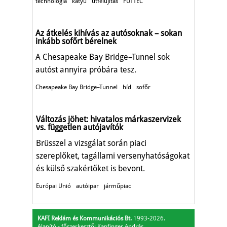
technológia
kátyú
útfelújítás
FUTTEC
Az átkelés kihívás az autósoknak – sokan
inkább sofőrt bérelnek
A Chesapeake Bay Bridge–Tunnel sok
autóst annyira próbára tesz.
Chesapeake Bay Bridge–Tunnel
híd
sofőr
Változás jöhet: hivatalos márkaszervizek
vs. független autójavítók
Brüsszel a vizsgálat során piaci
szereplőket, tagállami versenyhatóságokat
és külső szakértőket is bevont.
Európai Unió
autóipar
járműpiac
KAFI Reklám és Kommunikációs Bt.
1993-2026.
Alapító - főszerkesztő: Kapfinger András