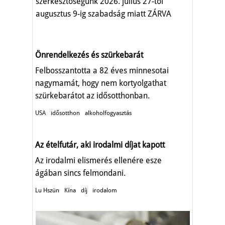
szerkesztőségünk 2026. július 27-től
augusztus 9-ig szabadság miatt ZÁRVA
TART.
Önrendelkezés és szürkebarát
Felbosszantotta a 82 éves minnesotai
nagymamát, hogy nem kortyolgathat
szürkebarátot az idősotthonban.
USA
idősotthon
alkoholfogyasztás
Az ételfutár, aki irodalmi díjat kapott
Az irodalmi elismerés ellenére esze
ágában sincs felmondani.
Lu Hszün
Kína
díj
irodalom