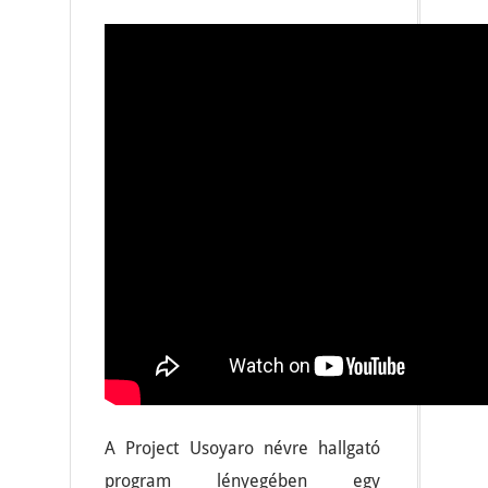
A Project Usoyaro névre hallgató
program lényegében egy