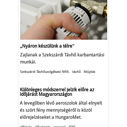
„Nyáron készülünk a télreʺ
Zajlanak a Szekszárdi Távhő karbantartási
munkái.
Szekszárdi Távhőszolgáltató NKft.
távhő
felújítás
Különleges módszerrel jelzik előre az
időjárást Magyarországon
A levegőben lévő aeroszolok által elnyelt
és szórt fény mennyiségéről is közöl
előrejelzéseket a HungaroMet.
időjárás
előrelejzés
aeroszol
AOD