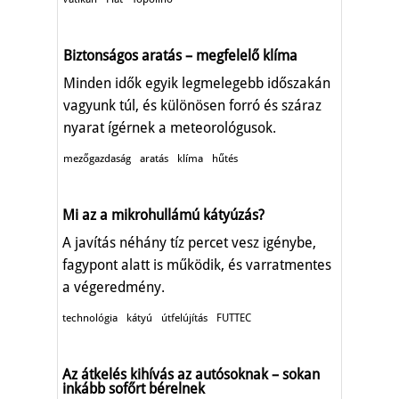
Biztonságos aratás – megfelelő klíma
Minden idők egyik legmelegebb időszakán
vagyunk túl, és különösen forró és száraz
nyarat ígérnek a meteorológusok.
mezőgazdaság
aratás
klíma
hűtés
Mi az a mikrohullámú kátyúzás?
A javítás néhány tíz percet vesz igénybe,
fagypont alatt is működik, és varratmentes
a végeredmény.
technológia
kátyú
útfelújítás
FUTTEC
Az átkelés kihívás az autósoknak – sokan
inkább sofőrt bérelnek