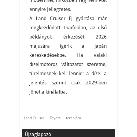
modernnel, miközben rég nem volt
ennyire jellegzetes.
A Land Cruiser FJ gyártása már
megkezdődött Thaiföldön, az első
példányok érkezését 2026
májusára ígérik a japán
kereskedésekbe. Ha valaki
dízelmotoros változatot szeretne,
türelmesnek kell lennie: a dízel a
jelentés szerint csak 2029-ben
jöhet a kínálatba.
Land Cruiser
Toyota
terepjáró
Újságlapozó