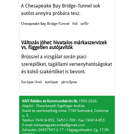
A Chesapeake Bay Bridge–Tunnel sok
autóst annyira próbára tesz.
Chesapeake Bay Bridge–Tunnel
híd
sofőr
Változás jöhet: hivatalos márkaszervizek
vs. független autójavítók
Brüsszel a vizsgálat során piaci
szereplőket, tagállami versenyhatóságokat
és külső szakértőket is bevont.
Európai Unió
autóipar
járműpiac
KAFI Reklám és Kommunikációs Bt.
1993-2026.
Alapító - főszerkesztő: Kapfinger András
Kiadó és szerkesztőség címe: 7100 Szekszárd, Csokonai
u. 3.
Telefon: 74/414-853, 74/511-709
⋅
Fax: 74/414-853
E-mail:
tolnamegyeikronika@gmail.com
Adószám: 26457567-2-17
⋅
Cégjegyzékszám: Cg. 17-06-