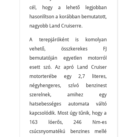
cél, hogy a lehető legjobban
hasonlítson a korábban bemutatott,
nagyobb Land Cruiserre.
A terepjáróként is komolyan
vehető, összkerekes FJ
bemutatóján egyetlen motorról
esett szó. Az apró Land Cruiser
motorterébe egy 2,7 literes,
négyhengeres, szívó benzinest
szerelnek, amihez egy
hatsebességes automata váltó
kapcsolódik. Most úgy tűnik, hogy a
163 lóerős, 246 Nm-es
csúcsnyomatékú benzines mellé