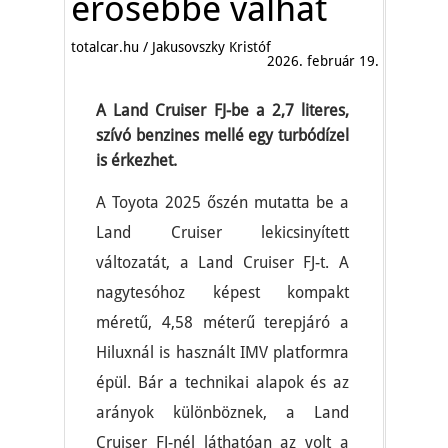
erősebbé válhat
totalcar.hu / Jakusovszky Kristóf
2026. február 19.
A Land Cruiser FJ-be a 2,7 literes,
szívó benzines mellé egy turbódízel
is érkezhet.
A Toyota 2025 őszén mutatta be a
Land Cruiser lekicsinyített
változatát, a Land Cruiser FJ-t. A
nagytesóhoz képest kompakt
méretű, 4,58 méterű terepjáró a
Hiluxnál is használt IMV platformra
épül. Bár a technikai alapok és az
arányok különböznek, a Land
Cruiser FJ-nél láthatóan az volt a