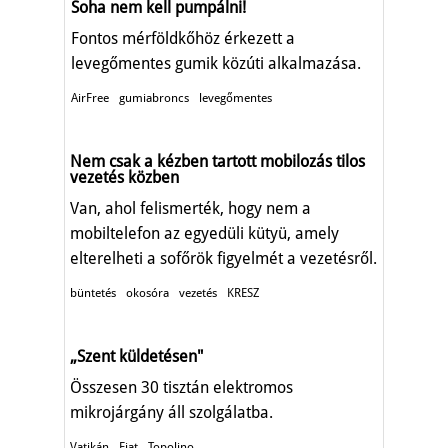
Soha nem kell pumpálni!
Fontos mérföldkőhöz érkezett a
levegőmentes gumik közúti alkalmazása.
AirFree
gumiabroncs
levegőmentes
Nem csak a kézben tartott mobilozás tilos
vezetés közben
Van, ahol felismerték, hogy nem a
mobiltelefon az egyedüli kütyü, amely
elterelheti a sofőrök figyelmét a vezetésről.
büntetés
okosóra
vezetés
KRESZ
„Szent küldetésen"
Összesen 30 tisztán elektromos
mikrojárgány áll szolgálatba.
Vatikán
Fiat
Topolino