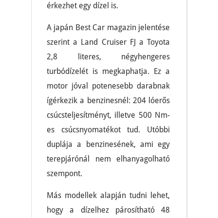
érkezhet egy dízel is.
A japán Best Car magazin jelentése
szerint a Land Cruiser FJ a Toyota
2,8 literes, négyhengeres
turbódízelét is megkaphatja. Ez a
motor jóval potenesebb darabnak
ígérkezik a benzinesnél: 204 lóerős
csúcsteljesítményt, illetve 500 Nm-
es csúcsnyomatékot tud. Utóbbi
duplája a benzinesének, ami egy
terepjárónál nem elhanyagolható
szempont.
Más modellek alapján tudni lehet,
hogy a dízelhez párosítható 48