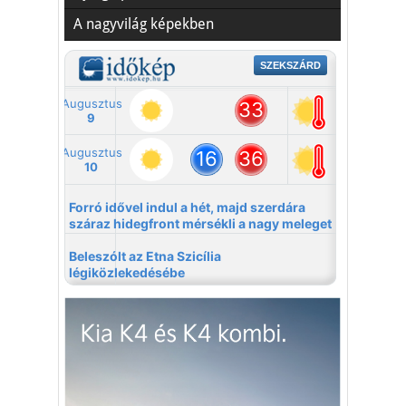
A nagyvilág képekben